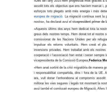
«Des de l’any 2015 hem progressat molt gràcies a la
assolit tots els objectius que ens havíem marcat i, 
esforços tots plegats amb més energia i més determ
europea de migració
. La migració continua sent la 
nostra», ha declarat avui el
vicepresident primer de
«Aquests últims dos anys hem dedicat tota la nost
greus dels nostres temps. Hem donat tot el nostre sup
comissionat de les Nacions Unides per als refugia
impulsar els retorns voluntaris. Hem creat el pla
inversions privades. Hem treballat amb els nostres
cooperació i l’associació han estat i seran sempre l
vicepresidenta de la Comissió Europea,
Federica
Mo
«Hem anat sortint de la crisi migratòria de manera g
i responsabilitat compartida, dins i fora de la U
ara, vull donar l’enhorabona al compromís assolit 
millorar les vies segures i legals tot mostrant la nos
avui també el comissari europeu de Migració, Afers I