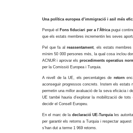
Una política europea d’immigració i asil més efic
Perquè el
Fons fiduciari per a l’Àfrica
pugui continu
que els estats membres incrementin les seves aport
Pel que fa al
reassentament
, els estats membres
mínim 50 000 persones més, la qual cosa inclou do
ACNUR i aprovar els
procediments operatius norm
per la Comissió Europea i Turquia.
A nivell de la UE, els percentatges de
retorn
enca
aconseguir progressos concrets. Instem els estats m
permetin una millor avaluació de la seva eficàcia i de
UE també hauria d’explorar la mobilització de tots e
decidir el Consell Europeu.
En el marc de la
declaració UE-Turquia
les autorit
per garantir els retorns a Turquia i respectar aque
s’han dut a terme 1 969 retorns.