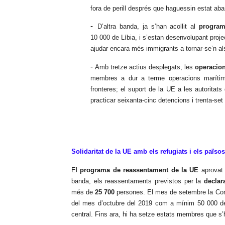
fora de perill després que haguessin estat aba
-
D’altra banda, ja s’han acollit al
program
10 000 de Líbia, i s’estan desenvolupant projec
ajudar encara més immigrants a tornar-se’n al
-
Amb tretze actius desplegats, les
operacion
membres a dur a terme operacions marítime
fronteres; el suport de la UE a les autoritat
practicar seixanta-cinc detencions i trenta-s
Solidaritat de la UE amb els refugiats i els països
El
programa de reassentament de la UE
aprovat e
banda, els reassentaments previstos per la
declar
més de
25 700
persones. El mes de setembre la Com
del mes d’octubre del 2019 com a mínim 50 000 del
central. Fins ara, hi ha setze estats membres que 