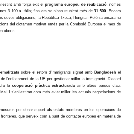
lestint amb força èxit el
programa europeu de reubicació
; només
nes 3 100 a Itàlia; fins ara se n’han reubicat més de
31 500
. Encara
es seves obligacions, la República Txeca, Hongria i Polònia encara no
acions del dictamen motivat emès per la Comissió Europea el mes de
en oberts.
rmalitzats
sobre el retorn d’immigrants signat amb
Bangladesh
el
e l’enfocament de la UE per gestionar millor la immigració. D’acord
drà la
cooperació pràctica estructurada
amb altres països clau.
 Mali i s’enllestiran com més aviat millor les actuals negociacions de
mesures per donar suport als estats membres en les operacions de
i fronteres, que serveix com a punt de contacte europeu en matèria de