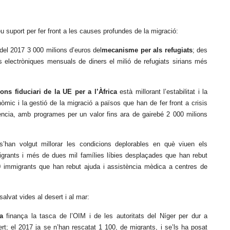
suport per fer front a les causes profundes de la migració:
 del 2017 3 000 milions d’euros del
mecanisme per als refugiats
; des
s electròniques mensuals de diners el milió de refugiats sirians més
ons fiduciari de la UE per a l’Àfrica
està millorant l’estabilitat i la
òmic i la gestió de la migració a països que han de fer front a crisis
ència, amb programes per un valor fins ara de gairebé 2 000 milions
han volgut millorar les condicions deplorables en què viuen els
grants i més de dues mil famílies líbies desplaçades que han rebut
 immigrants que han rebut ajuda i assistència mèdica a centres de
alvat vides al desert i al mar
:
a
finança la tasca de l’OIM i de les autoritats del Níger per dur a
rt; el 2017 ja se n’han rescatat 1 100, de migrants, i se’ls ha posat