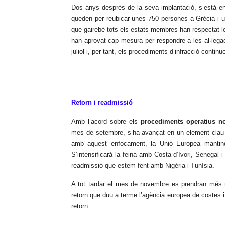
Dos anys després de la seva implantació, s’està enl
queden per reubicar unes 750 persones a Grècia i u
que gairebé tots els estats membres han respectat l
han aprovat cap mesura per respondre a les al·leg
juliol i, per tant, els procediments d’infracció continu
Retorn i readmissió
Amb l’acord sobre els
procediments operatius no
mes de setembre, s’ha avançat en un element clau d
amb aquest enfocament, la Unió Europea mantin
S’intensificarà la feina amb Costa d’Ivori, Senegal i
readmissió que estem fent amb Nigèria i Tunísia.
A tot tardar el mes de novembre es prendran més 
retorn que duu a terme l’agència europea de costes 
retorn.