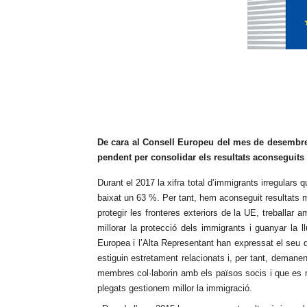
De cara al Consell Europeu del mes de desembre,
pendent per consolidar els resultats aconseguits 
Durant el 2017 la xifra total d’immigrants irregulars 
baixat un 63 %. Per tant, hem aconseguit resultats m
protegir les fronteres exteriors de la UE, treballar 
millorar la protecció dels immigrants i guanyar la l
Europea i l’Alta Representant han expressat el seu d
estiguin estretament relacionats i, per tant, deman
membres col·laborin amb els països socis i que es ma
plegats gestionem millor la immigració.