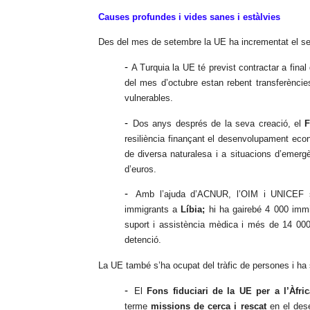
Causes profundes i vides sanes i estàlvies
Des del mes de setembre la UE ha incrementat el seu 
-
A Turquia la UE té previst contractar a final
del mes d’octubre estan rebent transferèncie
vulnerables.
-
Dos anys després de la seva creació, el
F
resiliència finançant el desenvolupament econ
de diversa naturalesa i a situacions d’emerg
d’euros.
-
Amb l’ajuda d’ACNUR, l’OIM i UNICEF s’
immigrants a
Líbia;
hi ha gairebé 4 000 immi
suport i assistència mèdica i més de 14 000
detenció.
La UE també s’ha ocupat del tràfic de persones i ha s
-
El
Fons fiduciari de la UE per a l’Àfric
terme
missions de cerca i rescat
en el dese