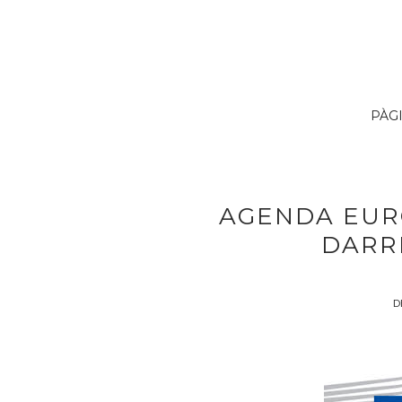
PÀG
AGENDA EUR
DARR
D