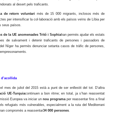
ndonats al desert pels traficants.
a de retorn voluntari
més de 15 000 migrants, inclosos més de
tes per intensificar la col·laboració amb els països veïns de Líbia per
s seus països.
s de la UE anomenades Tritó i Sophia
han permès ajudar els estats
s de salvament i detenir traficants de persones i passadors de
s del Níger ha permès denunciar setanta casos de tràfic de persones,
et empresonaments.
 d’acollida
l mes de juliol del 2015 està a punt de ser enllestit del tot. D’altra
ació UE-Turquia
continuen a bon ritme; en total, ja s’han reassentat
issió Europea va iniciar un
nou programa
per reassentar fins a final
s refugiats més vulnerables, especialment a la ruta del Mediterrani
s’han compromès a reassentar
34 000 persones
.