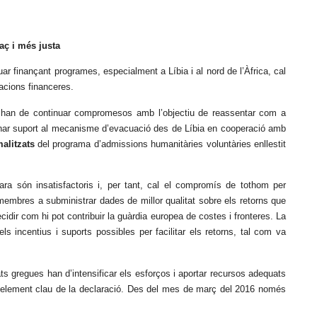
aç i més justa
ar finançant programes, especialment a Líbia i al nord de l’Àfrica, cal
acions financeres.
 han de continuar compromesos amb l’objectiu de reassentar com a
nar suport al mecanisme d’evacuació des de Líbia en cooperació amb
alitzats
del programa d’admissions humanitàries voluntàries enllestit
ra són insatisfactoris i, per tant, cal el compromís de tothom per
embres a subministrar dades de millor qualitat sobre els retorns que
cidir com hi pot contribuir la guàrdia europea de costes i fronteres. La
ls incentius i suports possibles per facilitar els retorns, tal com va
ats gregues han d’intensificar els esforços i aportar recursos adequats
st element clau de la declaració. Des del mes de març del 2016 només