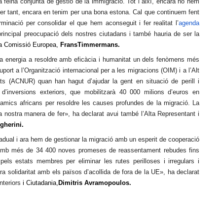
 feina conjunta de gestió de la immigració. Tot i així, encara no hem
per tant, encara en tenim per una bona estona. Cal que continuem fent
inació per consolidar el que hem aconseguit i fer realitat l’
agenda
principal preocupació dels nostres ciutadans i també hauria de ser la
 la Comissió Europea,
Frans
Timmermans.
ra energia a resoldre amb eficàcia i humanitat un dels fenòmens més
ort a l’Organització internacional per a les migracions (OIM) i a l’Alt
ts (ACNUR) quan han hagut d’ajudar la gent en situació de perill i
 d’inversions exteriors, que mobilitzarà 40 000 milions d’euros en
 amics africans per resoldre les causes profundes de la migració. La
a nostra manera de fer», ha declarat avui també l’Alta Representant i
gherini.
radual i ara hem de gestionar la migració amb un esperit de cooperació
E. Amb més de 34 400 noves promeses de reassentament rebudes fins
pels estats membres per eliminar les rutes perilloses i irregulars i
tra solidaritat amb els països d’acollida de fora de la UE
», ha declarat
nteriors
i Ciutadania,
Dimitris
Avramopoulos.