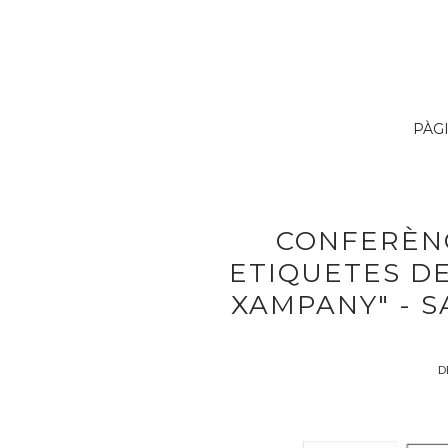
PÀG
CONFERÈNC
ETIQUETES DEL
XAMPANY" - 
D