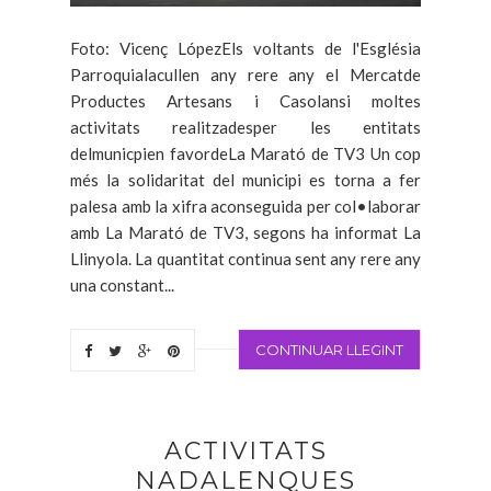
Foto: Vicenç LópezEls voltants de l'Església
Parroquialacullen any rere any el Mercatde
Productes Artesans i Casolansi moltes
activitats realitzadesper les entitats
delmunicpien favordeLa Marató de TV3 Un cop
més la solidaritat del municipi es torna a fer
palesa amb la xifra aconseguida per col•laborar
amb La Marató de TV3, segons ha informat La
Llinyola. La quantitat continua sent any rere any
una constant...
CONTINUAR LLEGINT
ACTIVITATS
NADALENQUES