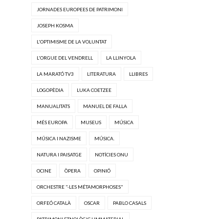
JORNADES EUROPEES DE PATRIMONI
JOSEPH KOSMA
L'OPTIMISME DE LA VOLUNTAT
L'ORGUE DEL VENDRELL
LA LLINYOLA
LA MARATÓ TV3
LITERATURA
LLIBRES
LOGOPÈDIA
LUKA COETZEE
MANUALITATS
MANUEL DE FALLA
MÉS EUROPA
MUSEUS
MÚSICA
MÚSICA I NAZISME
MÚSICA.
NATURA I PAISATGE
NOTÍCIES ONU
OCINE
ÒPERA
OPINIÓ
ORCHESTRE "·LES MÉTAMORPHOSES"
ORFEÓ CATALÀ
OSCAR
PABLO CASALS
PATRIMONI ETNOLÒGIC I IMMATERIAL