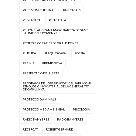
PATRIMONI CULTURAL
PAU CASALS
PEDRA SECA
PEN CATALÀ
PENYA BLAUGRANA MARC BARTRA DE SANT
JAUME DELS DOMENYS
PETITES BIOGRAFIES DE GRANS DONES
PINTURA
PLAQUES CAVA.
POESIA
PREMIS
PREMIS GOYA
PRESENTACIÓ DE LLIBRES
PROGRAMA DE L'OBSERVATORI DEL PATRIMONI
ETNOLÒGIC I IMMATERIAL DE LA GENERALITAT
DE CATALUNYA
PROTECCIÓ D'ANIMALS
PROTECCIÓ MEDIAMBIENTAL
PSICOLOGIA
RADIO BANYERES
RÀDIO BANYERES
RECERCAT
ROBERT GERHARD