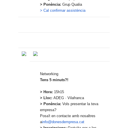
> Ponència:
Grup Qualia
> Cal confirmar assistència
Networking
Tens 5 minuts?!
> Hora:
15h15
> Lloc:
ADEG · Vilafranca
> Ponència:
Vols presentar la teva
empresa?
Posa't en contacte amb nosaltres
a
info@donesdempresa.cat
> Inscripcions:
Gratuïta per a les