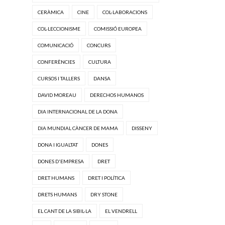
CERÀMICA
CINE
COL·LABORACIONS
COL·LECCIONISME
COMISSIÓ EUROPEA
COMUNICACIÓ
CONCURS
CONFERÈNCIES
CULTURA
CURSOS I TALLERS
DANSA
DAVID MOREAU
DERECHOS HUMANOS
DIA INTERNACIONAL DE LA DONA
DIA MUNDIAL CÀNCER DE MAMA
DISSENY
DONA I IGUALTAT
DONES
DONES D'EMPRESA
DRET
DRET HUMANS
DRET I POLÍTICA
DRETS HUMANS
DRY STONE
EL CANT DE LA SIBIL·LA
EL VENDRELL