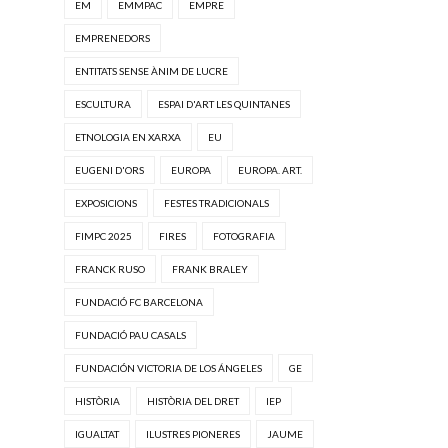
EM
EMMPAC
EMPRE
EMPRENEDORS
ENTITATS SENSE ÀNIM DE LUCRE
ESCULTURA
ESPAI D'ART LES QUINTANES
ETNOLOGIA EN XARXA
EU
EUGENI D'ORS
EUROPA
EUROPA. ART.
EXPOSICIONS
FESTES TRADICIONALS
FIMPC 2025
FIRES
FOTOGRAFIA
FRANCK RUSO
FRANK BRALEY
FUNDACIÓ FC BARCELONA
FUNDACIÓ PAU CASALS
FUNDACIÓN VICTORIA DE LOS ÁNGELES
GE
HISTÒRIA
HISTÒRIA DEL DRET
IEP
IGUALTAT
ILUSTRES PIONERES
JAUME