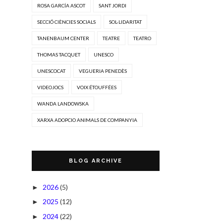
ROSA GARCÍA ASCOT
SANT JORDI
SECCIÓ CIÈNCIES SOCIALS
SOL·LIDARITAT
TANENBAUM CENTER
TEATRE
TEATRO
THOMAS TACQUET
UNESCO
UNESCOCAT
VEGUERIA PENEDÈS
VIDEOJOCS
VOIX ÉTOUFFÉES
WANDA LANDOWSKA
XARXA ADOPCIO ANIMALS DE COMPANYIA
BLOG ARCHIVE
2026
(5)
►
2025
(12)
►
2024
(22)
►