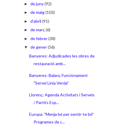
de juny
(92)
►
de maig
(103)
►
d’abril
(91)
►
de març
(6)
►
de febrer
(38)
►
de gener
(56)
▼
Banyeres: Adjudicades les obres de
restauració amb...
Banyeres: Balanç Funcionament
"Servei Línia Verda"
Llorenç: Agenda Activitats i Serveis
/ Partits Esp...
Europa: "Menja bé per sentir-te bé"
Programes de c...