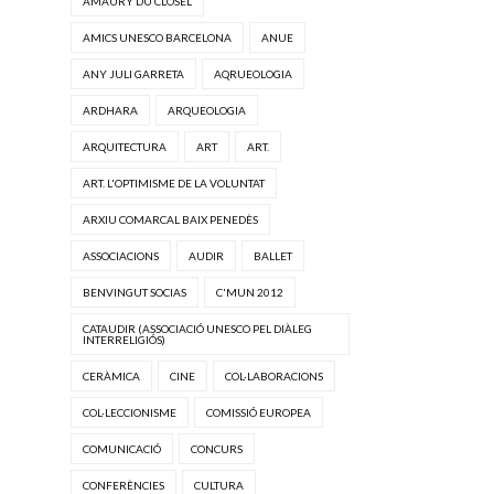
AMAURY DU CLOSEL
AMICS UNESCO BARCELONA
ANUE
ANY JULI GARRETA
AQRUEOLOGIA
ARDHARA
ARQUEOLOGIA
ARQUITECTURA
ART
ART.
ART. L'OPTIMISME DE LA VOLUNTAT
ARXIU COMARCAL BAIX PENEDÈS
ASSOCIACIONS
AUDIR
BALLET
BENVINGUT SOCIAS
C'MUN 2012
CATAUDIR (ASSOCIACIÓ UNESCO PEL DIÀLEG
INTERRELIGIÓS)
CERÀMICA
CINE
COL·LABORACIONS
COL·LECCIONISME
COMISSIÓ EUROPEA
COMUNICACIÓ
CONCURS
CONFERÈNCIES
CULTURA