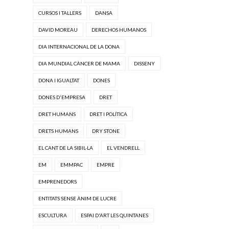
CURSOS I TALLERS
DANSA
DAVID MOREAU
DERECHOS HUMANOS
DIA INTERNACIONAL DE LA DONA
DIA MUNDIAL CÀNCER DE MAMA
DISSENY
DONA I IGUALTAT
DONES
DONES D'EMPRESA
DRET
DRET HUMANS
DRET I POLÍTICA
DRETS HUMANS
DRY STONE
EL CANT DE LA SIBIL·LA
EL VENDRELL
EM
EMMPAC
EMPRE
EMPRENEDORS
ENTITATS SENSE ÀNIM DE LUCRE
ESCULTURA
ESPAI D'ART LES QUINTANES