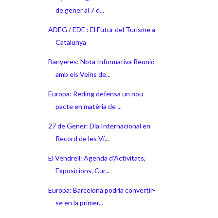
de gener al 7 d...
ADEG / EDE : El Futur del Turisme a
Catalunya
Banyeres: Nota Informativa Reunió
amb els Veïns de...
Europa: Reding defensa un nou
pacte en matèria de ...
27 de Gener: Dia Internacional en
Record de les Ví...
El Vendrell: Agenda d'Activitats,
Exposicions, Cur...
Europa: Barcelona podria convertir-
se en la primer...