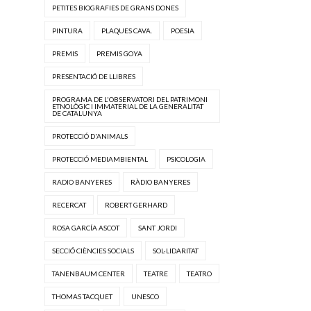
PETITES BIOGRAFIES DE GRANS DONES
PINTURA
PLAQUES CAVA.
POESIA
PREMIS
PREMIS GOYA
PRESENTACIÓ DE LLIBRES
PROGRAMA DE L'OBSERVATORI DEL PATRIMONI
ETNOLÒGIC I IMMATERIAL DE LA GENERALITAT
DE CATALUNYA
PROTECCIÓ D'ANIMALS
PROTECCIÓ MEDIAMBIENTAL
PSICOLOGIA
RADIO BANYERES
RÀDIO BANYERES
RECERCAT
ROBERT GERHARD
ROSA GARCÍA ASCOT
SANT JORDI
SECCIÓ CIÈNCIES SOCIALS
SOL·LIDARITAT
TANENBAUM CENTER
TEATRE
TEATRO
THOMAS TACQUET
UNESCO