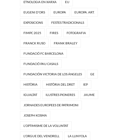
ETNOLOGIA EN XARXA
EU
EUGENI D'ORS
EUROPA
EUROPA. ART.
EXPOSICIONS
FESTES TRADICIONALS
FIMPC 2025
FIRES
FOTOGRAFIA
FRANCK RUSO
FRANK BRALEY
FUNDACIÓ FC BARCELONA
FUNDACIÓ PAU CASALS
FUNDACIÓN VICTORIA DE LOS ÁNGELES
GE
HISTÒRIA
HISTÒRIA DEL DRET
IEP
IGUALTAT
ILUSTRES PIONERES
JAUME
JORNADES EUROPEES DE PATRIMONI
JOSEPH KOSMA
L'OPTIMISME DE LA VOLUNTAT
L'ORGUE DEL VENDRELL
LA LLINYOLA