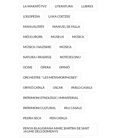
LA MARATÓ TV3
LITERATURA
LLIBRES
LOGOPÈDIA
LUKA COETZEE
MANUALITATS
MANUEL DE FALLA
MÉS EUROPA
MUSEUS
MÚSICA
MÚSICA I NAZISME
MÚSICA.
NATURA I PAISATGE
NOTÍCIES ONU
OCINE
ÒPERA
OPINIÓ
ORCHESTRE "·LES MÉTAMORPHOSES"
ORFEÓ CATALÀ
OSCAR
PABLO CASALS
PATRIMONI ETNOLÒGIC I IMMATERIAL
PATRIMONI CULTURAL
PAU CASALS
PEDRA SECA
PEN CATALÀ
PENYA BLAUGRANA MARC BARTRA DE SANT
JAUME DELS DOMENYS