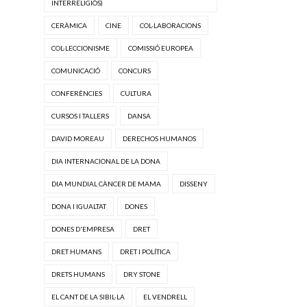
INTERRELIGIÓS)
CERÀMICA
CINE
COL·LABORACIONS
COL·LECCIONISME
COMISSIÓ EUROPEA
COMUNICACIÓ
CONCURS
CONFERÈNCIES
CULTURA
CURSOS I TALLERS
DANSA
DAVID MOREAU
DERECHOS HUMANOS
DIA INTERNACIONAL DE LA DONA
DIA MUNDIAL CÀNCER DE MAMA
DISSENY
DONA I IGUALTAT
DONES
DONES D'EMPRESA
DRET
DRET HUMANS
DRET I POLÍTICA
DRETS HUMANS
DRY STONE
EL CANT DE LA SIBIL·LA
EL VENDRELL