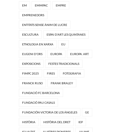
EM
EMMPAC
EMPRE
EMPRENEDORS
ENTITATS SENSE ÀNIM DE LUCRE
ESCULTURA
ESPAI D'ART LES QUINTANES
ETNOLOGIA EN XARXA
EU
EUGENI D'ORS
EUROPA
EUROPA. ART.
EXPOSICIONS
FESTES TRADICIONALS
FIMPC 2025
FIRES
FOTOGRAFIA
FRANCK RUSO
FRANK BRALEY
FUNDACIÓ FC BARCELONA
FUNDACIÓ PAU CASALS
FUNDACIÓN VICTORIA DE LOS ÁNGELES
GE
HISTÒRIA
HISTÒRIA DEL DRET
IEP
IGUALTAT
ILUSTRES PIONERES
JAUME