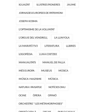
IGUALTAT
ILUSTRES PIONERES
JAUME
JORNADES EUROPEES DE PATRIMONI
JOSEPH KOSMA
L'OPTIMISME DE LA VOLUNTAT
L'ORGUE DEL VENDRELL
LA LLINYOLA
LA MARATÓ TV3
LITERATURA
LLIBRES
LOGOPÈDIA
LUKA COETZEE
MANUALITATS
MANUEL DE FALLA
MÉS EUROPA
MUSEUS
MÚSICA
MÚSICA I NAZISME
MÚSICA.
NATURA I PAISATGE
NOTÍCIES ONU
OCINE
ÒPERA
OPINIÓ
ORCHESTRE "·LES MÉTAMORPHOSES"
ORFEÓ CATALÀ
OSCAR
PABLO CASALS