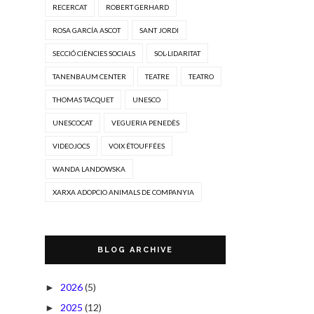
RECERCAT
ROBERT GERHARD
ROSA GARCÍA ASCOT
SANT JORDI
SECCIÓ CIÈNCIES SOCIALS
SOL·LIDARITAT
TANENBAUM CENTER
TEATRE
TEATRO
THOMAS TACQUET
UNESCO
UNESCOCAT
VEGUERIA PENEDÈS
VIDEOJOCS
VOIX ÉTOUFFÉES
WANDA LANDOWSKA
XARXA ADOPCIO ANIMALS DE COMPANYIA
BLOG ARCHIVE
2026
(5)
►
2025
(12)
►