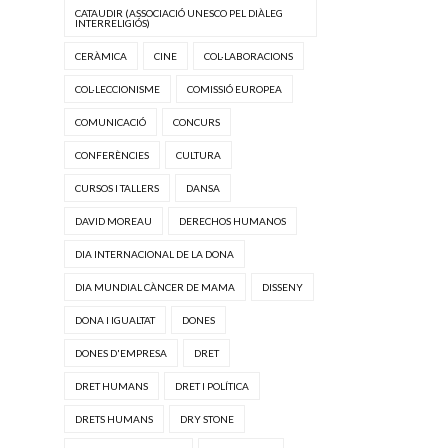
CATAUDIR (ASSOCIACIÓ UNESCO PEL DIÀLEG
INTERRELIGIÓS)
CERÀMICA
CINE
COL·LABORACIONS
COL·LECCIONISME
COMISSIÓ EUROPEA
COMUNICACIÓ
CONCURS
CONFERÈNCIES
CULTURA
CURSOS I TALLERS
DANSA
DAVID MOREAU
DERECHOS HUMANOS
DIA INTERNACIONAL DE LA DONA
DIA MUNDIAL CÀNCER DE MAMA
DISSENY
DONA I IGUALTAT
DONES
DONES D'EMPRESA
DRET
DRET HUMANS
DRET I POLÍTICA
DRETS HUMANS
DRY STONE