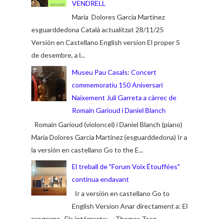
VENDRELL
María Dolores García Martínez
esguarddedona Català actualitzat 28/11/25
Versión en Castellano English version El proper 5
de desembre, a l...
Museu Pau Casals: Concert
commemoratiu 150 Aniversari
Naixement Juli Garreta a càrrec de
Romain Garioud i Daniel Blanch
Romain Garioud (violoncel) i Daniel Blanch (piano)
María Dolores García Martínez (esguarddedona) Ir a
la versión en castellano Go to the E...
El treball de "Forum Voix Étouffées"
continua endavant
Ir a versión en castellano Go to
English Version Anar directament a: El
programa Els intèrprets: Thomas Tacq...