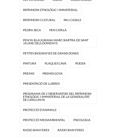
PATRIMONI ETNOLÒGIC I IMMATERIAL
PATRIMONI CULTURAL
PAU CASALS
PEDRA SECA
PEN CATALÀ
PENYA BLAUGRANA MARC BARTRA DE SANT
JAUME DELS DOMENYS
PETITES BIOGRAFIES DE GRANS DONES
PINTURA
PLAQUES CAVA.
POESIA
PREMIS
PREMIS GOYA
PRESENTACIÓ DE LLIBRES
PROGRAMA DE L'OBSERVATORI DEL PATRIMONI
ETNOLÒGIC I IMMATERIAL DE LA GENERALITAT
DE CATALUNYA
PROTECCIÓ D'ANIMALS
PROTECCIÓ MEDIAMBIENTAL
PSICOLOGIA
RADIO BANYERES
RÀDIO BANYERES