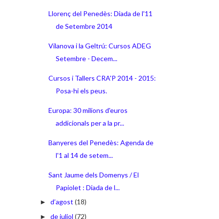
Llorenç del Penedès: Diada de l'11
de Setembre 2014
Vilanova i la Geltrú: Cursos ADEG
Setembre - Decem...
Cursos i Tallers CRA'P 2014 - 2015:
Posa-hi els peus.
Europa: 30 milions d'euros
addicionals per a la pr...
Banyeres del Penedès: Agenda de
l'1 al 14 de setem...
Sant Jaume dels Domenys / El
Papiolet : Diada de l...
d’agost
(18)
►
de juliol
(72)
►