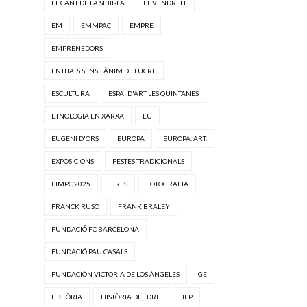
EL CANT DE LA SIBIL·LA
EL VENDRELL
EM
EMMPAC
EMPRE
EMPRENEDORS
ENTITATS SENSE ÀNIM DE LUCRE
ESCULTURA
ESPAI D'ART LES QUINTANES
ETNOLOGIA EN XARXA
EU
EUGENI D'ORS
EUROPA
EUROPA. ART.
EXPOSICIONS
FESTES TRADICIONALS
FIMPC 2025
FIRES
FOTOGRAFIA
FRANCK RUSO
FRANK BRALEY
FUNDACIÓ FC BARCELONA
FUNDACIÓ PAU CASALS
FUNDACIÓN VICTORIA DE LOS ÁNGELES
GE
HISTÒRIA
HISTÒRIA DEL DRET
IEP