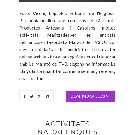
Foto: Vicenç LópezEls voltants de l'Església
Parroquialacullen any rere any el Mercatde
Productes Artesans i Casolansi moltes
activitats realitzadesper les entitats
delmunicpien favordeLa Marató de TV3 Un cop
més la solidaritat del municipi es torna a fer
palesa amb la xifra aconseguida per col•laborar
amb La Marató de TV3, segons ha informat La
Llinyola. La quantitat continua sent any rere any
una constant...
CONTINUAR LLEGINT
ACTIVITATS
NADALENQUES