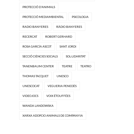
PROTECCIÓ D'ANIMALS
PROTECCIÓ MEDIAMBIENTAL
PSICOLOGIA
RADIO BANYERES
RÀDIO BANYERES
RECERCAT
ROBERT GERHARD
ROSA GARCÍA ASCOT
SANT JORDI
SECCIÓ CIÈNCIES SOCIALS
SOL·LIDARITAT
TANENBAUM CENTER
TEATRE
TEATRO
THOMAS TACQUET
UNESCO
UNESCOCAT
VEGUERIA PENEDÈS
VIDEOJOCS
VOIX ÉTOUFFÉES
WANDA LANDOWSKA
XARXA ADOPCIO ANIMALS DE COMPANYIA