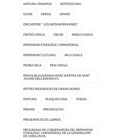
NATURA I PAISATGE
NOTÍCIES ONU
OCINE
ÒPERA
OPINIÓ
ORCHESTRE "·LES MÉTAMORPHOSES"
ORFEÓ CATALÀ
OSCAR
PABLO CASALS
PATRIMONI ETNOLÒGIC I IMMATERIAL
PATRIMONI CULTURAL
PAU CASALS
PEDRA SECA
PEN CATALÀ
PENYA BLAUGRANA MARC BARTRA DE SANT
JAUME DELS DOMENYS
PETITES BIOGRAFIES DE GRANS DONES
PINTURA
PLAQUES CAVA.
POESIA
PREMIS
PREMIS GOYA
PRESENTACIÓ DE LLIBRES
PROGRAMA DE L'OBSERVATORI DEL PATRIMONI
ETNOLÒGIC I IMMATERIAL DE LA GENERALITAT
DE CATALUNYA