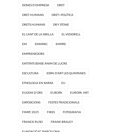
DONES D'EMPRESA
DRET
DRET HUMANS
DRET I POLÍTICA
DRETS HUMANS
DRY STONE
EL CANT DE LA SIBIL·LA
EL VENDRELL
EM
EMMPAC
EMPRE
EMPRENEDORS
ENTITATS SENSE ÀNIM DE LUCRE
ESCULTURA
ESPAI D'ART LES QUINTANES
ETNOLOGIA EN XARXA
EU
EUGENI D'ORS
EUROPA
EUROPA. ART.
EXPOSICIONS
FESTES TRADICIONALS
FIMPC 2025
FIRES
FOTOGRAFIA
FRANCK RUSO
FRANK BRALEY
FUNDACIÓ FC BARCELONA