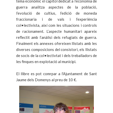
tema econòmic el capítol dedicat a l’economia de
guerra analitza aspectes de la població,
l’evolució de cultius, l’edició de moneda
fraccionaria i de vals i l’experiència
col•lectivista, així com les situacions i controls
de racionament. L’aspecte humanitari apareix
reflectit amb l’anàlisi dels refugiats de guerra.
Finalment els annexes ofereixen llistats amb les
diverses composicions del consistori, els llistats
de socis de la col•lectivtat i dels treballadors de
les finques en explotació al municipi.
El llibre es pot comrpar a l'Ajuntament de Sant
Jaume dels Domenys al preu de 10 €.