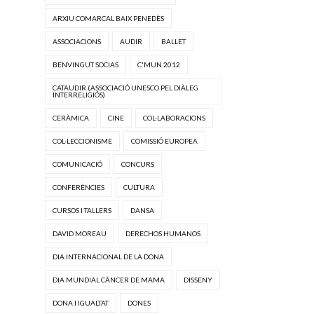
ARXIU COMARCAL BAIX PENEDÈS
ASSOCIACIONS
AUDIR
BALLET
BENVINGUT SOCIAS
C'MUN 2012
CATAUDIR (ASSOCIACIÓ UNESCO PEL DIÀLEG
INTERRELIGIÓS)
CERÀMICA
CINE
COL·LABORACIONS
COL·LECCIONISME
COMISSIÓ EUROPEA
COMUNICACIÓ
CONCURS
CONFERÈNCIES
CULTURA
CURSOS I TALLERS
DANSA
DAVID MOREAU
DERECHOS HUMANOS
DIA INTERNACIONAL DE LA DONA
DIA MUNDIAL CÀNCER DE MAMA
DISSENY
DONA I IGUALTAT
DONES