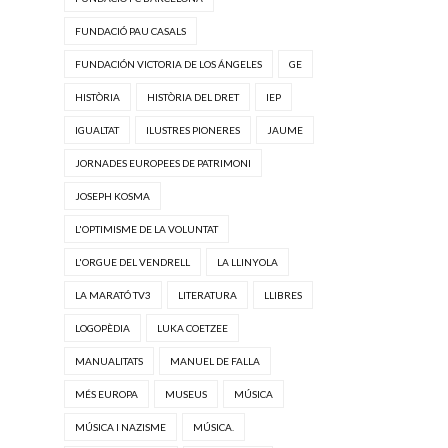
FUNDACIÓ PAU CASALS
FUNDACIÓN VICTORIA DE LOS ÁNGELES
GE
HISTÒRIA
HISTÒRIA DEL DRET
IEP
IGUALTAT
ILUSTRES PIONERES
JAUME
JORNADES EUROPEES DE PATRIMONI
JOSEPH KOSMA
L'OPTIMISME DE LA VOLUNTAT
L'ORGUE DEL VENDRELL
LA LLINYOLA
LA MARATÓ TV3
LITERATURA
LLIBRES
LOGOPÈDIA
LUKA COETZEE
MANUALITATS
MANUEL DE FALLA
MÉS EUROPA
MUSEUS
MÚSICA
MÚSICA I NAZISME
MÚSICA.