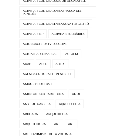
ACTIVITATS CULTURALS SEGUR DE CALAFELL
ACTIVITATS CULTURALS VILAFRANCA DEL
PENEDÈS
ACTIVITATS CULTURASL VILANOVA I LA GELTRÚ
ACTIVITATS IEP
ACTIVITATS SOLIDÀRIES
ACTORS/ACTRIUS I VIDEOCLIPS.
ACTUALITAT COMARCAL
ACTUEM
ADAP
ADEG
ADEPG
AGENDA CULTURAL EL VENDRELL
AMAURY DU CLOSEL
AMICS UNESCO BARCELONA
ANUE
ANY JULI GARRETA
AQRUEOLOGIA
ARDHARA
ARQUEOLOGIA
ARQUITECTURA
ART
ART.
ART. L'OPTIMISME DE LA VOLUNTAT