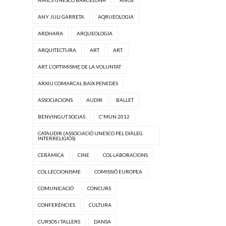
AMICS UNESCO BARCELONA
ANUE
ANY JULI GARRETA
AQRUEOLOGIA
ARDHARA
ARQUEOLOGIA
ARQUITECTURA
ART
ART.
ART. L'OPTIMISME DE LA VOLUNTAT
ARXIU COMARCAL BAIX PENEDÈS
ASSOCIACIONS
AUDIR
BALLET
BENVINGUT SOCIAS
C'MUN 2012
CATAUDIR (ASSOCIACIÓ UNESCO PEL DIÀLEG
INTERRELIGIÓS)
CERÀMICA
CINE
COL·LABORACIONS
COL·LECCIONISME
COMISSIÓ EUROPEA
COMUNICACIÓ
CONCURS
CONFERÈNCIES
CULTURA
CURSOS I TALLERS
DANSA