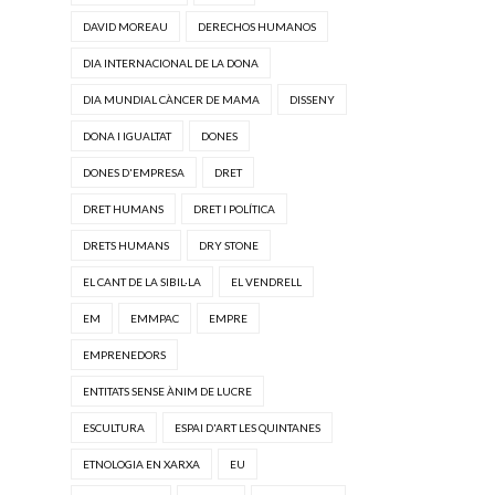
DAVID MOREAU
DERECHOS HUMANOS
DIA INTERNACIONAL DE LA DONA
DIA MUNDIAL CÀNCER DE MAMA
DISSENY
DONA I IGUALTAT
DONES
DONES D'EMPRESA
DRET
DRET HUMANS
DRET I POLÍTICA
DRETS HUMANS
DRY STONE
EL CANT DE LA SIBIL·LA
EL VENDRELL
EM
EMMPAC
EMPRE
EMPRENEDORS
ENTITATS SENSE ÀNIM DE LUCRE
ESCULTURA
ESPAI D'ART LES QUINTANES
ETNOLOGIA EN XARXA
EU