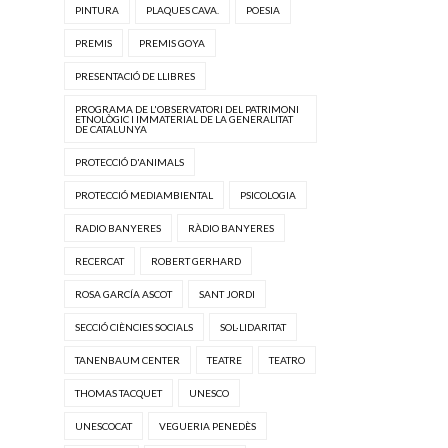
PINTURA
PLAQUES CAVA.
POESIA
PREMIS
PREMIS GOYA
PRESENTACIÓ DE LLIBRES
PROGRAMA DE L'OBSERVATORI DEL PATRIMONI
ETNOLÒGIC I IMMATERIAL DE LA GENERALITAT
DE CATALUNYA
PROTECCIÓ D'ANIMALS
PROTECCIÓ MEDIAMBIENTAL
PSICOLOGIA
RADIO BANYERES
RÀDIO BANYERES
RECERCAT
ROBERT GERHARD
ROSA GARCÍA ASCOT
SANT JORDI
SECCIÓ CIÈNCIES SOCIALS
SOL·LIDARITAT
TANENBAUM CENTER
TEATRE
TEATRO
THOMAS TACQUET
UNESCO
UNESCOCAT
VEGUERIA PENEDÈS