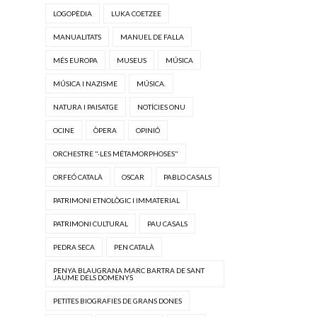
LOGOPÈDIA
LUKA COETZEE
MANUALITATS
MANUEL DE FALLA
MÉS EUROPA
MUSEUS
MÚSICA
MÚSICA I NAZISME
MÚSICA.
NATURA I PAISATGE
NOTÍCIES ONU
OCINE
ÒPERA
OPINIÓ
ORCHESTRE "·LES MÉTAMORPHOSES"
ORFEÓ CATALÀ
OSCAR
PABLO CASALS
PATRIMONI ETNOLÒGIC I IMMATERIAL
PATRIMONI CULTURAL
PAU CASALS
PEDRA SECA
PEN CATALÀ
PENYA BLAUGRANA MARC BARTRA DE SANT
JAUME DELS DOMENYS
PETITES BIOGRAFIES DE GRANS DONES