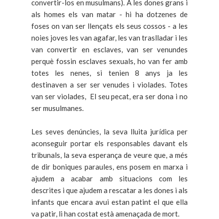
convertir-los en musulmans). A les dones grans i
als homes els van matar - hi ha dotzenes de
foses on van ser llençats els seus cossos - a les
noies joves les van agafar, les van traslladar i les
van convertir en esclaves, van ser venundes
perquè fossin esclaves sexuals, ho van fer amb
totes les nenes, si tenien 8 anys ja les
destinaven a ser ser venudes i violades. Totes
van ser violades, El seu pecat, era ser dona i no
ser musulmanes.
Les seves denúncies, la seva lluita jurídica per
aconseguir portar els responsables davant els
tribunals, la seva esperança de veure que, a més
de dir boniques paraules, ens posem en marxa i
ajudem a acabar amb situacions com les
descrites i que ajudem a rescatar a les dones i als
infants que encara avui estan patint el que ella
va patir, li han costat està amenaçada de mort.