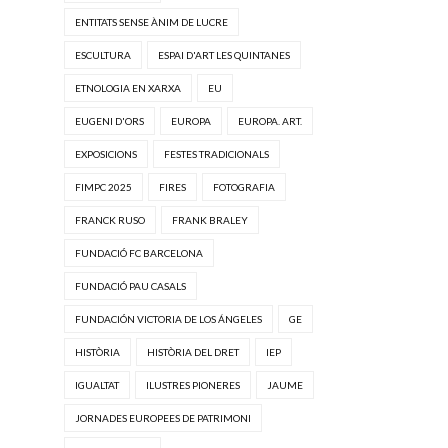
ENTITATS SENSE ÀNIM DE LUCRE
ESCULTURA
ESPAI D'ART LES QUINTANES
ETNOLOGIA EN XARXA
EU
EUGENI D'ORS
EUROPA
EUROPA. ART.
EXPOSICIONS
FESTES TRADICIONALS
FIMPC 2025
FIRES
FOTOGRAFIA
FRANCK RUSO
FRANK BRALEY
FUNDACIÓ FC BARCELONA
FUNDACIÓ PAU CASALS
FUNDACIÓN VICTORIA DE LOS ÁNGELES
GE
HISTÒRIA
HISTÒRIA DEL DRET
IEP
IGUALTAT
ILUSTRES PIONERES
JAUME
JORNADES EUROPEES DE PATRIMONI