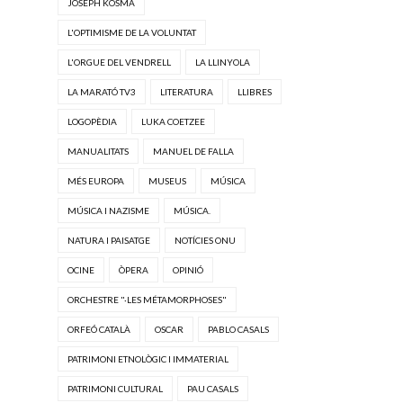
JOSEPH KOSMA
L'OPTIMISME DE LA VOLUNTAT
L'ORGUE DEL VENDRELL
LA LLINYOLA
LA MARATÓ TV3
LITERATURA
LLIBRES
LOGOPÈDIA
LUKA COETZEE
MANUALITATS
MANUEL DE FALLA
MÉS EUROPA
MUSEUS
MÚSICA
MÚSICA I NAZISME
MÚSICA.
NATURA I PAISATGE
NOTÍCIES ONU
OCINE
ÒPERA
OPINIÓ
ORCHESTRE "·LES MÉTAMORPHOSES"
ORFEÓ CATALÀ
OSCAR
PABLO CASALS
PATRIMONI ETNOLÒGIC I IMMATERIAL
PATRIMONI CULTURAL
PAU CASALS