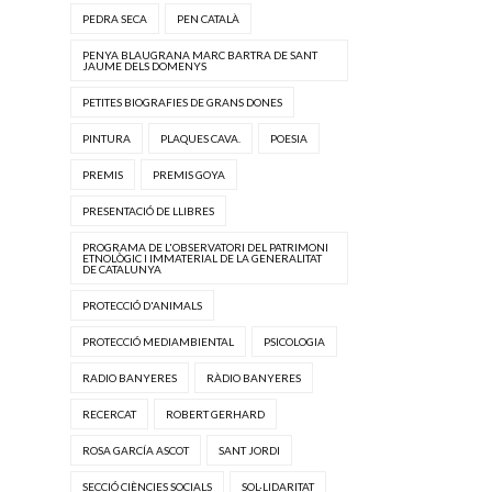
PEDRA SECA
PEN CATALÀ
PENYA BLAUGRANA MARC BARTRA DE SANT
JAUME DELS DOMENYS
PETITES BIOGRAFIES DE GRANS DONES
PINTURA
PLAQUES CAVA.
POESIA
PREMIS
PREMIS GOYA
PRESENTACIÓ DE LLIBRES
PROGRAMA DE L'OBSERVATORI DEL PATRIMONI
ETNOLÒGIC I IMMATERIAL DE LA GENERALITAT
DE CATALUNYA
PROTECCIÓ D'ANIMALS
PROTECCIÓ MEDIAMBIENTAL
PSICOLOGIA
RADIO BANYERES
RÀDIO BANYERES
RECERCAT
ROBERT GERHARD
ROSA GARCÍA ASCOT
SANT JORDI
SECCIÓ CIÈNCIES SOCIALS
SOL·LIDARITAT