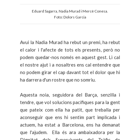
Eduard Sagarra, Nadia Murad i Mercè Conesa.
Foto: Dolors Garcia
Avui la Nadia Murad ha rebut un premi, ha rebut
el calor i l'afecte de tots els presents, però no
podem quedar-nos només en aquest gest. Li cal
el nostre ajut i a nosaltres ens cal entendre que
no podem girar el cap davant tot el dolor que hi
ha darrera d'un rostre que no somriu.
Aquesta noia, seguidora del Barça, senzilla i
tendre, que vol solucions pacífiques para la gent
que pateix com ella ha patit, que treballa per
aconseguir que ens hi sentim part implicada i
actuem, ha estat a Barcelona, ens ha demanat
que l'ajudem. Ella és ara ambaixadora per la
Dignitat dels Supervivents del Tràfic de