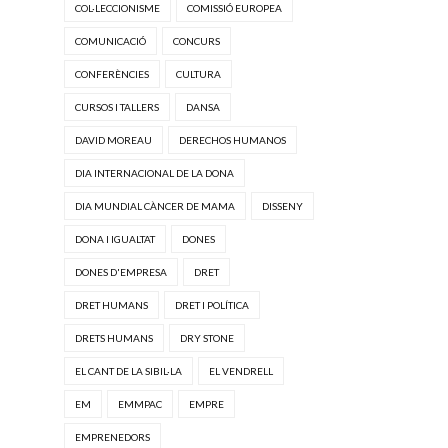
COL·LECCIONISME
COMISSIÓ EUROPEA
COMUNICACIÓ
CONCURS
CONFERÈNCIES
CULTURA
CURSOS I TALLERS
DANSA
DAVID MOREAU
DERECHOS HUMANOS
DIA INTERNACIONAL DE LA DONA
DIA MUNDIAL CÀNCER DE MAMA
DISSENY
DONA I IGUALTAT
DONES
DONES D'EMPRESA
DRET
DRET HUMANS
DRET I POLÍTICA
DRETS HUMANS
DRY STONE
EL CANT DE LA SIBIL·LA
EL VENDRELL
EM
EMMPAC
EMPRE
EMPRENEDORS