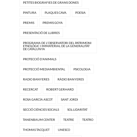
PETITES BIOGRAFIES DE GRANS DONES
PINTURA
PLAQUES CAVA.
POESIA
PREMIS
PREMIS GOYA
PRESENTACIÓ DE LLIBRES
PROGRAMA DE L'OBSERVATORI DEL PATRIMONI
ETNOLÒGIC I IMMATERIAL DE LA GENERALITAT
DE CATALUNYA
PROTECCIÓ D'ANIMALS
PROTECCIÓ MEDIAMBIENTAL
PSICOLOGIA
RADIO BANYERES
RÀDIO BANYERES
RECERCAT
ROBERT GERHARD
ROSA GARCÍA ASCOT
SANT JORDI
SECCIÓ CIÈNCIES SOCIALS
SOL·LIDARITAT
TANENBAUM CENTER
TEATRE
TEATRO
THOMAS TACQUET
UNESCO