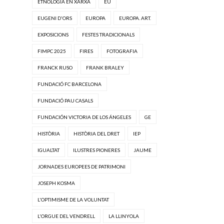
ETNOLOGIA EN XARXA
EU
EUGENI D'ORS
EUROPA
EUROPA. ART.
EXPOSICIONS
FESTES TRADICIONALS
FIMPC 2025
FIRES
FOTOGRAFIA
FRANCK RUSO
FRANK BRALEY
FUNDACIÓ FC BARCELONA
FUNDACIÓ PAU CASALS
FUNDACIÓN VICTORIA DE LOS ÁNGELES
GE
HISTÒRIA
HISTÒRIA DEL DRET
IEP
IGUALTAT
ILUSTRES PIONERES
JAUME
JORNADES EUROPEES DE PATRIMONI
JOSEPH KOSMA
L'OPTIMISME DE LA VOLUNTAT
L'ORGUE DEL VENDRELL
LA LLINYOLA