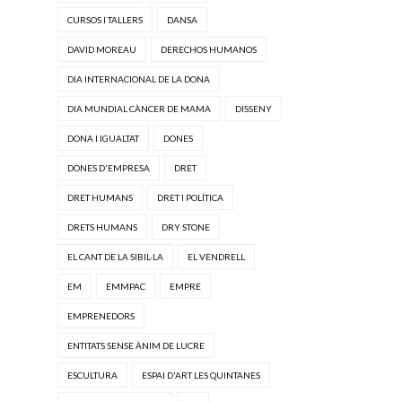
CURSOS I TALLERS
DANSA
DAVID MOREAU
DERECHOS HUMANOS
DIA INTERNACIONAL DE LA DONA
DIA MUNDIAL CÀNCER DE MAMA
DISSENY
DONA I IGUALTAT
DONES
DONES D'EMPRESA
DRET
DRET HUMANS
DRET I POLÍTICA
DRETS HUMANS
DRY STONE
EL CANT DE LA SIBIL·LA
EL VENDRELL
EM
EMMPAC
EMPRE
EMPRENEDORS
ENTITATS SENSE ÀNIM DE LUCRE
ESCULTURA
ESPAI D'ART LES QUINTANES