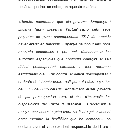
Lituània que faci un esforç en aquesta matèria.
«
Resulta satisfactori que els governs d’Espanya i
Lituània hagin presentat l’actualització dels seus
projectes de plans pressupostaris 2017 de seguida
haver entrat en funcions.
Espanya ha tingut uns bons
resultats econòmics i, per tant, demanem a les
autoritats espanyoles que continuïn corregint el seu
dèficit pressupostari excessiu i fent reformes
estructurals clau. Per contra, el dèficit pressupostari i
el deute de Lituània estan molt per sota dels objectius
del 3 % i del 60 % del PIB. Actualment, el seu projecte
de pla pressupostari corre el risc d’incomplir les
disposicions del Pacte d’Estabilitat i Creixement a
menys que aquesta primavera se li atorgui a aquest
estat membre la flexibilitat que ha demanat»
, ha
declarat avui el vicepresident responsable de l’Euro i