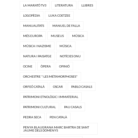
LA MARATÓ TV3
LITERATURA
LLIBRES
LOGOPÈDIA
LUKA COETZEE
MANUALITATS
MANUEL DE FALLA
MÉS EUROPA
MUSEUS
MÚSICA
MÚSICA I NAZISME
MÚSICA.
NATURA I PAISATGE
NOTÍCIES ONU
OCINE
ÒPERA
OPINIÓ
ORCHESTRE "·LES MÉTAMORPHOSES"
ORFEÓ CATALÀ
OSCAR
PABLO CASALS
PATRIMONI ETNOLÒGIC I IMMATERIAL
PATRIMONI CULTURAL
PAU CASALS
PEDRA SECA
PEN CATALÀ
PENYA BLAUGRANA MARC BARTRA DE SANT
JAUME DELS DOMENYS