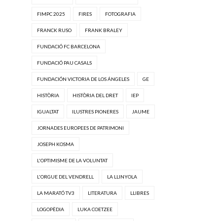
FIMPC 2025
FIRES
FOTOGRAFIA
FRANCK RUSO
FRANK BRALEY
FUNDACIÓ FC BARCELONA
FUNDACIÓ PAU CASALS
FUNDACIÓN VICTORIA DE LOS ÁNGELES
GE
HISTÒRIA
HISTÒRIA DEL DRET
IEP
IGUALTAT
ILUSTRES PIONERES
JAUME
JORNADES EUROPEES DE PATRIMONI
JOSEPH KOSMA
L'OPTIMISME DE LA VOLUNTAT
L'ORGUE DEL VENDRELL
LA LLINYOLA
LA MARATÓ TV3
LITERATURA
LLIBRES
LOGOPÈDIA
LUKA COETZEE