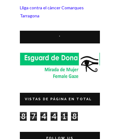
Lliga contra el càncer Comarques
Tarragona
*
VISTAS DE PÁGINA EN TOTAL
8
7
4
4
1
8
FOLLOW US