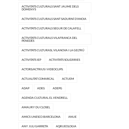
ACTIVITATS CULTURALS SANT JAUME DELS
DOMENYS
ACTIVITATS CULTURALS SANT SADURNÍ D'ANOIA
ACTIVITATS CULTURALS SEGUR DE CALAFELL
ACTIVITATS CULTURALS VILAFRANCA DEL
PENEDÈS
ACTIVITATS CULTURASL VILANOVA I LA GELTRÚ
ACTIVITATS IEP
ACTIVITATS SOLIDÀRIES
ACTORS/ACTRIUS I VIDEOCLIPS.
ACTUALITAT COMARCAL
ACTUEM
ADAP
ADEG
ADEPG
AGENDA CULTURAL EL VENDRELL
AMAURY DU CLOSEL
AMICS UNESCO BARCELONA
ANUE
ANY JULI GARRETA
AQRUEOLOGIA