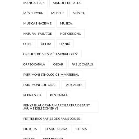
MANUALITATS
MANUEL DE FALLA
MÉS EUROPA
MUSEUS
MÚSICA
MÚSICA I NAZISME
MÚSICA.
NATURA I PAISATGE
NOTÍCIES ONU
OCINE
ÒPERA
OPINIÓ
ORCHESTRE "·LES MÉTAMORPHOSES"
ORFEÓ CATALÀ
OSCAR
PABLO CASALS
PATRIMONI ETNOLÒGIC I IMMATERIAL
PATRIMONI CULTURAL
PAU CASALS
PEDRA SECA
PEN CATALÀ
PENYA BLAUGRANA MARC BARTRA DE SANT
JAUME DELS DOMENYS
PETITES BIOGRAFIES DE GRANS DONES
PINTURA
PLAQUES CAVA.
POESIA
PREMIS
PREMIS GOYA