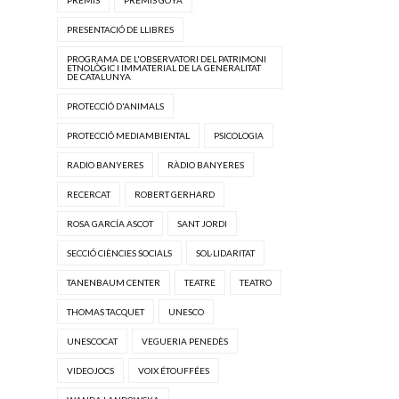
PRESENTACIÓ DE LLIBRES
PROGRAMA DE L'OBSERVATORI DEL PATRIMONI
ETNOLÒGIC I IMMATERIAL DE LA GENERALITAT
DE CATALUNYA
PROTECCIÓ D'ANIMALS
PROTECCIÓ MEDIAMBIENTAL
PSICOLOGIA
RADIO BANYERES
RÀDIO BANYERES
RECERCAT
ROBERT GERHARD
ROSA GARCÍA ASCOT
SANT JORDI
SECCIÓ CIÈNCIES SOCIALS
SOL·LIDARITAT
TANENBAUM CENTER
TEATRE
TEATRO
THOMAS TACQUET
UNESCO
UNESCOCAT
VEGUERIA PENEDÈS
VIDEOJOCS
VOIX ÉTOUFFÉES