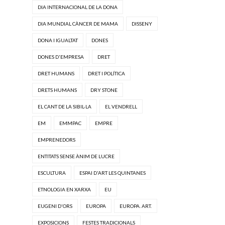
DIA INTERNACIONAL DE LA DONA
DIA MUNDIAL CÀNCER DE MAMA
DISSENY
DONA I IGUALTAT
DONES
DONES D'EMPRESA
DRET
DRET HUMANS
DRET I POLÍTICA
DRETS HUMANS
DRY STONE
EL CANT DE LA SIBIL·LA
EL VENDRELL
EM
EMMPAC
EMPRE
EMPRENEDORS
ENTITATS SENSE ÀNIM DE LUCRE
ESCULTURA
ESPAI D'ART LES QUINTANES
ETNOLOGIA EN XARXA
EU
EUGENI D'ORS
EUROPA
EUROPA. ART.
EXPOSICIONS
FESTES TRADICIONALS