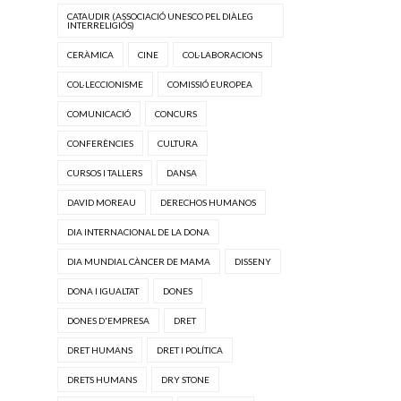
CATAUDIR (ASSOCIACIÓ UNESCO PEL DIÀLEG
INTERRELIGIÓS)
CERÀMICA
CINE
COL·LABORACIONS
COL·LECCIONISME
COMISSIÓ EUROPEA
COMUNICACIÓ
CONCURS
CONFERÈNCIES
CULTURA
CURSOS I TALLERS
DANSA
DAVID MOREAU
DERECHOS HUMANOS
DIA INTERNACIONAL DE LA DONA
DIA MUNDIAL CÀNCER DE MAMA
DISSENY
DONA I IGUALTAT
DONES
DONES D'EMPRESA
DRET
DRET HUMANS
DRET I POLÍTICA
DRETS HUMANS
DRY STONE