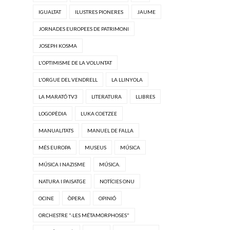
IGUALTAT
ILUSTRES PIONERES
JAUME
JORNADES EUROPEES DE PATRIMONI
JOSEPH KOSMA
L'OPTIMISME DE LA VOLUNTAT
L'ORGUE DEL VENDRELL
LA LLINYOLA
LA MARATÓ TV3
LITERATURA
LLIBRES
LOGOPÈDIA
LUKA COETZEE
MANUALITATS
MANUEL DE FALLA
MÉS EUROPA
MUSEUS
MÚSICA
MÚSICA I NAZISME
MÚSICA.
NATURA I PAISATGE
NOTÍCIES ONU
OCINE
ÒPERA
OPINIÓ
ORCHESTRE "·LES MÉTAMORPHOSES"