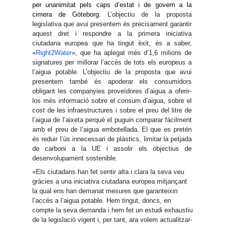
per unanimitat pels caps d’estat i de govern a la
cimera de Göteborg.
L’objectiu de la proposta
legislativa que avui presentem és precisament garantir
aquest dret i respondre a la primera iniciativa
ciutadana europea que ha tingut èxit, és a saber,
«
Right2Water
», que ha aplegat més d’1,6 milions de
signatures per millorar l’accés de tots els europeus a
l’aigua potable. L’objectiu de la proposta que avui
presentem també és apoderar els consumidors
obligant les companyies proveïdores d’aigua a oferir-
los més informació sobre el consum d’aigua, sobre el
cost de les infraestructures i sobre el preu del litre de
l’aigua de l’aixeta perquè el puguin comparar fàcilment
amb el preu de l’aigua embotellada. El que es pretén
és reduir l’ús innecessari de plàstics, limitar la petjada
de carboni a la UE i assolir els objectius de
desenvolupament sostenible.
«Els ciutadans han fet sentir alta i clara la seva veu
gràcies a una iniciativa ciutadana europea mitjançant
la qual ens han demanat mesures que garanteixin
l’accés a l’aigua potable. Hem tingut, doncs, en
compte la seva demanda i hem fet un estudi exhaustiu
de la legislació vigent i, per tant, ara volem actualitzar-