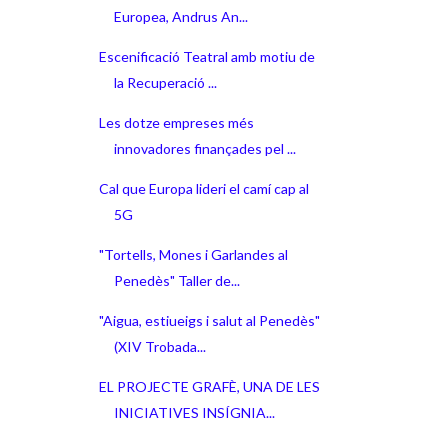
Europea, Andrus An...
Escenificació Teatral amb motiu de
la Recuperació ...
Les dotze empreses més
innovadores finançades pel ...
Cal que Europa lideri el camí cap al
5G
"Tortells, Mones i Garlandes al
Penedès" Taller de...
"Aigua, estiueigs i salut al Penedès"
(XIV Trobada...
EL PROJECTE GRAFÈ, UNA DE LES
INICIATIVES INSÍGNIA...