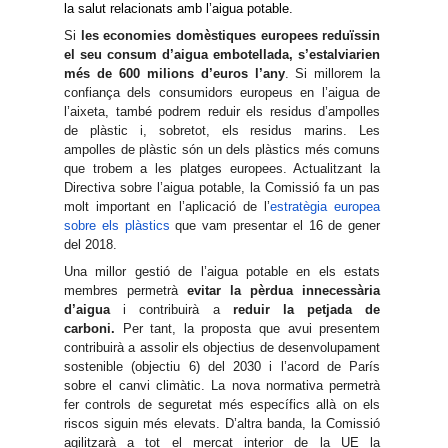
la salut relacionats amb l’aigua potable.
Si
les economies domèstiques europees reduïssin
el seu consum d’aigua embotellada, s’estalviarien
més de 600 milions d’euros l’any
. Si millorem la
confiança dels consumidors europeus en l’aigua de
l’aixeta, també podrem reduir els residus d’ampolles
de plàstic i, sobretot, els residus marins. Les
ampolles de plàstic són un dels plàstics més comuns
que trobem a les platges europees. Actualitzant la
Directiva sobre l’aigua potable, la Comissió fa un pas
molt important en l’aplicació de l’
estratègia europea
sobre els plàstics
que vam presentar el 16 de gener
del 2018.
Una millor gestió de l’aigua potable en els estats
membres permetrà
evitar la pèrdua innecessària
d’aigua
i contribuirà a
reduir la petjada de
carboni.
Per tant, la proposta que avui presentem
contribuirà a assolir els objectius de desenvolupament
sostenible (objectiu 6) del 2030 i l’acord de París
sobre el canvi climàtic. La nova normativa permetrà
fer controls de seguretat més específics allà on els
riscos siguin més elevats. D’altra banda, la Comissió
agilitzarà a tot el mercat interior de la UE la