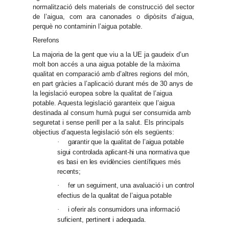
normalització dels materials de construcció del sector
de l’aigua, com ara canonades o dipòsits d’aigua,
perquè no contaminin l’aigua potable.
Rerefons
La majoria de la gent que viu a la UE ja gaudeix d’un
molt bon accés a una aigua potable de la màxima
qualitat en comparació amb d’altres regions del món,
en part gràcies a l’aplicació durant més de 30 anys de
la legislació europea sobre la qualitat de l’aigua
potable. Aquesta legislació garanteix que l’aigua
destinada al consum humà pugui ser consumida amb
seguretat i sense perill per a la salut. Els principals
objectius d’aquesta legislació són els següents:
garantir que la qualitat de l’aigua potable
·
sigui controlada aplicant-hi una normativa que
es basi en les evidències científiques més
recents;
fer un seguiment, una avaluació i un control
·
efectius de la qualitat de l’aigua potable
i oferir als consumidors una informació
·
suficient, pertinent i adequada.