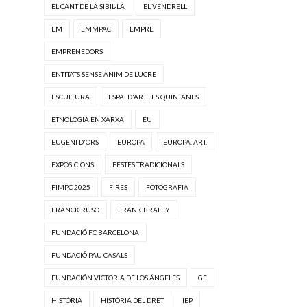
EL CANT DE LA SIBIL·LA
EL VENDRELL
EM
EMMPAC
EMPRE
EMPRENEDORS
ENTITATS SENSE ÀNIM DE LUCRE
ESCULTURA
ESPAI D'ART LES QUINTANES
ETNOLOGIA EN XARXA
EU
EUGENI D'ORS
EUROPA
EUROPA. ART.
EXPOSICIONS
FESTES TRADICIONALS
FIMPC 2025
FIRES
FOTOGRAFIA
FRANCK RUSO
FRANK BRALEY
FUNDACIÓ FC BARCELONA
FUNDACIÓ PAU CASALS
FUNDACIÓN VICTORIA DE LOS ÁNGELES
GE
HISTÒRIA
HISTÒRIA DEL DRET
IEP