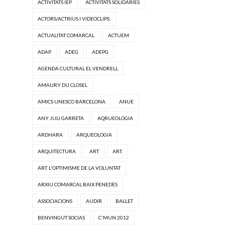
ACTIVITATS IEP
ACTIVITATS SOLIDÀRIES
ACTORS/ACTRIUS I VIDEOCLIPS.
ACTUALITAT COMARCAL
ACTUEM
ADAP
ADEG
ADEPG
AGENDA CULTURAL EL VENDRELL
AMAURY DU CLOSEL
AMICS UNESCO BARCELONA
ANUE
ANY JULI GARRETA
AQRUEOLOGIA
ARDHARA
ARQUEOLOGIA
ARQUITECTURA
ART
ART.
ART. L'OPTIMISME DE LA VOLUNTAT
ARXIU COMARCAL BAIX PENEDÈS
ASSOCIACIONS
AUDIR
BALLET
BENVINGUT SOCIAS
C'MUN 2012