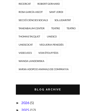
RECERCAT
ROBERT GERHARD
ROSA GARCÍA ASCOT
SANT JORDI
SECCIÓ CIÈNCIES SOCIALS
SOL·LIDARITAT
TANENBAUM CENTER
TEATRE
TEATRO
THOMAS TACQUET
UNESCO
UNESCOCAT
VEGUERIA PENEDÈS
VIDEOJOCS
VOIX ÉTOUFFÉES
WANDA LANDOWSKA
XARXA ADOPCIO ANIMALS DE COMPANYIA
BLOG ARCHIVE
2026
(5)
►
2025
(12)
►