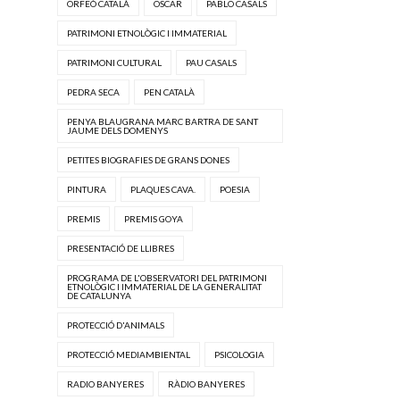
ORFEÓ CATALÀ
OSCAR
PABLO CASALS
PATRIMONI ETNOLÒGIC I IMMATERIAL
PATRIMONI CULTURAL
PAU CASALS
PEDRA SECA
PEN CATALÀ
PENYA BLAUGRANA MARC BARTRA DE SANT
JAUME DELS DOMENYS
PETITES BIOGRAFIES DE GRANS DONES
PINTURA
PLAQUES CAVA.
POESIA
PREMIS
PREMIS GOYA
PRESENTACIÓ DE LLIBRES
PROGRAMA DE L'OBSERVATORI DEL PATRIMONI
ETNOLÒGIC I IMMATERIAL DE LA GENERALITAT
DE CATALUNYA
PROTECCIÓ D'ANIMALS
PROTECCIÓ MEDIAMBIENTAL
PSICOLOGIA
RADIO BANYERES
RÀDIO BANYERES