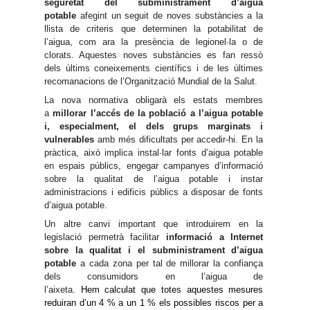
seguretat del subministrament d’aigua
potable
afegint un seguit de noves substàncies a la
llista de criteris que determinen la potabilitat de
l’aigua, com ara la presència de legionel·la o de
clorats. Aquestes noves substàncies es fan ressò
dels últims coneixements científics i de les últimes
recomanacions de l’Organització Mundial de la Salut.
La nova normativa obligarà els estats membres
a
millorar l’accés de la població a l’aigua potable
i, especialment, el dels grups marginats i
vulnerables
amb més dificultats per accedir-hi. En la
pràctica, això implica instal·lar fonts d’aigua potable
en espais públics, engegar campanyes d’informació
sobre la qualitat de l’aigua potable i instar
administracions i edificis públics a disposar de fonts
d’aigua potable.
Un altre canvi important que introduirem en la
legislació permetrà facilitar
informació a Internet
sobre la qualitat i el subministrament d’aigua
potable
a cada zona per tal de millorar la confiança
dels consumidors en l’aigua de
l’aixeta.
Hem
calculat
que totes aquestes mesures
reduiran d’un 4 % a un 1 % els possibles riscos per a