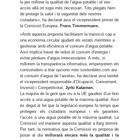
la per millorar la qualitat de l’aigua potable i el seu
accés allà on sigui més necessari. Tots plegats hem
de protegir la salut i la seguretat dels nostres
ciutadans», ha declarat avui el vicepresident primer de
la Comissió Europea,
Frans Timmermans.
«Amb aquesta proposta facilitarem la transició cap a
una economia circular ajudant els estats membres a
gestionar amb eficiència el consum d’aigua potable.
Això implica haver de reduir el consum d’energia i
evitar pèrdues d’aigua innecessàries. A més, si
millorem la transparència informativa, empenyerem els
consumidors a triar opcions més sostenibles com ara
el consum d’aigua de l’aixeta», ha declarat avui també
el vicepresident responsable d’Ocupació, Creixement,
Inversió i Competitivitat,
Jyrki Katainen.
La majoria de la gent que viu a la UE gaudeix d’un bon
accés a una aigua potable de la màxima qualitat. Això
és degut al fet que la legislació europea fa temps que
protegeix els ciutadans europeus i els garanteix
l’accés a una aigua potable de la màxima qualitat. La
Comissió vol mantenir aquesta qualitat a llarg termini.
Per tant, la normativa que la Comissió es proposa de
posar al dia
millorarà encara més la qualitat i la