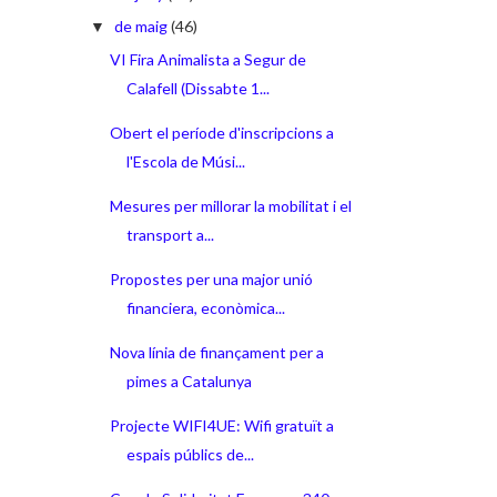
de maig
(46)
▼
VI Fira Animalista a Segur de
Calafell (Dissabte 1...
Obert el període d'inscripcions a
l'Escola de Músi...
Mesures per millorar la mobilitat i el
transport a...
Propostes per una major unió
financiera, econòmica...
Nova línia de finançament per a
pimes a Catalunya
Projecte WIFI4UE: Wifi gratuït a
espais públics de...