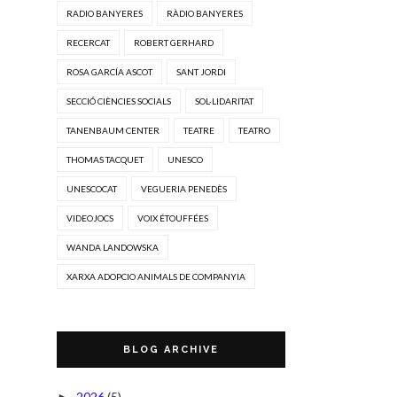
RADIO BANYERES
RÀDIO BANYERES
RECERCAT
ROBERT GERHARD
ROSA GARCÍA ASCOT
SANT JORDI
SECCIÓ CIÈNCIES SOCIALS
SOL·LIDARITAT
TANENBAUM CENTER
TEATRE
TEATRO
THOMAS TACQUET
UNESCO
UNESCOCAT
VEGUERIA PENEDÈS
VIDEOJOCS
VOIX ÉTOUFFÉES
WANDA LANDOWSKA
XARXA ADOPCIO ANIMALS DE COMPANYIA
BLOG ARCHIVE
2026
(5)