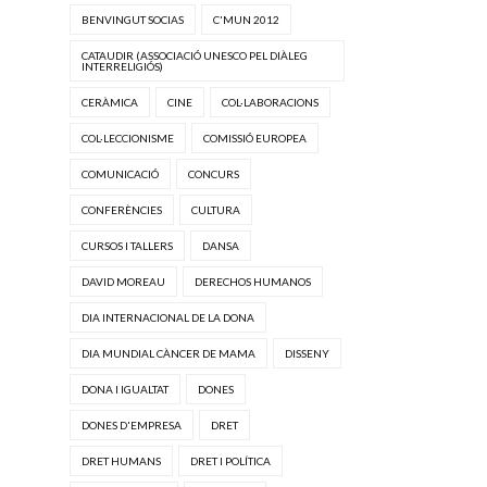
BENVINGUT SOCIAS
C'MUN 2012
CATAUDIR (ASSOCIACIÓ UNESCO PEL DIÀLEG
INTERRELIGIÓS)
CERÀMICA
CINE
COL·LABORACIONS
COL·LECCIONISME
COMISSIÓ EUROPEA
COMUNICACIÓ
CONCURS
CONFERÈNCIES
CULTURA
CURSOS I TALLERS
DANSA
DAVID MOREAU
DERECHOS HUMANOS
DIA INTERNACIONAL DE LA DONA
DIA MUNDIAL CÀNCER DE MAMA
DISSENY
DONA I IGUALTAT
DONES
DONES D'EMPRESA
DRET
DRET HUMANS
DRET I POLÍTICA