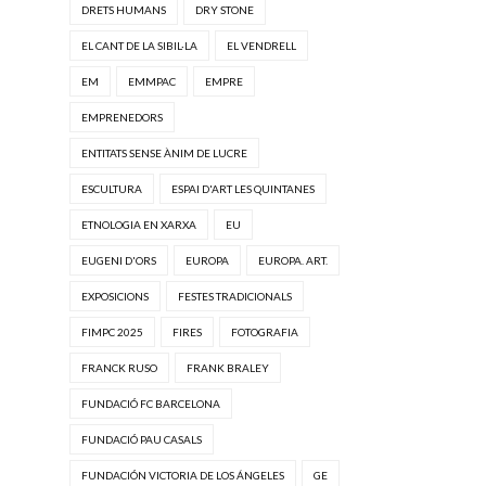
DRETS HUMANS
DRY STONE
EL CANT DE LA SIBIL·LA
EL VENDRELL
EM
EMMPAC
EMPRE
EMPRENEDORS
ENTITATS SENSE ÀNIM DE LUCRE
ESCULTURA
ESPAI D'ART LES QUINTANES
ETNOLOGIA EN XARXA
EU
EUGENI D'ORS
EUROPA
EUROPA. ART.
EXPOSICIONS
FESTES TRADICIONALS
FIMPC 2025
FIRES
FOTOGRAFIA
FRANCK RUSO
FRANK BRALEY
FUNDACIÓ FC BARCELONA
FUNDACIÓ PAU CASALS
FUNDACIÓN VICTORIA DE LOS ÁNGELES
GE