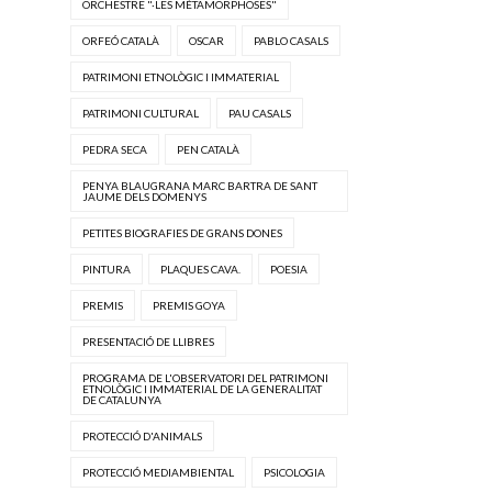
ORCHESTRE "·LES MÉTAMORPHOSES"
ORFEÓ CATALÀ
OSCAR
PABLO CASALS
PATRIMONI ETNOLÒGIC I IMMATERIAL
PATRIMONI CULTURAL
PAU CASALS
PEDRA SECA
PEN CATALÀ
PENYA BLAUGRANA MARC BARTRA DE SANT
JAUME DELS DOMENYS
PETITES BIOGRAFIES DE GRANS DONES
PINTURA
PLAQUES CAVA.
POESIA
PREMIS
PREMIS GOYA
PRESENTACIÓ DE LLIBRES
PROGRAMA DE L'OBSERVATORI DEL PATRIMONI
ETNOLÒGIC I IMMATERIAL DE LA GENERALITAT
DE CATALUNYA
PROTECCIÓ D'ANIMALS
PROTECCIÓ MEDIAMBIENTAL
PSICOLOGIA