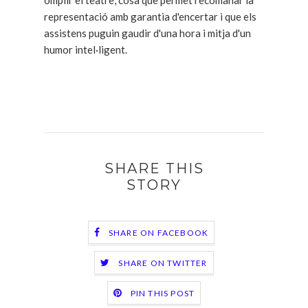
omplir el teatre, cosa que permet recomanar la
representació amb garantia d'encertar i que els
assistens puguin gaudir d'una hora i mitja d'un
humor intel·ligent.
SHARE THIS
STORY
SHARE ON FACEBOOK
SHARE ON TWITTER
PIN THIS POST