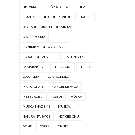
HISTÒRIA
HISTÒRIA DEL DRET
IEP
IGUALTAT
ILUSTRES PIONERES
JAUME
JORNADES EUROPEES DE PATRIMONI
JOSEPH KOSMA
L'OPTIMISME DE LA VOLUNTAT
L'ORGUE DEL VENDRELL
LA LLINYOLA
LA MARATÓ TV3
LITERATURA
LLIBRES
LOGOPÈDIA
LUKA COETZEE
MANUALITATS
MANUEL DE FALLA
MÉS EUROPA
MUSEUS
MÚSICA
MÚSICA I NAZISME
MÚSICA.
NATURA I PAISATGE
NOTÍCIES ONU
OCINE
ÒPERA
OPINIÓ