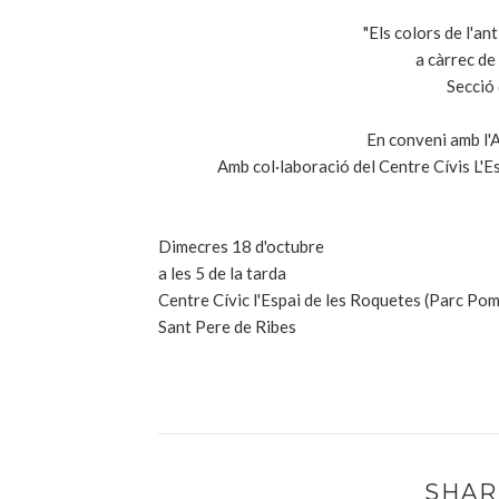
"Els colors de l'an
a càrrec de
Secció 
En conveni amb l'
Amb col·laboració del Centre Cívis L'E
Dimecres 18 d'octubre
a les 5 de la tarda
Centre Cívic l'Espai de les Roquetes (Parc Po
Sant Pere de Ribes
SHAR