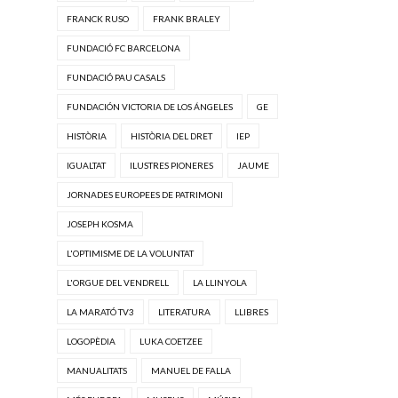
FRANCK RUSO
FRANK BRALEY
FUNDACIÓ FC BARCELONA
FUNDACIÓ PAU CASALS
FUNDACIÓN VICTORIA DE LOS ÁNGELES
GE
HISTÒRIA
HISTÒRIA DEL DRET
IEP
IGUALTAT
ILUSTRES PIONERES
JAUME
JORNADES EUROPEES DE PATRIMONI
JOSEPH KOSMA
L'OPTIMISME DE LA VOLUNTAT
L'ORGUE DEL VENDRELL
LA LLINYOLA
LA MARATÓ TV3
LITERATURA
LLIBRES
LOGOPÈDIA
LUKA COETZEE
MANUALITATS
MANUEL DE FALLA