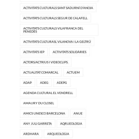
ACTIVITATS CULTURALS SANT SADURNÍ D'ANOIA
ACTIVITATS CULTURALS SEGUR DE CALAFELL
ACTIVITATS CULTURALS VILAFRANCA DEL
PENEDÈS
ACTIVITATS CULTURASL VILANOVA I LA GELTRÚ
ACTIVITATS IEP
ACTIVITATS SOLIDÀRIES
ACTORS/ACTRIUS I VIDEOCLIPS.
ACTUALITAT COMARCAL
ACTUEM
ADAP
ADEG
ADEPG
AGENDA CULTURAL EL VENDRELL
AMAURY DU CLOSEL
AMICS UNESCO BARCELONA
ANUE
ANY JULI GARRETA
AQRUEOLOGIA
ARDHARA
ARQUEOLOGIA