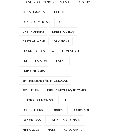
DIA MUNDIAL CÀNCER DE MAMA
DISSENY
DONA I IGUALTAT
DONES
DONES D'EMPRESA
DRET
DRET HUMANS
DRET I POLÍTICA
DRETS HUMANS
DRY STONE
EL CANT DE LA SIBIL·LA
EL VENDRELL
EM
EMMPAC
EMPRE
EMPRENEDORS
ENTITATS SENSE ÀNIM DE LUCRE
ESCULTURA
ESPAI D'ART LES QUINTANES
ETNOLOGIA EN XARXA
EU
EUGENI D'ORS
EUROPA
EUROPA. ART.
EXPOSICIONS
FESTES TRADICIONALS
FIMPC 2025
FIRES
FOTOGRAFIA