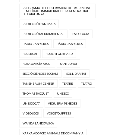
PROGRAMA DE L'OBSERVATORI DEL PATRIMONI
ETNOLÒGIC I IMMATERIAL DE LA GENERALITAT
DE CATALUNYA
PROTECCIÓ D'ANIMALS
PROTECCIÓ MEDIAMBIENTAL
PSICOLOGIA
RADIO BANYERES
RÀDIO BANYERES
RECERCAT
ROBERT GERHARD
ROSA GARCÍA ASCOT
SANT JORDI
SECCIÓ CIÈNCIES SOCIALS
SOL·LIDARITAT
TANENBAUM CENTER
TEATRE
TEATRO
THOMAS TACQUET
UNESCO
UNESCOCAT
VEGUERIA PENEDÈS
VIDEOJOCS
VOIX ÉTOUFFÉES
WANDA LANDOWSKA
XARXA ADOPCIO ANIMALS DE COMPANYIA