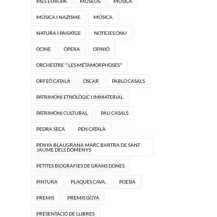
MÉS EUROPA
MUSEUS
MÚSICA
MÚSICA I NAZISME
MÚSICA.
NATURA I PAISATGE
NOTÍCIES ONU
OCINE
ÒPERA
OPINIÓ
ORCHESTRE "·LES MÉTAMORPHOSES"
ORFEÓ CATALÀ
OSCAR
PABLO CASALS
PATRIMONI ETNOLÒGIC I IMMATERIAL
PATRIMONI CULTURAL
PAU CASALS
PEDRA SECA
PEN CATALÀ
PENYA BLAUGRANA MARC BARTRA DE SANT
JAUME DELS DOMENYS
PETITES BIOGRAFIES DE GRANS DONES
PINTURA
PLAQUES CAVA.
POESIA
PREMIS
PREMIS GOYA
PRESENTACIÓ DE LLIBRES