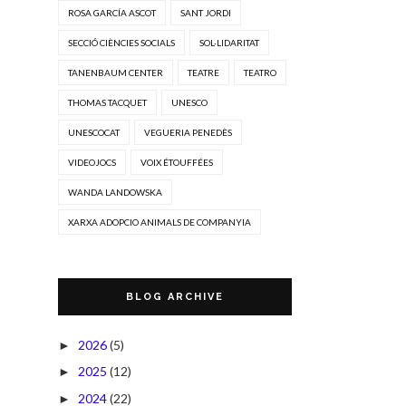
ROSA GARCÍA ASCOT
SANT JORDI
SECCIÓ CIÈNCIES SOCIALS
SOL·LIDARITAT
TANENBAUM CENTER
TEATRE
TEATRO
THOMAS TACQUET
UNESCO
UNESCOCAT
VEGUERIA PENEDÈS
VIDEOJOCS
VOIX ÉTOUFFÉES
WANDA LANDOWSKA
XARXA ADOPCIO ANIMALS DE COMPANYIA
BLOG ARCHIVE
2026
(5)
►
2025
(12)
►
2024
(22)
►