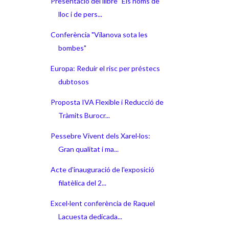
Presentació del llibre "Els noms de
lloc i de pers...
Conferència "Vilanova sota les
bombes"
Europa: Reduir el risc per préstecs
dubtosos
Proposta IVA Flexible i Reducció de
Tràmits Burocr...
Pessebre Vivent dels Xarel·los:
Gran qualitat i ma...
Acte d'inauguració de l'exposició
filatèlica del 2...
Excel·lent conferència de Raquel
Lacuesta dedicada...