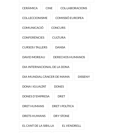
CERÀMICA
CINE
COL·LABORACIONS
COL·LECCIONISME
COMISSIÓ EUROPEA
COMUNICACIÓ
CONCURS
CONFERÈNCIES
CULTURA
CURSOS I TALLERS
DANSA
DAVID MOREAU
DERECHOS HUMANOS
DIA INTERNACIONAL DE LA DONA
DIA MUNDIAL CÀNCER DE MAMA
DISSENY
DONA I IGUALTAT
DONES
DONES D'EMPRESA
DRET
DRET HUMANS
DRET I POLÍTICA
DRETS HUMANS
DRY STONE
EL CANT DE LA SIBIL·LA
EL VENDRELL