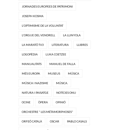
JORNADES EUROPEES DE PATRIMONI
JOSEPH KOSMA
L'OPTIMISME DE LA VOLUNTAT
L'ORGUE DEL VENDRELL
LA LLINYOLA
LA MARATÓ TV3
LITERATURA
LLIBRES
LOGOPÈDIA
LUKA COETZEE
MANUALITATS
MANUEL DE FALLA
MÉS EUROPA
MUSEUS
MÚSICA
MÚSICA I NAZISME
MÚSICA.
NATURA I PAISATGE
NOTÍCIES ONU
OCINE
ÒPERA
OPINIÓ
ORCHESTRE "·LES MÉTAMORPHOSES"
ORFEÓ CATALÀ
OSCAR
PABLO CASALS