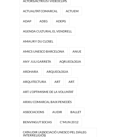
ACTORS/ACTRIUS I VIDEOCLIPS.
ACTUALITAT COMARCAL
ACTUEM
ADAP
ADEG
ADEPG
AGENDA CULTURAL EL VENDRELL
AMAURY DU CLOSEL
AMICS UNESCO BARCELONA
ANUE
ANY JULI GARRETA
AQRUEOLOGIA
ARDHARA
ARQUEOLOGIA
ARQUITECTURA
ART
ART.
ART. L'OPTIMISME DE LA VOLUNTAT
ARXIU COMARCAL BAIX PENEDÈS
ASSOCIACIONS
AUDIR
BALLET
BENVINGUT SOCIAS
C'MUN 2012
CATAUDIR (ASSOCIACIÓ UNESCO PEL DIÀLEG
INTERRELIGIÓS)