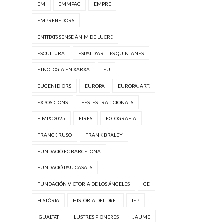
EM
EMMPAC
EMPRE
EMPRENEDORS
ENTITATS SENSE ÀNIM DE LUCRE
ESCULTURA
ESPAI D'ART LES QUINTANES
ETNOLOGIA EN XARXA
EU
EUGENI D'ORS
EUROPA
EUROPA. ART.
EXPOSICIONS
FESTES TRADICIONALS
FIMPC 2025
FIRES
FOTOGRAFIA
FRANCK RUSO
FRANK BRALEY
FUNDACIÓ FC BARCELONA
FUNDACIÓ PAU CASALS
FUNDACIÓN VICTORIA DE LOS ÁNGELES
GE
HISTÒRIA
HISTÒRIA DEL DRET
IEP
IGUALTAT
ILUSTRES PIONERES
JAUME