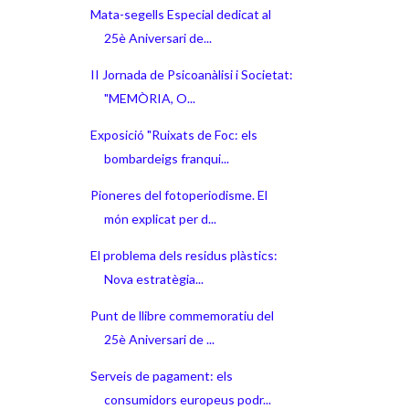
Mata-segells Especial dedicat al
25è Aniversari de...
II Jornada de Psicoanàlisi i Societat:
"MEMÒRIA, O...
Exposició "Ruixats de Foc: els
bombardeigs franqui...
Pioneres del fotoperiodisme. El
món explicat per d...
El problema dels residus plàstics:
Nova estratègia...
Punt de llibre commemoratiu del
25è Aniversari de ...
Serveis de pagament: els
consumidors europeus podr...