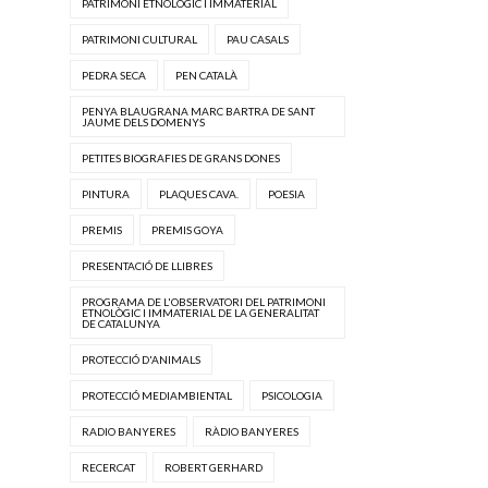
PATRIMONI ETNOLÒGIC I IMMATERIAL
PATRIMONI CULTURAL
PAU CASALS
PEDRA SECA
PEN CATALÀ
PENYA BLAUGRANA MARC BARTRA DE SANT
JAUME DELS DOMENYS
PETITES BIOGRAFIES DE GRANS DONES
PINTURA
PLAQUES CAVA.
POESIA
PREMIS
PREMIS GOYA
PRESENTACIÓ DE LLIBRES
PROGRAMA DE L'OBSERVATORI DEL PATRIMONI
ETNOLÒGIC I IMMATERIAL DE LA GENERALITAT
DE CATALUNYA
PROTECCIÓ D'ANIMALS
PROTECCIÓ MEDIAMBIENTAL
PSICOLOGIA
RADIO BANYERES
RÀDIO BANYERES
RECERCAT
ROBERT GERHARD