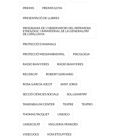
PREMIS
PREMIS GOYA
PRESENTACIÓ DE LLIBRES
PROGRAMA DE L'OBSERVATORI DEL PATRIMONI
ETNOLÒGIC I IMMATERIAL DE LA GENERALITAT
DE CATALUNYA
PROTECCIÓ D'ANIMALS
PROTECCIÓ MEDIAMBIENTAL
PSICOLOGIA
RADIO BANYERES
RÀDIO BANYERES
RECERCAT
ROBERT GERHARD
ROSA GARCÍA ASCOT
SANT JORDI
SECCIÓ CIÈNCIES SOCIALS
SOL·LIDARITAT
TANENBAUM CENTER
TEATRE
TEATRO
THOMAS TACQUET
UNESCO
UNESCOCAT
VEGUERIA PENEDÈS
VIDEOJOCS
VOIX ÉTOUFFÉES