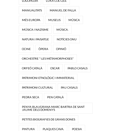
LOGOPÈDIA
LUKA COETZEE
MANUALITATS
MANUEL DE FALLA
MÉS EUROPA
MUSEUS
MÚSICA
MÚSICA I NAZISME
MÚSICA.
NATURA I PAISATGE
NOTÍCIES ONU
OCINE
ÒPERA
OPINIÓ
ORCHESTRE "·LES MÉTAMORPHOSES"
ORFEÓ CATALÀ
OSCAR
PABLO CASALS
PATRIMONI ETNOLÒGIC I IMMATERIAL
PATRIMONI CULTURAL
PAU CASALS
PEDRA SECA
PEN CATALÀ
PENYA BLAUGRANA MARC BARTRA DE SANT
JAUME DELS DOMENYS
PETITES BIOGRAFIES DE GRANS DONES
PINTURA
PLAQUES CAVA.
POESIA