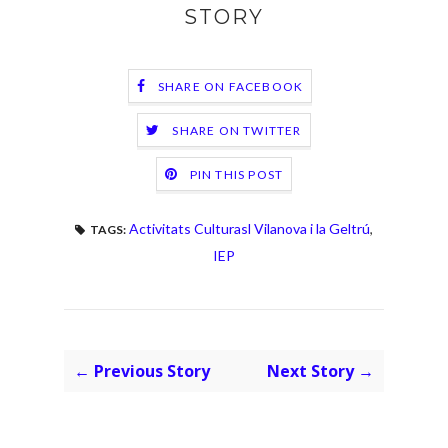
STORY
SHARE ON FACEBOOK
SHARE ON TWITTER
PIN THIS POST
Activitats Culturasl Vilanova i la Geltrú
,
TAGS:
IEP
← Previous Story
Next Story →