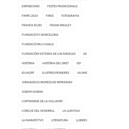
EXPOSICIONS
FESTES TRADICIONALS
FIMPC 2025
FIRES
FOTOGRAFIA
FRANCK RUSO
FRANK BRALEY
FUNDACIÓ FC BARCELONA
FUNDACIÓ PAU CASALS
FUNDACIÓN VICTORIA DE LOS ÁNGELES
GE
HISTÒRIA
HISTÒRIA DEL DRET
IEP
IGUALTAT
ILUSTRES PIONERES
JAUME
JORNADES EUROPEES DE PATRIMONI
JOSEPH KOSMA
L'OPTIMISME DE LA VOLUNTAT
L'ORGUE DEL VENDRELL
LA LLINYOLA
LA MARATÓ TV3
LITERATURA
LLIBRES