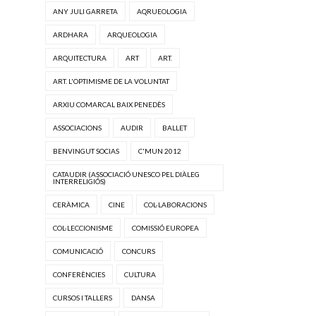
ANY JULI GARRETA
AQRUEOLOGIA
ARDHARA
ARQUEOLOGIA
ARQUITECTURA
ART
ART.
ART. L'OPTIMISME DE LA VOLUNTAT
ARXIU COMARCAL BAIX PENEDÈS
ASSOCIACIONS
AUDIR
BALLET
BENVINGUT SOCIAS
C'MUN 2012
CATAUDIR (ASSOCIACIÓ UNESCO PEL DIÀLEG
INTERRELIGIÓS)
CERÀMICA
CINE
COL·LABORACIONS
COL·LECCIONISME
COMISSIÓ EUROPEA
COMUNICACIÓ
CONCURS
CONFERÈNCIES
CULTURA
CURSOS I TALLERS
DANSA