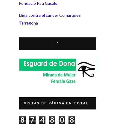
Fundació Pau Casals
Lliga contra el càncer Comarques
Tarragona
*
VISTAS DE PÁGINA EN TOTAL
8
7
4
8
0
8