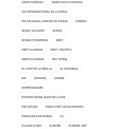
DAVID MOREAU
DERECHOS HUMANOS
DIA INTERNACIONAL DE LA DONA
DIA MUNDIAL CÀNCER DE MAMA
DISSENY
DONA I IGUALTAT
DONES
DONES D'EMPRESA
DRET
DRET HUMANS
DRET I POLÍTICA
DRETS HUMANS
DRY STONE
EL CANT DE LA SIBIL·LA
EL VENDRELL
EM
EMMPAC
EMPRE
EMPRENEDORS
ENTITATS SENSE ÀNIM DE LUCRE
ESCULTURA
ESPAI D'ART LES QUINTANES
ETNOLOGIA EN XARXA
EU
EUGENI D'ORS
EUROPA
EUROPA. ART.