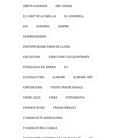
DRETS HUMANS
DRY STONE
EL CANT DE LA SIBIL·LA
EL VENDRELL
EM
EMMPAC
EMPRE
EMPRENEDORS
ENTITATS SENSE ÀNIM DE LUCRE
ESCULTURA
ESPAI D'ART LES QUINTANES
ETNOLOGIA EN XARXA
EU
EUGENI D'ORS
EUROPA
EUROPA. ART.
EXPOSICIONS
FESTES TRADICIONALS
FIMPC 2025
FIRES
FOTOGRAFIA
FRANCK RUSO
FRANK BRALEY
FUNDACIÓ FC BARCELONA
FUNDACIÓ PAU CASALS
FUNDACIÓN VICTORIA DE LOS ÁNGELES
GE