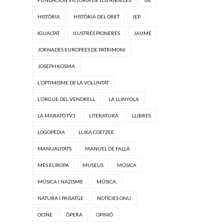
HISTÒRIA
HISTÒRIA DEL DRET
IEP
IGUALTAT
ILUSTRES PIONERES
JAUME
JORNADES EUROPEES DE PATRIMONI
JOSEPH KOSMA
L'OPTIMISME DE LA VOLUNTAT
L'ORGUE DEL VENDRELL
LA LLINYOLA
LA MARATÓ TV3
LITERATURA
LLIBRES
LOGOPÈDIA
LUKA COETZEE
MANUALITATS
MANUEL DE FALLA
MÉS EUROPA
MUSEUS
MÚSICA
MÚSICA I NAZISME
MÚSICA.
NATURA I PAISATGE
NOTÍCIES ONU
OCINE
ÒPERA
OPINIÓ