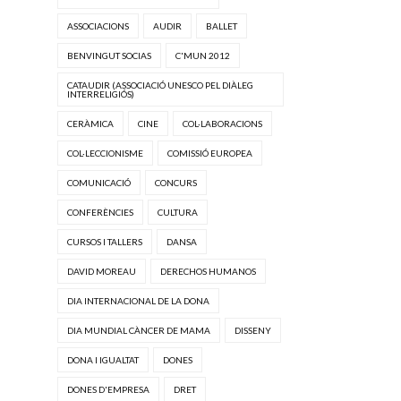
ASSOCIACIONS
AUDIR
BALLET
BENVINGUT SOCIAS
C'MUN 2012
CATAUDIR (ASSOCIACIÓ UNESCO PEL DIÀLEG
INTERRELIGIÓS)
CERÀMICA
CINE
COL·LABORACIONS
COL·LECCIONISME
COMISSIÓ EUROPEA
COMUNICACIÓ
CONCURS
CONFERÈNCIES
CULTURA
CURSOS I TALLERS
DANSA
DAVID MOREAU
DERECHOS HUMANOS
DIA INTERNACIONAL DE LA DONA
DIA MUNDIAL CÀNCER DE MAMA
DISSENY
DONA I IGUALTAT
DONES
DONES D'EMPRESA
DRET