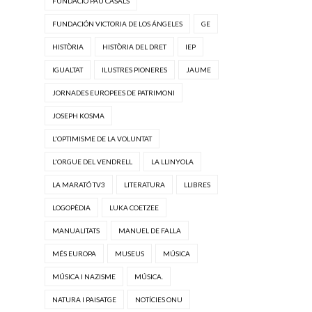
FUNDACIÓ PAU CASALS
FUNDACIÓN VICTORIA DE LOS ÁNGELES
GE
HISTÒRIA
HISTÒRIA DEL DRET
IEP
IGUALTAT
ILUSTRES PIONERES
JAUME
JORNADES EUROPEES DE PATRIMONI
JOSEPH KOSMA
L'OPTIMISME DE LA VOLUNTAT
L'ORGUE DEL VENDRELL
LA LLINYOLA
LA MARATÓ TV3
LITERATURA
LLIBRES
LOGOPÈDIA
LUKA COETZEE
MANUALITATS
MANUEL DE FALLA
MÉS EUROPA
MUSEUS
MÚSICA
MÚSICA I NAZISME
MÚSICA.
NATURA I PAISATGE
NOTÍCIES ONU