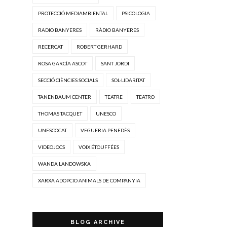
PROTECCIÓ MEDIAMBIENTAL
PSICOLOGIA
RADIO BANYERES
RÀDIO BANYERES
RECERCAT
ROBERT GERHARD
ROSA GARCÍA ASCOT
SANT JORDI
SECCIÓ CIÈNCIES SOCIALS
SOL·LIDARITAT
TANENBAUM CENTER
TEATRE
TEATRO
THOMAS TACQUET
UNESCO
UNESCOCAT
VEGUERIA PENEDÈS
VIDEOJOCS
VOIX ÉTOUFFÉES
WANDA LANDOWSKA
XARXA ADOPCIO ANIMALS DE COMPANYIA
BLOG ARCHIVE