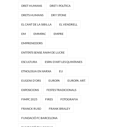
DRET HUMANS
DRET I POLÍTICA
DRETS HUMANS
DRY STONE
EL CANT DE LA SIBIL·LA
EL VENDRELL
EM
EMMPAC
EMPRE
EMPRENEDORS
ENTITATS SENSE ÀNIM DE LUCRE
ESCULTURA
ESPAI D'ART LES QUINTANES
ETNOLOGIA EN XARXA
EU
EUGENI D'ORS
EUROPA
EUROPA. ART.
EXPOSICIONS
FESTES TRADICIONALS
FIMPC 2025
FIRES
FOTOGRAFIA
FRANCK RUSO
FRANK BRALEY
FUNDACIÓ FC BARCELONA