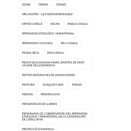
OCINE
ÒPERA
OPINIÓ
ORCHESTRE "·LES MÉTAMORPHOSES"
ORFEÓ CATALÀ
OSCAR
PABLO CASALS
PATRIMONI ETNOLÒGIC I IMMATERIAL
PATRIMONI CULTURAL
PAU CASALS
PEDRA SECA
PEN CATALÀ
PENYA BLAUGRANA MARC BARTRA DE SANT
JAUME DELS DOMENYS
PETITES BIOGRAFIES DE GRANS DONES
PINTURA
PLAQUES CAVA.
POESIA
PREMIS
PREMIS GOYA
PRESENTACIÓ DE LLIBRES
PROGRAMA DE L'OBSERVATORI DEL PATRIMONI
ETNOLÒGIC I IMMATERIAL DE LA GENERALITAT
DE CATALUNYA
PROTECCIÓ D'ANIMALS