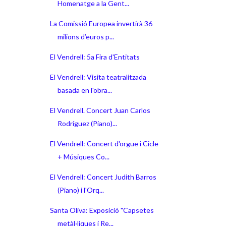
Homenatge a la Gent...
La Comissió Europea invertirà 36
milions d’euros p...
El Vendrell: 5a Fira d'Entitats
El Vendrell: Visita teatralitzada
basada en l'obra...
El Vendrell. Concert Juan Carlos
Rodríguez (Piano)...
El Vendrell: Concert d'orgue i Cicle
+ Músiques Co...
El Vendrell: Concert Judith Barros
(Piano) i l'Orq...
Santa Oliva: Exposició "Capsetes
metàl·liques i Re...