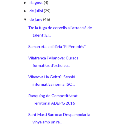
d’agost
(4)
►
de juliol
(29)
►
de juny
(46)
▼
'De la fuga de cervells a l'atracció de
talent':El...
Samarreta solidària "El Penedès"
Vilafranca i Vilanova: Cursos
formatius d'estiu su...
Vilanova i la Geltrú: Sessió
informativa norma ISO...
Ranquing de Competitivitat
Territorial ADEPG 2016
Sant Martí Sarroca: Despampolar la
vinya amb un ra...