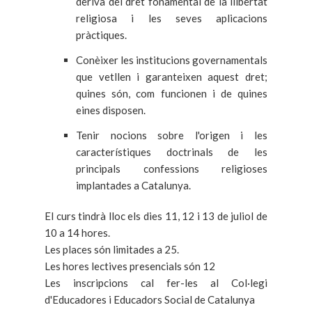
deriva del dret fonamental de la llibertat
religiosa i les seves aplicacions
pràctiques.
Conèixer les institucions governamentals
que vetllen i garanteixen aquest dret;
quines són, com funcionen i de quines
eines disposen.
Tenir nocions sobre l'origen i les
característiques doctrinals de les
principals confessions religioses
implantades a Catalunya.
El curs tindrà lloc els dies 11, 12 i 13 de juliol de
10 a 14 hores.
Les places són limitades a 25.
Les hores lectives presencials són 12
Les inscripcions cal fer-les al Col·legi
d'Educadores i Educadors Social de Catalunya