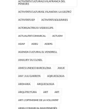
ACTIVITATS CULTURALS VILAFRANCA DEL
PENEDÈS
ACTIVITATS CULTURASL VILANOVA I LA GELTRÚ
ACTIVITATS IEP
ACTIVITATS SOLIDÀRIES
ACTORS/ACTRIUS I VIDEOCLIPS.
ACTUALITAT COMARCAL
ACTUEM
ADAP
ADEG
ADEPG
AGENDA CULTURAL EL VENDRELL
AMAURY DU CLOSEL
AMICS UNESCO BARCELONA
ANUE
ANY JULI GARRETA
AQRUEOLOGIA
ARDHARA
ARQUEOLOGIA
ARQUITECTURA
ART
ART.
ART. L'OPTIMISME DE LA VOLUNTAT
ARXIU COMARCAL BAIX PENEDÈS