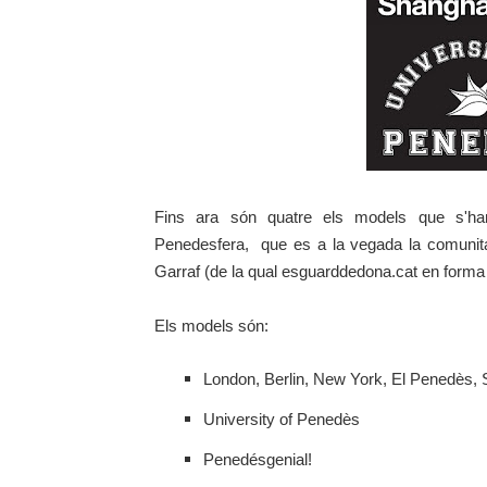
Fins ara són quatre els models que s'han 
Penedesfera, que es a la vegada la comunitat
Garraf (de la qual esguarddedona.cat en forma 
Els models són:
London, Berlin, New York, El Penedès,
University of Penedès
Penedésgenial!