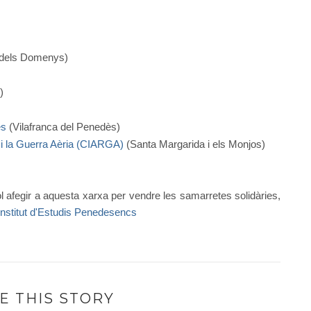
dels Domenys)
)
ès
(Vilafranca del Penedès)
a i la Guerra Aèria (CIARGA)
(Santa Margarida i els Monjos)
s vol afegir a aquesta xarxa per vendre les samarretes
solidàries,
'Institut d'Estudis Penedesencs
E THIS STORY