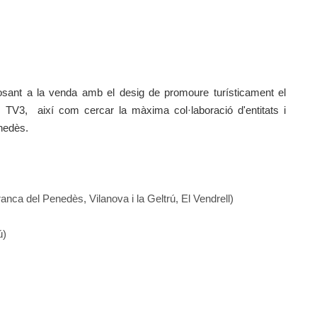
osant a la venda amb el desig de promoure turísticament el
TV3, així com cercar la màxima col·laboració d'entitats i
enedès.
ranca del Penedès, Vilanova i la Geltrú, El Vendrell)
ú)