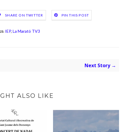
SHARE ON TWITTER
PIN THIS POST
IEP
,
La Marató TV3
S:
Next Story →
GHT ALSO LIKE