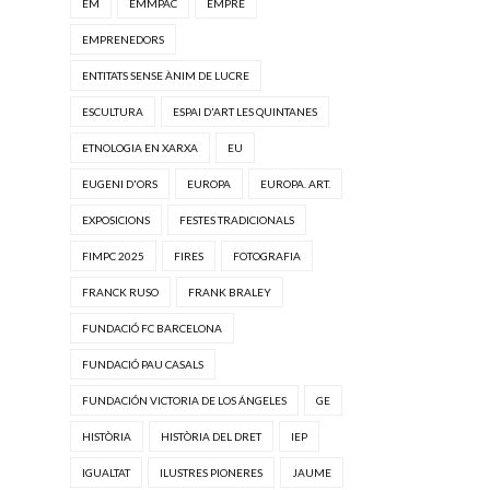
EM
EMMPAC
EMPRE
EMPRENEDORS
ENTITATS SENSE ÀNIM DE LUCRE
ESCULTURA
ESPAI D'ART LES QUINTANES
ETNOLOGIA EN XARXA
EU
EUGENI D'ORS
EUROPA
EUROPA. ART.
EXPOSICIONS
FESTES TRADICIONALS
FIMPC 2025
FIRES
FOTOGRAFIA
FRANCK RUSO
FRANK BRALEY
FUNDACIÓ FC BARCELONA
FUNDACIÓ PAU CASALS
FUNDACIÓN VICTORIA DE LOS ÁNGELES
GE
HISTÒRIA
HISTÒRIA DEL DRET
IEP
IGUALTAT
ILUSTRES PIONERES
JAUME