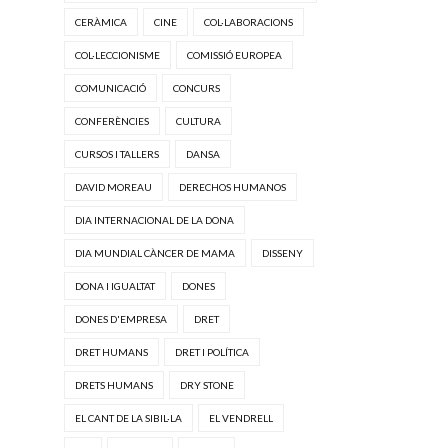
CERÀMICA
CINE
COL·LABORACIONS
COL·LECCIONISME
COMISSIÓ EUROPEA
COMUNICACIÓ
CONCURS
CONFERÈNCIES
CULTURA
CURSOS I TALLERS
DANSA
DAVID MOREAU
DERECHOS HUMANOS
DIA INTERNACIONAL DE LA DONA
DIA MUNDIAL CÀNCER DE MAMA
DISSENY
DONA I IGUALTAT
DONES
DONES D'EMPRESA
DRET
DRET HUMANS
DRET I POLÍTICA
DRETS HUMANS
DRY STONE
EL CANT DE LA SIBIL·LA
EL VENDRELL