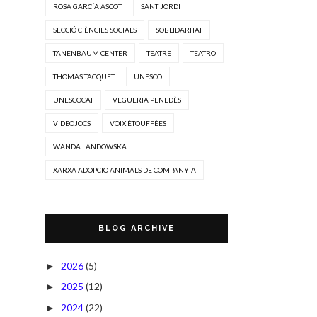
ROSA GARCÍA ASCOT
SANT JORDI
SECCIÓ CIÈNCIES SOCIALS
SOL·LIDARITAT
TANENBAUM CENTER
TEATRE
TEATRO
THOMAS TACQUET
UNESCO
UNESCOCAT
VEGUERIA PENEDÈS
VIDEOJOCS
VOIX ÉTOUFFÉES
WANDA LANDOWSKA
XARXA ADOPCIO ANIMALS DE COMPANYIA
BLOG ARCHIVE
2026
(5)
►
2025
(12)
►
2024
(22)
►