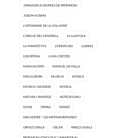
JORNADES EUROPEES DE PATRIMONI
JOSEPH KOSMA
L'OPTIMISME DE LA VOLUNTAT
L'ORGUE DEL VENDRELL
LA LLINYOLA
LA MARATÓ TV3
LITERATURA
LLIBRES
LOGOPÈDIA
LUKA COETZEE
MANUALITATS
MANUEL DE FALLA
MÉS EUROPA
MUSEUS
MÚSICA
MÚSICA I NAZISME
MÚSICA.
NATURA I PAISATGE
NOTÍCIES ONU
OCINE
ÒPERA
OPINIÓ
ORCHESTRE "·LES MÉTAMORPHOSES"
ORFEÓ CATALÀ
OSCAR
PABLO CASALS
PATRIMONI ETNOLÒGIC I IMMATERIAL