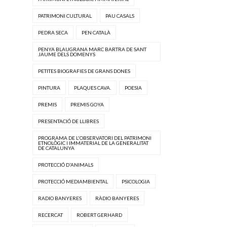
PATRIMONI CULTURAL
PAU CASALS
PEDRA SECA
PEN CATALÀ
PENYA BLAUGRANA MARC BARTRA DE SANT
JAUME DELS DOMENYS
PETITES BIOGRAFIES DE GRANS DONES
PINTURA
PLAQUES CAVA.
POESIA
PREMIS
PREMIS GOYA
PRESENTACIÓ DE LLIBRES
PROGRAMA DE L'OBSERVATORI DEL PATRIMONI
ETNOLÒGIC I IMMATERIAL DE LA GENERALITAT
DE CATALUNYA
PROTECCIÓ D'ANIMALS
PROTECCIÓ MEDIAMBIENTAL
PSICOLOGIA
RADIO BANYERES
RÀDIO BANYERES
RECERCAT
ROBERT GERHARD