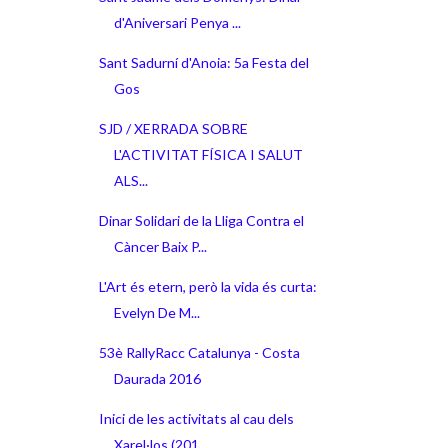
d'Aniversari Penya ...
Sant Sadurní d'Anoia: 5a Festa del
Gos
SJD / XERRADA SOBRE
L'ACTIVITAT FÍSICA I SALUT
ALS...
Dinar Solidari de la Lliga Contra el
Càncer Baix P...
L'Art és etern, però la vida és curta:
Evelyn De M...
53è RallyRacc Catalunya - Costa
Daurada 2016
Inici de les activitats al cau dels
Xarel·los (201...