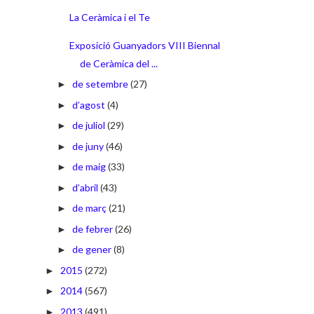
La Ceràmica i el Te
Exposició Guanyadors VIII Biennal
de Ceràmica del ...
de setembre
(27)
►
d’agost
(4)
►
de juliol
(29)
►
de juny
(46)
►
de maig
(33)
►
d’abril
(43)
►
de març
(21)
►
de febrer
(26)
►
de gener
(8)
►
2015
(272)
►
2014
(567)
►
2013
(491)
►