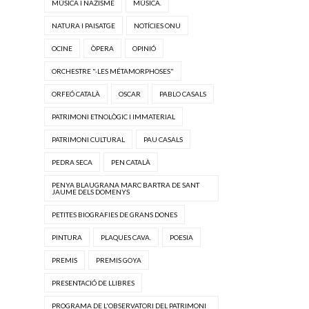
MÚSICA I NAZISME
MÚSICA.
NATURA I PAISATGE
NOTÍCIES ONU
OCINE
ÒPERA
OPINIÓ
ORCHESTRE "·LES MÉTAMORPHOSES"
ORFEÓ CATALÀ
OSCAR
PABLO CASALS
PATRIMONI ETNOLÒGIC I IMMATERIAL
PATRIMONI CULTURAL
PAU CASALS
PEDRA SECA
PEN CATALÀ
PENYA BLAUGRANA MARC BARTRA DE SANT
JAUME DELS DOMENYS
PETITES BIOGRAFIES DE GRANS DONES
PINTURA
PLAQUES CAVA.
POESIA
PREMIS
PREMIS GOYA
PRESENTACIÓ DE LLIBRES
PROGRAMA DE L'OBSERVATORI DEL PATRIMONI