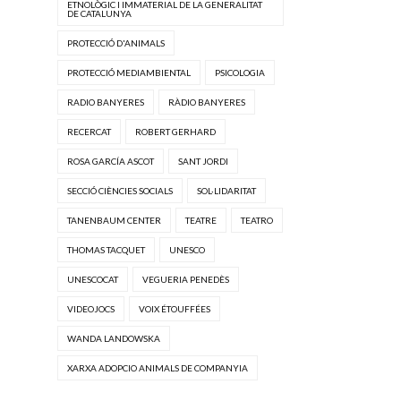
ETNOLÒGIC I IMMATERIAL DE LA GENERALITAT
DE CATALUNYA
PROTECCIÓ D'ANIMALS
PROTECCIÓ MEDIAMBIENTAL
PSICOLOGIA
RADIO BANYERES
RÀDIO BANYERES
RECERCAT
ROBERT GERHARD
ROSA GARCÍA ASCOT
SANT JORDI
SECCIÓ CIÈNCIES SOCIALS
SOL·LIDARITAT
TANENBAUM CENTER
TEATRE
TEATRO
THOMAS TACQUET
UNESCO
UNESCOCAT
VEGUERIA PENEDÈS
VIDEOJOCS
VOIX ÉTOUFFÉES
WANDA LANDOWSKA
XARXA ADOPCIO ANIMALS DE COMPANYIA