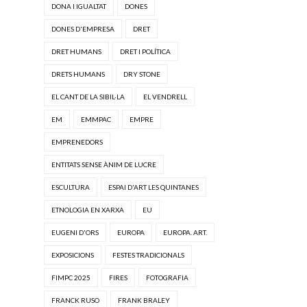
DONA I IGUALTAT
DONES
DONES D'EMPRESA
DRET
DRET HUMANS
DRET I POLÍTICA
DRETS HUMANS
DRY STONE
EL CANT DE LA SIBIL·LA
EL VENDRELL
EM
EMMPAC
EMPRE
EMPRENEDORS
ENTITATS SENSE ÀNIM DE LUCRE
ESCULTURA
ESPAI D'ART LES QUINTANES
ETNOLOGIA EN XARXA
EU
EUGENI D'ORS
EUROPA
EUROPA. ART.
EXPOSICIONS
FESTES TRADICIONALS
FIMPC 2025
FIRES
FOTOGRAFIA
FRANCK RUSO
FRANK BRALEY