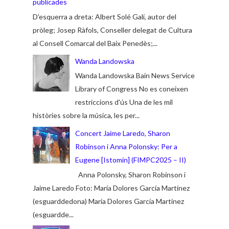
publicades
D'esquerra a dreta: Albert Solé Galí, autor del
pròleg; Josep Ràfols, Conseller delegat de Cultura
al Consell Comarcal del Baix Penedès;...
Wanda Landowska
Wanda Landowska Bain News Service
Library of Congress No es coneixen
restriccions d'ús Una de les mil
històries sobre la música, les per...
Concert Jaime Laredo, Sharon
Robinson i Anna Polonsky: Per a
Eugene [Istomin] (FIMPC2025 – II)
Anna Polonsky, Sharon Robinson i
Jaime Laredo Foto: María Dolores García Martínez
(esguarddedona) María Dolores García Martínez
(esguardde...