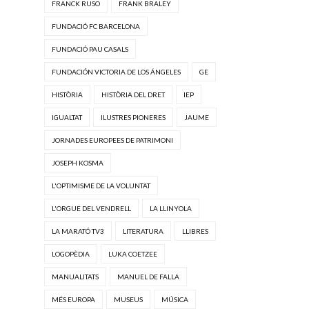
FRANCK RUSO
FRANK BRALEY
FUNDACIÓ FC BARCELONA
FUNDACIÓ PAU CASALS
FUNDACIÓN VICTORIA DE LOS ÁNGELES
GE
HISTÒRIA
HISTÒRIA DEL DRET
IEP
IGUALTAT
ILUSTRES PIONERES
JAUME
JORNADES EUROPEES DE PATRIMONI
JOSEPH KOSMA
L'OPTIMISME DE LA VOLUNTAT
L'ORGUE DEL VENDRELL
LA LLINYOLA
LA MARATÓ TV3
LITERATURA
LLIBRES
LOGOPÈDIA
LUKA COETZEE
MANUALITATS
MANUEL DE FALLA
MÉS EUROPA
MUSEUS
MÚSICA