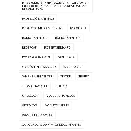
PROGRAMA DE L'OBSERVATORI DEL PATRIMONI
ETNOLÒGIC I IMMATERIAL DE LA GENERALITAT
DE CATALUNYA
PROTECCIÓ D'ANIMALS
PROTECCIÓ MEDIAMBIENTAL
PSICOLOGIA
RADIO BANYERES
RÀDIO BANYERES
RECERCAT
ROBERT GERHARD
ROSA GARCÍA ASCOT
SANT JORDI
SECCIÓ CIÈNCIES SOCIALS
SOL·LIDARITAT
TANENBAUM CENTER
TEATRE
TEATRO
THOMAS TACQUET
UNESCO
UNESCOCAT
VEGUERIA PENEDÈS
VIDEOJOCS
VOIX ÉTOUFFÉES
WANDA LANDOWSKA
XARXA ADOPCIO ANIMALS DE COMPANYIA