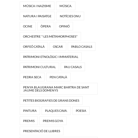
MÚSICA I NAZISME
MÚSICA.
NATURA I PAISATGE
NOTÍCIES ONU
OCINE
ÒPERA
OPINIÓ
ORCHESTRE "·LES MÉTAMORPHOSES"
ORFEÓ CATALÀ
OSCAR
PABLO CASALS
PATRIMONI ETNOLÒGIC I IMMATERIAL
PATRIMONI CULTURAL
PAU CASALS
PEDRA SECA
PEN CATALÀ
PENYA BLAUGRANA MARC BARTRA DE SANT
JAUME DELS DOMENYS
PETITES BIOGRAFIES DE GRANS DONES
PINTURA
PLAQUES CAVA.
POESIA
PREMIS
PREMIS GOYA
PRESENTACIÓ DE LLIBRES