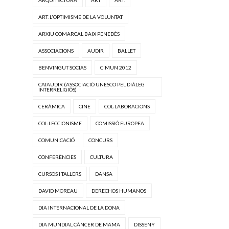
ARQUITECTURA
ART
ART.
ART. L'OPTIMISME DE LA VOLUNTAT
ARXIU COMARCAL BAIX PENEDÈS
ASSOCIACIONS
AUDIR
BALLET
BENVINGUT SOCIAS
C'MUN 2012
CATAUDIR (ASSOCIACIÓ UNESCO PEL DIÀLEG
INTERRELIGIÓS)
CERÀMICA
CINE
COL·LABORACIONS
COL·LECCIONISME
COMISSIÓ EUROPEA
COMUNICACIÓ
CONCURS
CONFERÈNCIES
CULTURA
CURSOS I TALLERS
DANSA
DAVID MOREAU
DERECHOS HUMANOS
DIA INTERNACIONAL DE LA DONA
DIA MUNDIAL CÀNCER DE MAMA
DISSENY