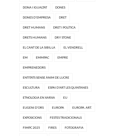
DONA I IGUALTAT
DONES
DONES D'EMPRESA
DRET
DRET HUMANS
DRET I POLÍTICA
DRETS HUMANS
DRY STONE
EL CANT DE LA SIBIL·LA
EL VENDRELL
EM
EMMPAC
EMPRE
EMPRENEDORS
ENTITATS SENSE ÀNIM DE LUCRE
ESCULTURA
ESPAI D'ART LES QUINTANES
ETNOLOGIA EN XARXA
EU
EUGENI D'ORS
EUROPA
EUROPA. ART.
EXPOSICIONS
FESTES TRADICIONALS
FIMPC 2025
FIRES
FOTOGRAFIA