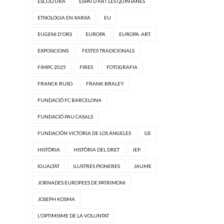
ESCULTURA
ESPAI D'ART LES QUINTANES
ETNOLOGIA EN XARXA
EU
EUGENI D'ORS
EUROPA
EUROPA. ART.
EXPOSICIONS
FESTES TRADICIONALS
FIMPC 2025
FIRES
FOTOGRAFIA
FRANCK RUSO
FRANK BRALEY
FUNDACIÓ FC BARCELONA
FUNDACIÓ PAU CASALS
FUNDACIÓN VICTORIA DE LOS ÁNGELES
GE
HISTÒRIA
HISTÒRIA DEL DRET
IEP
IGUALTAT
ILUSTRES PIONERES
JAUME
JORNADES EUROPEES DE PATRIMONI
JOSEPH KOSMA
L'OPTIMISME DE LA VOLUNTAT