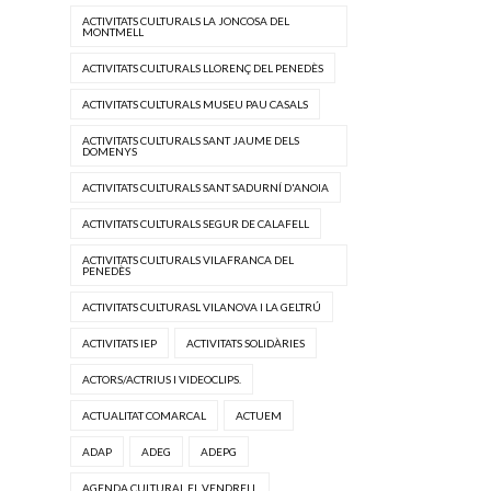
ACTIVITATS CULTURALS LA JONCOSA DEL
MONTMELL
ACTIVITATS CULTURALS LLORENÇ DEL PENEDÈS
ACTIVITATS CULTURALS MUSEU PAU CASALS
ACTIVITATS CULTURALS SANT JAUME DELS
DOMENYS
ACTIVITATS CULTURALS SANT SADURNÍ D'ANOIA
ACTIVITATS CULTURALS SEGUR DE CALAFELL
ACTIVITATS CULTURALS VILAFRANCA DEL
PENEDÈS
ACTIVITATS CULTURASL VILANOVA I LA GELTRÚ
ACTIVITATS IEP
ACTIVITATS SOLIDÀRIES
ACTORS/ACTRIUS I VIDEOCLIPS.
ACTUALITAT COMARCAL
ACTUEM
ADAP
ADEG
ADEPG
AGENDA CULTURAL EL VENDRELL