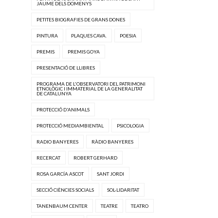
JAUME DELS DOMENYS
PETITES BIOGRAFIES DE GRANS DONES
PINTURA
PLAQUES CAVA.
POESIA
PREMIS
PREMIS GOYA
PRESENTACIÓ DE LLIBRES
PROGRAMA DE L'OBSERVATORI DEL PATRIMONI
ETNOLÒGIC I IMMATERIAL DE LA GENERALITAT
DE CATALUNYA
PROTECCIÓ D'ANIMALS
PROTECCIÓ MEDIAMBIENTAL
PSICOLOGIA
RADIO BANYERES
RÀDIO BANYERES
RECERCAT
ROBERT GERHARD
ROSA GARCÍA ASCOT
SANT JORDI
SECCIÓ CIÈNCIES SOCIALS
SOL·LIDARITAT
TANENBAUM CENTER
TEATRE
TEATRO