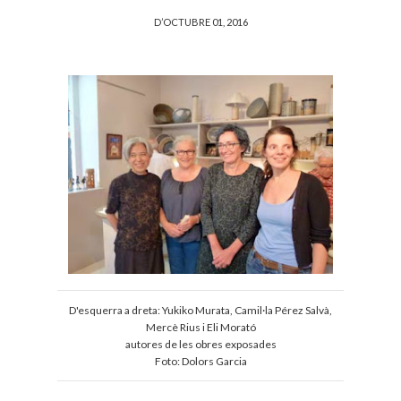
D’OCTUBRE 01, 2016
D'esquerra a dreta: Yukiko Murata, Camil·la Pérez Salvà,
Mercè Rius i Eli Morató
autores de les obres exposades
Foto: Dolors Garcia