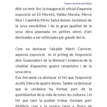
Enlace versión castellan
o
Ahir va tenir lloc la inauguració oficial d'aquesta
exposició on Eli Moretó, Yukiko Murata, Mercè
Rius i Camil•la Pérez Salvà deixen testimoni de
la seva sensibilitat i de la gran qualitat de la
seva obra plasmada en petites obres d'art
destinades a ser utilitzades per gaudir del te.
Com va destacar l'alcalde Martí Carnicer,
aquesta exposició és el pròleg de l'exposició
dels Guanyadors de la Biennal i evidencia de la
vitalitat d'aquestes quatre ceramistes i de la
seva obra.
Eva Serramià va destacar el fet que l'exposició
acullis l'obra de quatre dones. També va destacar
que la ceràmica ha format part de la
quotidianitat de la vida de totes les cultures, i el
fet que tant la podem trobar formant part
d'edificis com a la nostra taula a l'hora de