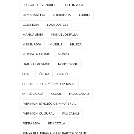
L'ORGUE DEL VENDRELL
LA LLINYOLA
LA MARATÓ TV3
LITERATURA
LLIBRES
LOGOPÈDIA
LUKA COETZEE
MANUALITATS
MANUEL DE FALLA
MÉS EUROPA
MUSEUS
MÚSICA
MÚSICA I NAZISME
MÚSICA.
NATURA I PAISATGE
NOTÍCIES ONU
OCINE
ÒPERA
OPINIÓ
ORCHESTRE "·LES MÉTAMORPHOSES"
ORFEÓ CATALÀ
OSCAR
PABLO CASALS
PATRIMONI ETNOLÒGIC I IMMATERIAL
PATRIMONI CULTURAL
PAU CASALS
PEDRA SECA
PEN CATALÀ
PENYA BLAUGRANA MARC BARTRA DE SANT