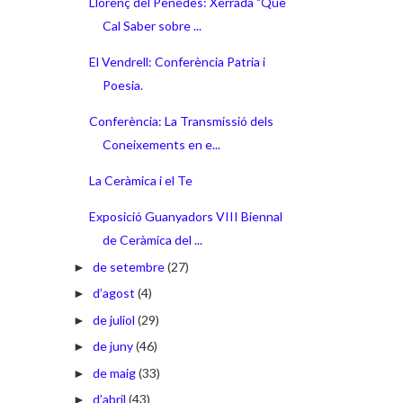
Llorenç del Penedès: Xerrada "Què
Cal Saber sobre ...
El Vendrell: Conferència Patria i
Poesia.
Conferència: La Transmissió dels
Coneixements en e...
La Ceràmica i el Te
Exposició Guanyadors VIII Biennal
de Ceràmica del ...
de setembre
(27)
►
d’agost
(4)
►
de juliol
(29)
►
de juny
(46)
►
de maig
(33)
►
d’abril
(43)
►