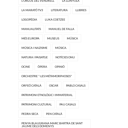
L'ORGUE DEL VENDRELL
LA LLINYOLA
LA MARATÓ TV3
LITERATURA
LLIBRES
LOGOPÈDIA
LUKA COETZEE
MANUALITATS
MANUEL DE FALLA
MÉS EUROPA
MUSEUS
MÚSICA
MÚSICA I NAZISME
MÚSICA.
NATURA I PAISATGE
NOTÍCIES ONU
OCINE
ÒPERA
OPINIÓ
ORCHESTRE "·LES MÉTAMORPHOSES"
ORFEÓ CATALÀ
OSCAR
PABLO CASALS
PATRIMONI ETNOLÒGIC I IMMATERIAL
PATRIMONI CULTURAL
PAU CASALS
PEDRA SECA
PEN CATALÀ
PENYA BLAUGRANA MARC BARTRA DE SANT
JAUME DELS DOMENYS