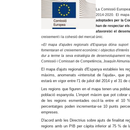
La Comissió Europea 
2014-2020. El mapa
adoptades per la Com
han de respectar els
afavoreixi el desen
creixement i la cohesió del mercat únic.
«El mapa d'ajudes regionals d'Espanya dóna suport a
fomentaran el creixement econòmic i objectius d'interè
dur a terme la seva estratègia de desenvolupament re
Comissió i Comissari de Competència, Joaquín Almunia
El mapa d'ajuts regionals d'Espanya estableix les reg
màxims, anomenats «intensitat de l'ajuda», que p
estarà en vigor entre l'1 de juliol del 2014 y el 31 d
Les regions que figuren en el mapa tenen una poblaci
població espanyola. L'import màxim que pot cobrar u
de les regions esmentades oscil·la entre el 10 
percentatges poden incrementar-se 10 punts percen
empreses.
D'acord amb les Directrius sobre ajuts de finalitat regi
regions amb un PIB per càpita inferior al 75 % de la