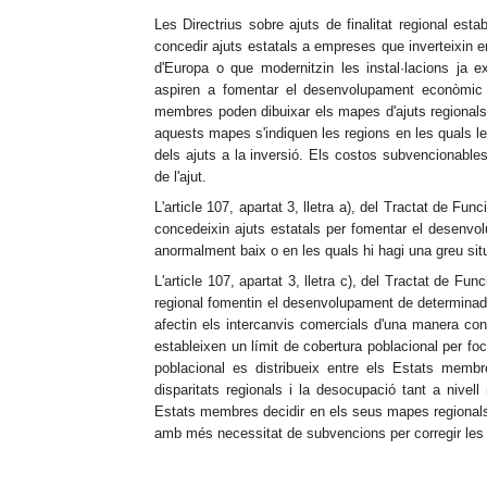
Les Directrius sobre ajuts de finalitat regional es
concedir ajuts estatals a empreses que inverteixin 
d'Europa o que modernitzin les instal·lacions ja exi
aspiren a fomentar el desenvolupament econòmic i
membres poden dibuixar els mapes d'ajuts regionals q
aquests mapes s'indiquen les regions en les quals les
dels ajuts a la inversió. Els costos subvencionables 
de l'ajut.
L'article 107, apartat 3, lletra a), del Tractat de
concedeixin ajuts estatals per fomentar el desenvol
anormalment baix o en les quals hi hagi una greu si
L'article 107, apartat 3, lletra c), del Tractat de F
regional fomentin el desenvolupament de determinad
afectin els intercanvis comercials d'una manera contr
estableixen un límit de cobertura poblacional per fo
poblacional es distribueix entre els Estats memb
disparitats regionals i la desocupació tant a nivel
Estats membres decidir en els seus mapes regionals 
amb més necessitat de subvencions per corregir les d