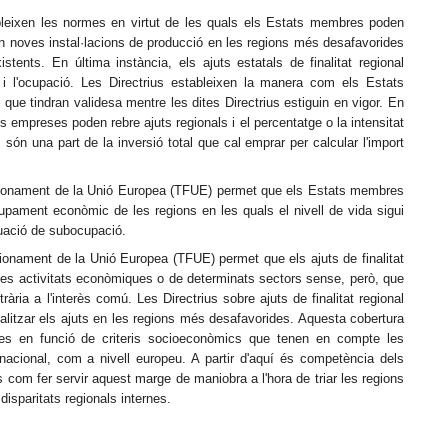
tableixen les normes en virtut de les quals els Estats membres poden
en noves instal·lacions de producció en les regions més desafavorides
stents. En última instància, els ajuts estatals de finalitat regional
 l'ocupació. Les Directrius estableixen la manera com els Estats
ue tindran validesa mentre les dites Directrius estiguin en vigor. En
 empreses poden rebre ajuts regionals i el percentatge o la intensitat
són una part de la inversió total que cal emprar per calcular l'import
 Funcionament de la Unió Europea (TFUE) permet que els Estats membres
upament econòmic de les regions en les quals el nivell de vida sigui
tuació de subocupació.
uncionament de la Unió Europea (TFUE) permet que els ajuts de finalitat
es activitats econòmiques o de determinats sectors sense, però, que
ària a l'interès comú. Les Directrius sobre ajuts de finalitat regional
calitzar els ajuts en les regions més desafavorides. Aquesta cobertura
res en funció de criteris socioeconòmics que tenen en compte les
l nacional, com a nivell europeu. A partir d'aquí és competència dels
com fer servir aquest marge de maniobra a l'hora de triar les regions
isparitats regionals internes.