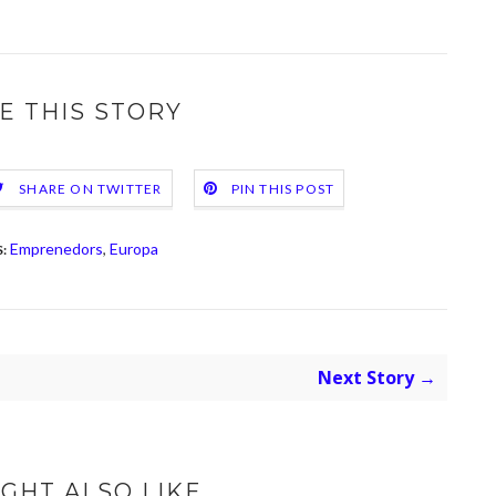
E THIS STORY
SHARE ON TWITTER
PIN THIS POST
Emprenedors
,
Europa
:
Next Story →
GHT ALSO LIKE