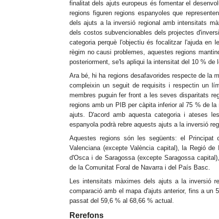
finalitat dels ajuts europeus és fomentar el desen
regions figuren regions espanyoles que representen
dels ajuts a la inversió regional amb intensitats m
dels costos subvencionables dels projectes d'invers
categoria perquè l'objectiu és focalitzar l'ajuda en 
règim no causi problemes, aquestes regions mantindra
posteriorment, se'ls apliqui la intensitat del 10 % d
Ara bé, hi ha regions desafavorides respecte de la 
compleixin un seguit de requisits i respectin un lí
membres puguin fer front a les seves disparitats 
regions amb un PIB per càpita inferior al 75 % de la m
ajuts. D'acord amb aquesta categoria i ateses le
espanyola podrà rebre aquests ajuts a la inversió re
Aquestes regions són les següents: el Principat d
Valenciana (excepte València capital), la Regió de
d'Osca i de Saragossa (excepte Saragossa capital),
de la Comunitat Foral de Navarra i del País Basc.
Les intensitats màximes dels ajuts a la inversió 
comparació amb el mapa d'ajuts anterior, fins a un 5 
passat del 59,6 % al 68,66 % actual.
Rerefons