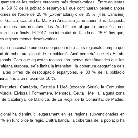
volupament de les regions europees més desafavorides. Entre aquestes
 el 6,9 % de la població espanyola i que continuaran beneficiant-se
àximes de l'ordre del 25 % (Extremadura) o del 35 % (Illes Canàries)
ió.
Galícia, Castella-La Manxa i Andalusia ja no cauen dins d'aquesta
les regions més desafavorides. Ara bé, per tal que la transició al nou
n fins a finals del 2017 una intensitat de l'ajuda del 15 % fins que,
e les regions menys desafavorides.
mitjana nacional o europea que poden rebre ajuts regionals sempre que
mit de cobertura global de la població. Això permetrà que els Estats
regionals. Com que aquestes regions són menys desafavorides que les
itjana europea, se'ls limita la intensitat i la cobertura geogràfica dels
s altes xifres de desocupació espanyoles, el 33 % de la població
gional fins a un màxim del 10 %.
'Astúries, Cantàbria, Castella i Lleó (excepte Sòria), la Comunitat
 Múrcia, Eivissa i Formentera, Menorca, Ceuta i Melilla, alguna zona
 de Catalunya, de Mallorca, de La Rioja, de la Comunitat de Madrid,
regional ha disminuït lleugerament en les regions subvencionades en
% en funció de la regió. D'altra banda, la cobertura de la població ha