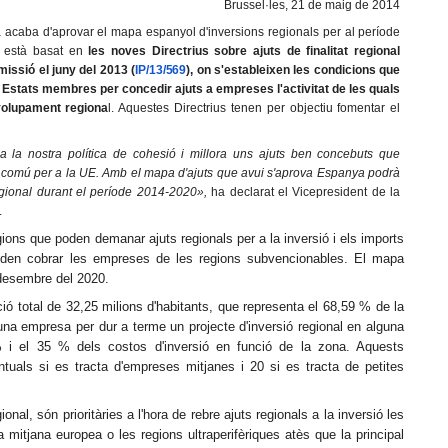
Brussel·les, 21 de maig de 2014
acaba d'aprovar el mapa espanyol d'inversions regionals per al període
 està basat en
les noves Directrius sobre ajuts de finalitat regional
issió el juny del 2013 (
IP/13/569
), on s'estableixen les condicions que
 Estats membres per concedir ajuts a empreses l'activitat de les quals
volupament regiona
l. Aquestes Directrius tenen per objectiu fomentar el
 la nostra política de cohesió i millora uns ajuts ben concebuts que
s comú per a la UE. Amb el mapa d'ajuts que avui s'aprova Espanya podrà
gional durant el període 2014-2020»,
ha declarat el Vicepresident de la
.
ions que poden demanar ajuts regionals per a la inversió i els imports
oden cobrar les empreses de les regions subvencionables. El mapa
e desembre del 2020.
ó total de 32,25 milions d'habitants, que representa el 68,59 % de la
na empresa per dur a terme un projecte d'inversió regional en alguna
% i el 35 % dels costos d'inversió en funció de la zona. Aquests
tuals si es tracta d'empreses mitjanes i 20 si es tracta de petites
onal, són prioritàries a l'hora de rebre ajuts regionals a la inversió les
 mitjana europea o les regions ultraperifèriques atès que la principal