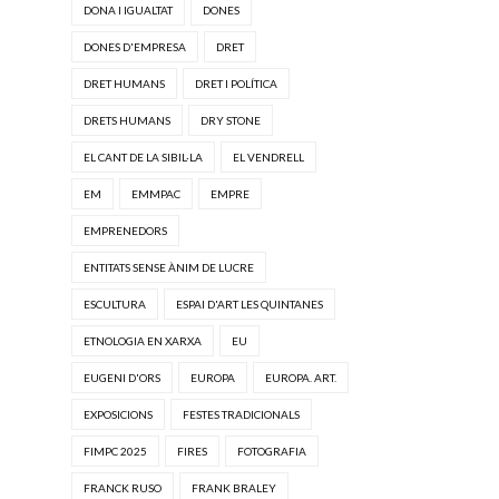
DONA I IGUALTAT
DONES
DONES D'EMPRESA
DRET
DRET HUMANS
DRET I POLÍTICA
DRETS HUMANS
DRY STONE
EL CANT DE LA SIBIL·LA
EL VENDRELL
EM
EMMPAC
EMPRE
EMPRENEDORS
ENTITATS SENSE ÀNIM DE LUCRE
ESCULTURA
ESPAI D'ART LES QUINTANES
ETNOLOGIA EN XARXA
EU
EUGENI D'ORS
EUROPA
EUROPA. ART.
EXPOSICIONS
FESTES TRADICIONALS
FIMPC 2025
FIRES
FOTOGRAFIA
FRANCK RUSO
FRANK BRALEY