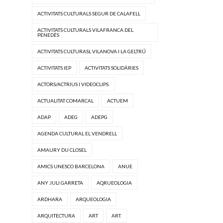
ACTIVITATS CULTURALS SEGUR DE CALAFELL
ACTIVITATS CULTURALS VILAFRANCA DEL
PENEDÈS
ACTIVITATS CULTURASL VILANOVA I LA GELTRÚ
ACTIVITATS IEP
ACTIVITATS SOLIDÀRIES
ACTORS/ACTRIUS I VIDEOCLIPS.
ACTUALITAT COMARCAL
ACTUEM
ADAP
ADEG
ADEPG
AGENDA CULTURAL EL VENDRELL
AMAURY DU CLOSEL
AMICS UNESCO BARCELONA
ANUE
ANY JULI GARRETA
AQRUEOLOGIA
ARDHARA
ARQUEOLOGIA
ARQUITECTURA
ART
ART.