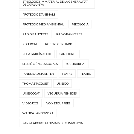
ETNOLÒGIC I IMMATERIAL DE LA GENERALITAT
DE CATALUNYA
PROTECCIÓ D'ANIMALS
PROTECCIÓ MEDIAMBIENTAL
PSICOLOGIA
RADIO BANYERES
RÀDIO BANYERES
RECERCAT
ROBERT GERHARD
ROSA GARCÍA ASCOT
SANT JORDI
SECCIÓ CIÈNCIES SOCIALS
SOL·LIDARITAT
TANENBAUM CENTER
TEATRE
TEATRO
THOMAS TACQUET
UNESCO
UNESCOCAT
VEGUERIA PENEDÈS
VIDEOJOCS
VOIX ÉTOUFFÉES
WANDA LANDOWSKA
XARXA ADOPCIO ANIMALS DE COMPANYIA