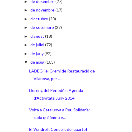
de desembre
(27)
►
de novembre
(17)
►
d’octubre
(20)
►
de setembre
(27)
►
d’agost
(18)
►
de juliol
(72)
►
de juny
(92)
►
de maig
(103)
▼
L'ADEG i el Gremi de Restauració de
Vilanova, per ...
Llorenç del Penedès: Agenda
d'Activitats Juny 2014
Volta a Catalunya a Peu Solidaria:
cada quilòmetre...
El Vendrell: Concert del quartet