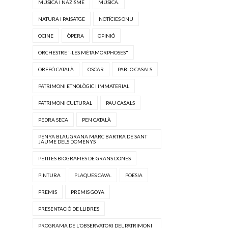
MÚSICA I NAZISME
MÚSICA.
NATURA I PAISATGE
NOTÍCIES ONU
OCINE
ÒPERA
OPINIÓ
ORCHESTRE "·LES MÉTAMORPHOSES"
ORFEÓ CATALÀ
OSCAR
PABLO CASALS
PATRIMONI ETNOLÒGIC I IMMATERIAL
PATRIMONI CULTURAL
PAU CASALS
PEDRA SECA
PEN CATALÀ
PENYA BLAUGRANA MARC BARTRA DE SANT
JAUME DELS DOMENYS
PETITES BIOGRAFIES DE GRANS DONES
PINTURA
PLAQUES CAVA.
POESIA
PREMIS
PREMIS GOYA
PRESENTACIÓ DE LLIBRES
PROGRAMA DE L'OBSERVATORI DEL PATRIMONI