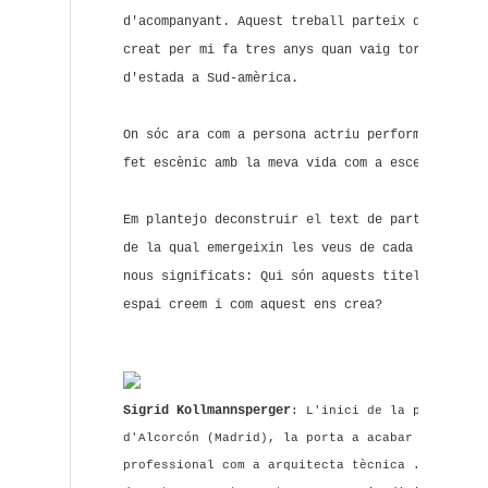
d'acompanyant. Aquest treball parteix d'un mate
creat per mi fa tres anys quan vaig tornar a Es
d'estada a Sud-amèrica.
On sóc ara com a persona actriu performer? De q
fet escènic amb la meva vida com a escena?
Em plantejo deconstruir el text de partida per 
de la qual emergeixin les veus de cada cos reco
nous significats: Qui són aquests titelles? Qui
espai creem i com aquest ens crea?
Sigrid Kollmannsperger
: L'inici de la pràctica 
d'Alcorcón (Madrid), la porta a acabar sobtadam
professional com a arquitecta tècnica . D'aquí 