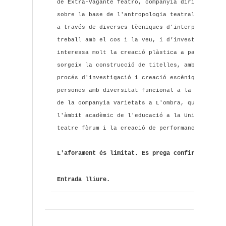
de Extra-Vagante Teatro, companyia dirigida per
sobre la base de l'antropologia teatral. Contin
a través de diverses tècniques d'interpretació 
treball amb el cos i la veu, i d’investigació s
interessa molt la creació plàstica a partir de 
sorgeix la construcció de titelles, amb ells en
procés d'investigació i creació escèniques. Tam
persones amb diversitat funcional a la Fundació
de la companyia Varietats a L'ombra, que realit
l'àmbit acadèmic de l'educació a la Universitat
teatre fòrum i la creació de performances.
L'aforament és limitat. Es prega confirmació a
Entrada lliure.