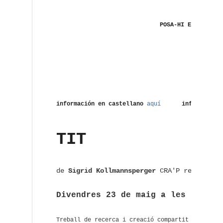
POSA-HI ELS PEUS
información en castellano
aquí
information i
TIT
de
Sigrid Kollmannsperger
CRA'P resident 
Divendres 23 de maig a les 19h
a
C
Treball de recerca i creació compartit amb Esth