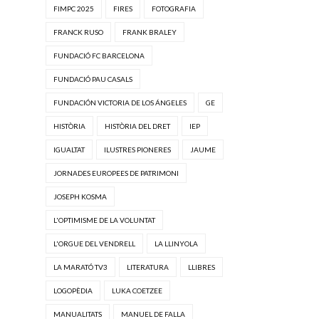
FIMPC 2025
FIRES
FOTOGRAFIA
FRANCK RUSO
FRANK BRALEY
FUNDACIÓ FC BARCELONA
FUNDACIÓ PAU CASALS
FUNDACIÓN VICTORIA DE LOS ÁNGELES
GE
HISTÒRIA
HISTÒRIA DEL DRET
IEP
IGUALTAT
ILUSTRES PIONERES
JAUME
JORNADES EUROPEES DE PATRIMONI
JOSEPH KOSMA
L'OPTIMISME DE LA VOLUNTAT
L'ORGUE DEL VENDRELL
LA LLINYOLA
LA MARATÓ TV3
LITERATURA
LLIBRES
LOGOPÈDIA
LUKA COETZEE
MANUALITATS
MANUEL DE FALLA