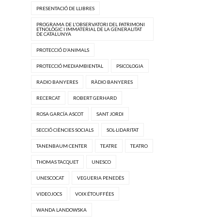
PRESENTACIÓ DE LLIBRES
PROGRAMA DE L'OBSERVATORI DEL PATRIMONI
ETNOLÒGIC I IMMATERIAL DE LA GENERALITAT
DE CATALUNYA
PROTECCIÓ D'ANIMALS
PROTECCIÓ MEDIAMBIENTAL
PSICOLOGIA
RADIO BANYERES
RÀDIO BANYERES
RECERCAT
ROBERT GERHARD
ROSA GARCÍA ASCOT
SANT JORDI
SECCIÓ CIÈNCIES SOCIALS
SOL·LIDARITAT
TANENBAUM CENTER
TEATRE
TEATRO
THOMAS TACQUET
UNESCO
UNESCOCAT
VEGUERIA PENEDÈS
VIDEOJOCS
VOIX ÉTOUFFÉES
WANDA LANDOWSKA