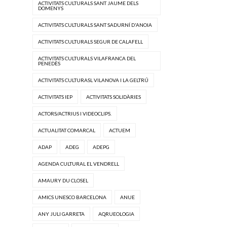
ACTIVITATS CULTURALS SANT JAUME DELS
DOMENYS
ACTIVITATS CULTURALS SANT SADURNÍ D'ANOIA
ACTIVITATS CULTURALS SEGUR DE CALAFELL
ACTIVITATS CULTURALS VILAFRANCA DEL
PENEDÈS
ACTIVITATS CULTURASL VILANOVA I LA GELTRÚ
ACTIVITATS IEP
ACTIVITATS SOLIDÀRIES
ACTORS/ACTRIUS I VIDEOCLIPS.
ACTUALITAT COMARCAL
ACTUEM
ADAP
ADEG
ADEPG
AGENDA CULTURAL EL VENDRELL
AMAURY DU CLOSEL
AMICS UNESCO BARCELONA
ANUE
ANY JULI GARRETA
AQRUEOLOGIA