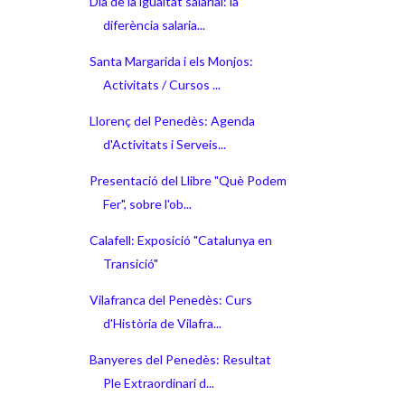
Dia de la igualtat salarial: la
diferència salaria...
Santa Margarida i els Monjos:
Activitats / Cursos ...
Llorenç del Penedès: Agenda
d'Activitats i Serveis...
Presentació del Llibre "Què Podem
Fer", sobre l'ob...
Calafell: Exposició "Catalunya en
Transició"
Vilafranca del Penedès: Curs
d'Història de Vilafra...
Banyeres del Penedès: Resultat
Ple Extraordinari d...