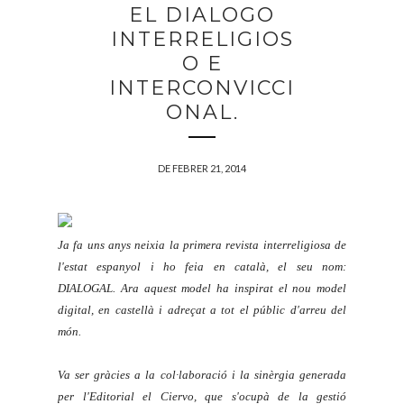
EL DIALOGO
INTERRELIGIOS
O E
INTERCONVICCI
ONAL.
DE FEBRER 21, 2014
Ja fa uns anys neixia la primera revista interreligiosa de
l'estat espanyol i ho feia en català, el seu nom:
DIALOGAL. Ara aquest model ha inspirat el nou model
digital, en castellà i adreçat a tot el públic d'arreu del
món.
Va ser gràcies a la col·laboració i la sinèrgia generada
per l'Editorial el Ciervo, que s'ocupà de la gestió