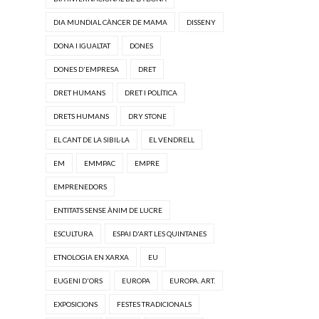
DIA MUNDIAL CÀNCER DE MAMA
DISSENY
DONA I IGUALTAT
DONES
DONES D'EMPRESA
DRET
DRET HUMANS
DRET I POLÍTICA
DRETS HUMANS
DRY STONE
EL CANT DE LA SIBIL·LA
EL VENDRELL
EM
EMMPAC
EMPRE
EMPRENEDORS
ENTITATS SENSE ÀNIM DE LUCRE
ESCULTURA
ESPAI D'ART LES QUINTANES
ETNOLOGIA EN XARXA
EU
EUGENI D'ORS
EUROPA
EUROPA. ART.
EXPOSICIONS
FESTES TRADICIONALS