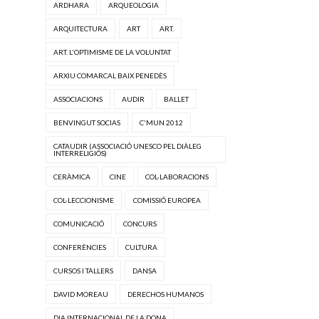
ARDHARA
ARQUEOLOGIA
ARQUITECTURA
ART
ART.
ART. L'OPTIMISME DE LA VOLUNTAT
ARXIU COMARCAL BAIX PENEDÈS
ASSOCIACIONS
AUDIR
BALLET
BENVINGUT SOCIAS
C'MUN 2012
CATAUDIR (ASSOCIACIÓ UNESCO PEL DIÀLEG
INTERRELIGIÓS)
CERÀMICA
CINE
COL·LABORACIONS
COL·LECCIONISME
COMISSIÓ EUROPEA
COMUNICACIÓ
CONCURS
CONFERÈNCIES
CULTURA
CURSOS I TALLERS
DANSA
DAVID MOREAU
DERECHOS HUMANOS
DIA INTERNACIONAL DE LA DONA