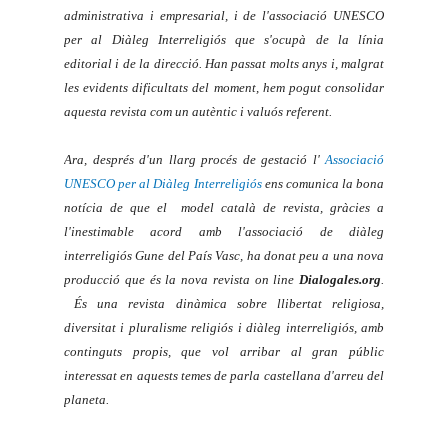
administrativa i empresarial, i de l'associació UNESCO
per al Diàleg Interreligiós que s'ocupà de la línia
editorial i de la direcció. Han passat molts anys i, malgrat
les evidents dificultats del moment, hem pogut consolidar
aquesta revista com un autèntic i valuós referent.
Ara, després d'un llarg procés de gestació l'
Associació
UNESCO per al Diàleg Interreligiós
ens comunica la bona
notícia de que el model català de revista, gràcies a
l'inestimable acord amb l'associació de diàleg
interreligiós Gune del País Vasc, ha donat peu a una nova
producció que és la nova revista
on line
Dialogales.org
.
És una revista dinàmica sobre llibertat religiosa,
diversitat i pluralisme religiós i diàleg interreligiós, amb
continguts propis, que vol arribar al gran públic
interessat en aquests temes de parla castellana d'arreu del
planeta.