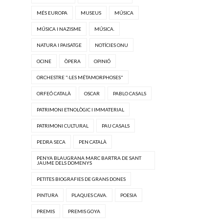
MÉS EUROPA
MUSEUS
MÚSICA
MÚSICA I NAZISME
MÚSICA.
NATURA I PAISATGE
NOTÍCIES ONU
OCINE
ÒPERA
OPINIÓ
ORCHESTRE "·LES MÉTAMORPHOSES"
ORFEÓ CATALÀ
OSCAR
PABLO CASALS
PATRIMONI ETNOLÒGIC I IMMATERIAL
PATRIMONI CULTURAL
PAU CASALS
PEDRA SECA
PEN CATALÀ
PENYA BLAUGRANA MARC BARTRA DE SANT
JAUME DELS DOMENYS
PETITES BIOGRAFIES DE GRANS DONES
PINTURA
PLAQUES CAVA.
POESIA
PREMIS
PREMIS GOYA