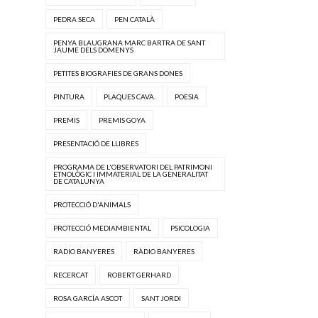
PEDRA SECA
PEN CATALÀ
PENYA BLAUGRANA MARC BARTRA DE SANT
JAUME DELS DOMENYS
PETITES BIOGRAFIES DE GRANS DONES
PINTURA
PLAQUES CAVA.
POESIA
PREMIS
PREMIS GOYA
PRESENTACIÓ DE LLIBRES
PROGRAMA DE L'OBSERVATORI DEL PATRIMONI
ETNOLÒGIC I IMMATERIAL DE LA GENERALITAT
DE CATALUNYA
PROTECCIÓ D'ANIMALS
PROTECCIÓ MEDIAMBIENTAL
PSICOLOGIA
RADIO BANYERES
RÀDIO BANYERES
RECERCAT
ROBERT GERHARD
ROSA GARCÍA ASCOT
SANT JORDI