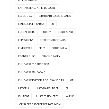
ENTITATS SENSE ÀNIM DE LUCRE
ESCULTURA
ESPAI D'ART LES QUINTANES
ETNOLOGIA EN XARXA
EU
EUGENI D'ORS
EUROPA
EUROPA. ART.
EXPOSICIONS
FESTES TRADICIONALS
FIMPC 2025
FIRES
FOTOGRAFIA
FRANCK RUSO
FRANK BRALEY
FUNDACIÓ FC BARCELONA
FUNDACIÓ PAU CASALS
FUNDACIÓN VICTORIA DE LOS ÁNGELES
GE
HISTÒRIA
HISTÒRIA DEL DRET
IEP
IGUALTAT
ILUSTRES PIONERES
JAUME
JORNADES EUROPEES DE PATRIMONI