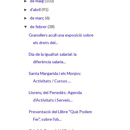
de maig
(103)
►
d’abril
(91)
►
de març
(6)
►
de febrer
(38)
▼
Granollers acull una exposició sobre
els drets del...
Dia de la igualtat salarial: la
diferència salaria...
Santa Margarida i els Monjos:
Activitats / Cursos ...
Llorenç del Penedès: Agenda
d'Activitats i Serveis...
Presentació del Llibre "Què Podem
Fer", sobre l'ob...