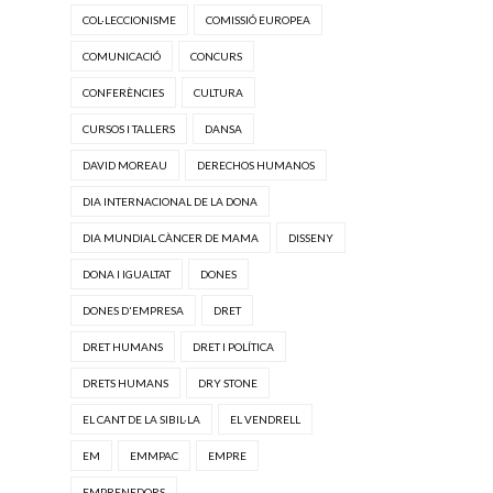
COL·LECCIONISME
COMISSIÓ EUROPEA
COMUNICACIÓ
CONCURS
CONFERÈNCIES
CULTURA
CURSOS I TALLERS
DANSA
DAVID MOREAU
DERECHOS HUMANOS
DIA INTERNACIONAL DE LA DONA
DIA MUNDIAL CÀNCER DE MAMA
DISSENY
DONA I IGUALTAT
DONES
DONES D'EMPRESA
DRET
DRET HUMANS
DRET I POLÍTICA
DRETS HUMANS
DRY STONE
EL CANT DE LA SIBIL·LA
EL VENDRELL
EM
EMMPAC
EMPRE
EMPRENEDORS