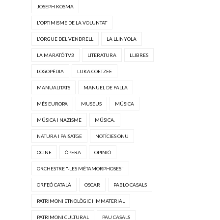
JOSEPH KOSMA
L'OPTIMISME DE LA VOLUNTAT
L'ORGUE DEL VENDRELL
LA LLINYOLA
LA MARATÓ TV3
LITERATURA
LLIBRES
LOGOPÈDIA
LUKA COETZEE
MANUALITATS
MANUEL DE FALLA
MÉS EUROPA
MUSEUS
MÚSICA
MÚSICA I NAZISME
MÚSICA.
NATURA I PAISATGE
NOTÍCIES ONU
OCINE
ÒPERA
OPINIÓ
ORCHESTRE "·LES MÉTAMORPHOSES"
ORFEÓ CATALÀ
OSCAR
PABLO CASALS
PATRIMONI ETNOLÒGIC I IMMATERIAL
PATRIMONI CULTURAL
PAU CASALS