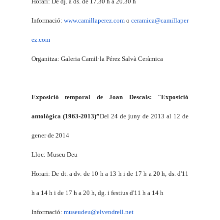
Horari: De dj. a ds. de 17.30 h a 20.30 h
Informació:
www.camillaperez.com
o
ceramica@camillaper
ez.com
Organitza: Galeria Camil·
la Pérez Salvà Ceràmica
Exposició temporal de
Joan Descals
: "Exposició
antològica (1963-2013)”
Del 24 de juny de 2013 al 12 de
gener de 2014
Lloc: Museu Deu
Horari: De dt. a dv. de 10 h a 13 h i de 17 h a 20 h, ds. d'11
h a 14 h i de 17 h a 20 h, dg. i festius d'11 h a 14 h
Informació:
museudeu@elvendrell.net