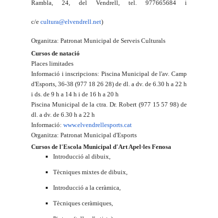
Rambla, 24, del Vendrell, tel. 977665684 i
c/e
cultura@elvendrell.net
)
Organitza: Patronat Municipal de Serveis Culturals
Cursos de natació
Places limitades
Informació i inscripcions: Piscina Municipal de l'av. Camp
d'Esports, 36-38 (977 18 26 28) de dl. a dv. de 6.30 h a 22 h
i ds. de 9 h a 14 h i de 16 h a 20 h
Piscina Municipal de
la ctra. Dr. Robert
(977 15 57 98) de
dl. a dv. de 6.30 h a 22 h
Informació:
www.elvendrellesports.cat
Organitza: Patronat Municipal d'Esports
Cursos de l'Escola Municipal d'Art Apel·les Fenosa
Introducció al dibuix,
Tècniques mixtes de dibuix,
Introducció a la ceràmica,
Tècniques ceràmiques,