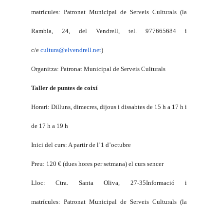
matrícules:
Patronat Municipal de Serveis Culturals (la
Rambla, 24, del Vendrell, tel. 977665684 i
c/e
cultura@elvendrell.net
)
Organitza: Patronat Municipal de Serveis Culturals
Taller de puntes de coixí
Horari: Dilluns, dimecres, dijous i dissabtes de 15 h a 17 h i
de 17 h a 19 h
Inici del curs: A partir de l’1 d’octubre
Preu: 120 € (dues hores per setmana) el curs sencer
Lloc: Ctra. Santa Oliva, 27-35
Informació i
matrícules:
Patronat Municipal de Serveis Culturals (la