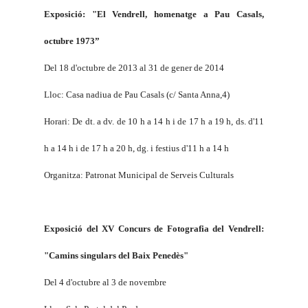
Exposició: "
El Vendrell
, homenatge a Pau Casals,
octubre
1973”
Del 18 d'octubre de 2013 al 31 de gener de 2014
Lloc: Casa nadiua de Pau Casals (c/ Santa Anna,4)
Horari: De dt. a dv. de 10 h a 14 h i de 17 h a 19 h, ds. d'11
h a 14 h i de 17 h a 20 h, dg. i festius d'11 h a 14 h
Organitza: Patronat Municipal de Serveis Culturals
Exposició del XV Concurs de Fotografia del Vendrell:
"Camins singulars del Baix Penedès"
Del 4 d'octubre al 3 de novembre