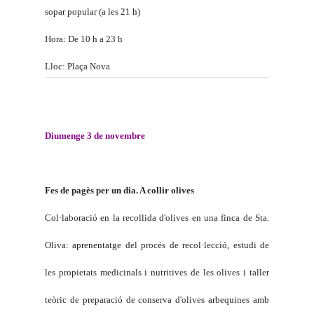
sopar popular (a les 21 h)
Hora: De 10 h a 23 h
Lloc: Plaça Nova
Diumenge 3 de novembre
Fes de pagès per un dia. A collir olives
Col·laboració en la recollida d'olives en una finca de Sta.
Oliva: aprenentatge del procés de recol·lecció, estudi de
les propietats medicinals i nutritives de les olives i taller
teòric de preparació de conserva d'olives arbequines amb