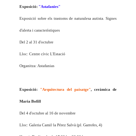
Exposició:
"Astafanies"
Exposició sobre els trastorns de naturalesa autista. Signes
d'alerta i característiques
Del 2 al 31 d'octubre
Lloc: Centre cívic L'Estació
Organitza: Astafanias
Exposició:
"Arquitectura del paisatge"
, ceràmica de
Maria Bofill
Del 4 d'octubre al 16 de novembre
Lloc: Galeria Camil·
la Pérez Salvà
(pl. Garrofes, 4)