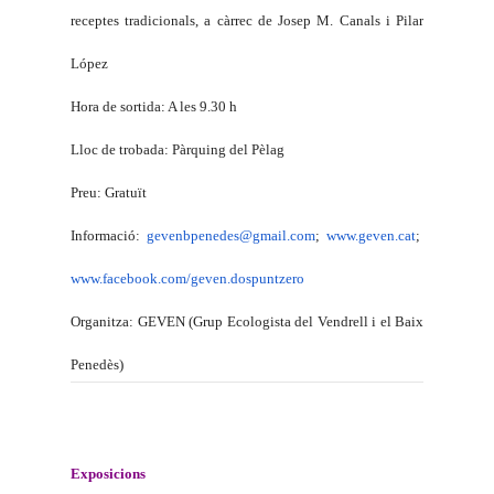
receptes tradicionals, a càrrec de Josep M. Canals i Pilar
López
Hora de sortida: A les 9.30 h
Lloc de trobada: Pàrquing del Pèlag
Preu: Gratuït
Informació:
gevenbpenedes@gmail.com
;
www.geven.cat
;
www.facebook.com/geven.
dospuntzero
Organitza: GEVEN (Grup Ecologista del Vendrell i
el Baix
Penedès
)
Exposicions