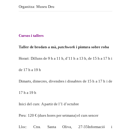
Organitza: Museu Deu
Cursos i tallers
Taller de brodats a mà
, patchwork
i pintura sobre roba
Horari: Dilluns de 9 h a 11 h, d’11 h a 13 h, de 15 h a 17 h i
de 17 h a 19 h
Dimarts, dimecres, divendres i dissabtes de 15 h a 17 h i de
17 h a 19 h
Inici del curs: A partir de l’1 d’octubre
Preu: 120 € (dues hores per setmana) el curs sencer
Lloc: Ctra. Santa Oliva, 27-35
Informació i