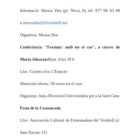
Informació: Museu Deu (pl. Nova, 6), tel. 977 66 63 08
o
museudeu@elvendrell.net
Organitza: Museu Deu
Conferència: "Fortuny: amb tot el cor", a càrrec de
Maria Adzarias
Hora: A les 18 h
Lloc: Centre cívic L'Estació
Matricula oberta: 38 euros tot el curs
Organitza: Aula d'Extensió Universitària per a
la Gent Gran
Festa de
la Castanyada
Lloc
: Asociación Cultural de Extremadura del Vendrell (c/
Sant Xavier, 31)