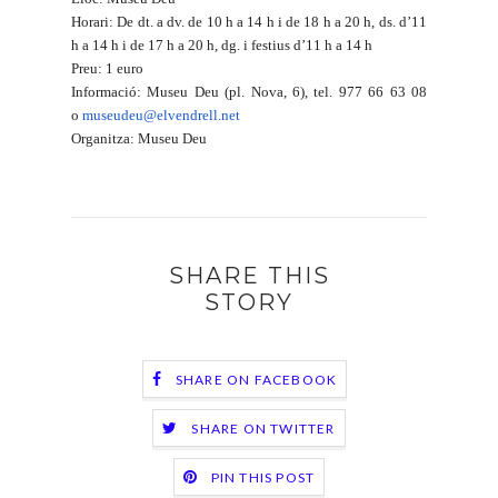
Horari: De dt. a dv. de 10 h a 14 h i de 18 h a 20 h, ds. d’11
h a 14 h i de 17 h a 20 h, dg. i festius d’11 h a 14 h
Preu: 1 euro
Informació: Museu Deu (pl. Nova, 6), tel. 977 66 63 08
o
museudeu@elvendrell.net
Organitza: Museu Deu
SHARE THIS
STORY
SHARE ON FACEBOOK
SHARE ON TWITTER
PIN THIS POST