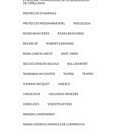
DE CATALUNYA
PROTECCIÓ D'ANIMALS
PROTECCIÓ MEDIAMBIENTAL
PSICOLOGIA
RADIO BANYERES
RÀDIO BANYERES
RECERCAT
ROBERT GERHARD
ROSA GARCÍA ASCOT
SANT JORDI
SECCIÓ CIÈNCIES SOCIALS
SOL·LIDARITAT
TANENBAUM CENTER
TEATRE
TEATRO
THOMAS TACQUET
UNESCO
UNESCOCAT
VEGUERIA PENEDÈS
VIDEOJOCS
VOIX ÉTOUFFÉES
WANDA LANDOWSKA
XARXA ADOPCIO ANIMALS DE COMPANYIA