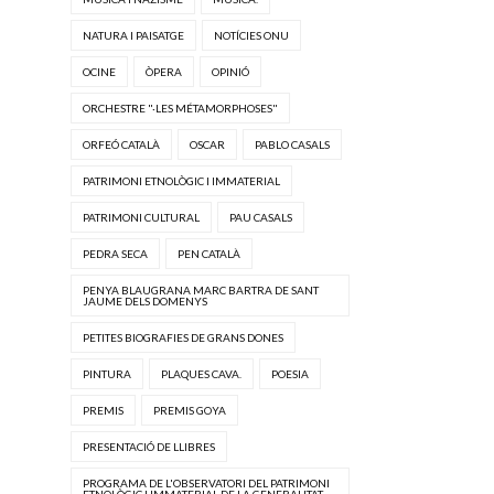
NATURA I PAISATGE
NOTÍCIES ONU
OCINE
ÒPERA
OPINIÓ
ORCHESTRE "·LES MÉTAMORPHOSES"
ORFEÓ CATALÀ
OSCAR
PABLO CASALS
PATRIMONI ETNOLÒGIC I IMMATERIAL
PATRIMONI CULTURAL
PAU CASALS
PEDRA SECA
PEN CATALÀ
PENYA BLAUGRANA MARC BARTRA DE SANT
JAUME DELS DOMENYS
PETITES BIOGRAFIES DE GRANS DONES
PINTURA
PLAQUES CAVA.
POESIA
PREMIS
PREMIS GOYA
PRESENTACIÓ DE LLIBRES
PROGRAMA DE L'OBSERVATORI DEL PATRIMONI
ETNOLÒGIC I IMMATERIAL DE LA GENERALITAT