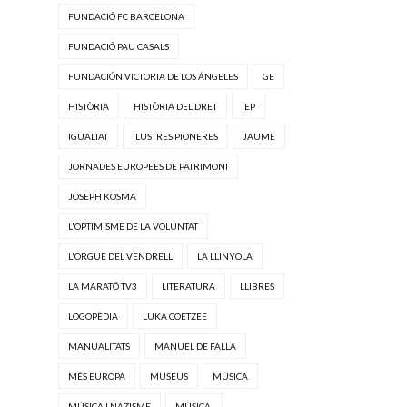
FUNDACIÓ FC BARCELONA
FUNDACIÓ PAU CASALS
FUNDACIÓN VICTORIA DE LOS ÁNGELES
GE
HISTÒRIA
HISTÒRIA DEL DRET
IEP
IGUALTAT
ILUSTRES PIONERES
JAUME
JORNADES EUROPEES DE PATRIMONI
JOSEPH KOSMA
L'OPTIMISME DE LA VOLUNTAT
L'ORGUE DEL VENDRELL
LA LLINYOLA
LA MARATÓ TV3
LITERATURA
LLIBRES
LOGOPÈDIA
LUKA COETZEE
MANUALITATS
MANUEL DE FALLA
MÉS EUROPA
MUSEUS
MÚSICA
MÚSICA I NAZISME
MÚSICA.