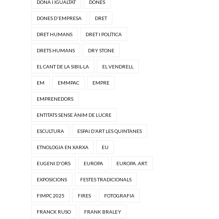
DONA I IGUALTAT
DONES
DONES D'EMPRESA
DRET
DRET HUMANS
DRET I POLÍTICA
DRETS HUMANS
DRY STONE
EL CANT DE LA SIBIL·LA
EL VENDRELL
EM
EMMPAC
EMPRE
EMPRENEDORS
ENTITATS SENSE ÀNIM DE LUCRE
ESCULTURA
ESPAI D'ART LES QUINTANES
ETNOLOGIA EN XARXA
EU
EUGENI D'ORS
EUROPA
EUROPA. ART.
EXPOSICIONS
FESTES TRADICIONALS
FIMPC 2025
FIRES
FOTOGRAFIA
FRANCK RUSO
FRANK BRALEY