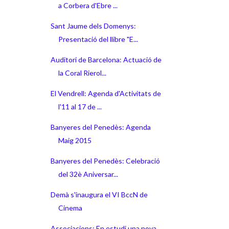
a Corbera d'Ebre ...
Sant Jaume dels Domenys:
Presentació del llibre "E...
Auditori de Barcelona: Actuació de
la Coral Rierol...
El Vendrell: Agenda d'Activitats de
l'11 al 17 de ...
Banyeres del Penedès: Agenda
Maig 2015
Banyeres del Penedès: Celebració
del 32è Aniversar...
Demà s'inaugura el VI BccN de
Cinema
Associacions: En estudi una nova