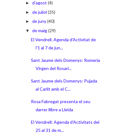
d’agost
(4)
►
de juliol
(35)
►
de juny
(40)
►
de maig
(29)
▼
El Vendrell. Agenda d'Activitat de
l'1 al 7 de jun...
Sant Jaume dels Domenys: Romeria
Virgen del Rosari...
Sant Jaume dels Domenys: Pujada
al Carlit amb el C...
Rosa Fabregat presenta el seu
darrer llibre a Lleida
El Vendrell: Agenda d'Activitats del
25 al 31 de m...