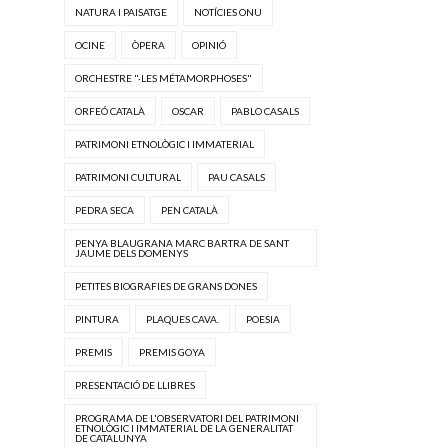
NATURA I PAISATGE
NOTÍCIES ONU
OCINE
ÒPERA
OPINIÓ
ORCHESTRE "·LES MÉTAMORPHOSES"
ORFEÓ CATALÀ
OSCAR
PABLO CASALS
PATRIMONI ETNOLÒGIC I IMMATERIAL
PATRIMONI CULTURAL
PAU CASALS
PEDRA SECA
PEN CATALÀ
PENYA BLAUGRANA MARC BARTRA DE SANT
JAUME DELS DOMENYS
PETITES BIOGRAFIES DE GRANS DONES
PINTURA
PLAQUES CAVA.
POESIA
PREMIS
PREMIS GOYA
PRESENTACIÓ DE LLIBRES
PROGRAMA DE L'OBSERVATORI DEL PATRIMONI
ETNOLÒGIC I IMMATERIAL DE LA GENERALITAT
DE CATALUNYA