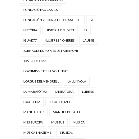
FUNDACIÓ PAU CASALS
FUNDACIÓN VICTORIA DE LOS ÁNGELES
GE
HISTÒRIA
HISTÒRIA DEL DRET
IEP
IGUALTAT
ILUSTRES PIONERES
JAUME
JORNADES EUROPEES DE PATRIMONI
JOSEPH KOSMA
L'OPTIMISME DE LA VOLUNTAT
L'ORGUE DEL VENDRELL
LA LLINYOLA
LA MARATÓ TV3
LITERATURA
LLIBRES
LOGOPÈDIA
LUKA COETZEE
MANUALITATS
MANUEL DE FALLA
MÉS EUROPA
MUSEUS
MÚSICA
MÚSICA I NAZISME
MÚSICA.