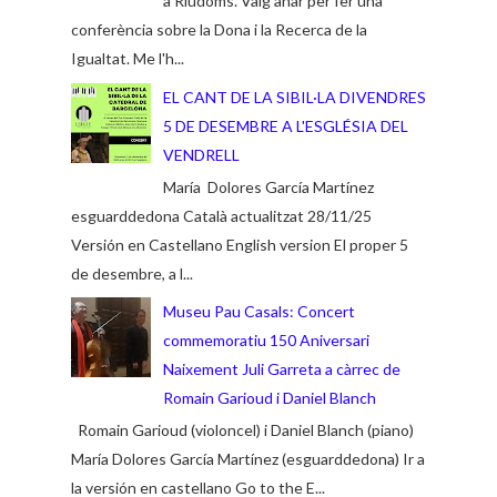
a Riudoms. Vaig anar per fer una
conferència sobre la Dona i la Recerca de la
Igualtat. Me l'h...
EL CANT DE LA SIBIL·LA DIVENDRES
5 DE DESEMBRE A L'ESGLÉSIA DEL
VENDRELL
María Dolores García Martínez
esguarddedona Català actualitzat 28/11/25
Versión en Castellano English version El proper 5
de desembre, a l...
Museu Pau Casals: Concert
commemoratiu 150 Aniversari
Naixement Juli Garreta a càrrec de
Romain Garioud i Daniel Blanch
Romain Garioud (violoncel) i Daniel Blanch (piano)
María Dolores García Martínez (esguarddedona) Ir a
la versión en castellano Go to the E...