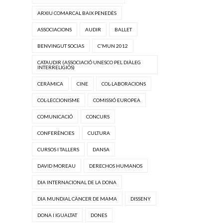
ARXIU COMARCAL BAIX PENEDÈS
ASSOCIACIONS
AUDIR
BALLET
BENVINGUT SOCIAS
C'MUN 2012
CATAUDIR (ASSOCIACIÓ UNESCO PEL DIÀLEG
INTERRELIGIÓS)
CERÀMICA
CINE
COL·LABORACIONS
COL·LECCIONISME
COMISSIÓ EUROPEA
COMUNICACIÓ
CONCURS
CONFERÈNCIES
CULTURA
CURSOS I TALLERS
DANSA
DAVID MOREAU
DERECHOS HUMANOS
DIA INTERNACIONAL DE LA DONA
DIA MUNDIAL CÀNCER DE MAMA
DISSENY
DONA I IGUALTAT
DONES