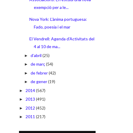
exempció per a le...
Nova York: L'ànima portuguesa:
Fado, poesia i el mar
El Vendrell: Agenda d'Activitats del
4 al 10 de ma...
d’abril
(25)
►
de març
(54)
►
de febrer
(42)
►
de gener
(19)
►
2014
(567)
►
2013
(491)
►
2012
(452)
►
2011
(217)
►