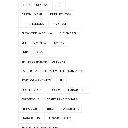
DONES D'EMPRESA
DRET
DRET HUMANS
DRET I POLÍTICA
DRETS HUMANS
DRY STONE
EL CANT DE LA SIBIL·LA
EL VENDRELL
EM
EMMPAC
EMPRE
EMPRENEDORS
ENTITATS SENSE ÀNIM DE LUCRE
ESCULTURA
ESPAI D'ART LES QUINTANES
ETNOLOGIA EN XARXA
EU
EUGENI D'ORS
EUROPA
EUROPA. ART.
EXPOSICIONS
FESTES TRADICIONALS
FIMPC 2025
FIRES
FOTOGRAFIA
FRANCK RUSO
FRANK BRALEY
FUNDACIÓ FC BARCELONA