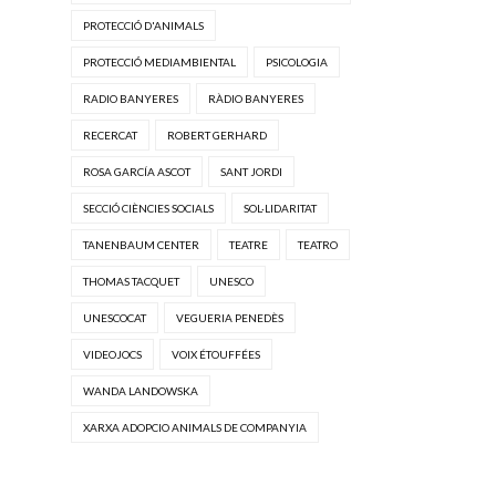
PROTECCIÓ D'ANIMALS
PROTECCIÓ MEDIAMBIENTAL
PSICOLOGIA
RADIO BANYERES
RÀDIO BANYERES
RECERCAT
ROBERT GERHARD
ROSA GARCÍA ASCOT
SANT JORDI
SECCIÓ CIÈNCIES SOCIALS
SOL·LIDARITAT
TANENBAUM CENTER
TEATRE
TEATRO
THOMAS TACQUET
UNESCO
UNESCOCAT
VEGUERIA PENEDÈS
VIDEOJOCS
VOIX ÉTOUFFÉES
WANDA LANDOWSKA
XARXA ADOPCIO ANIMALS DE COMPANYIA