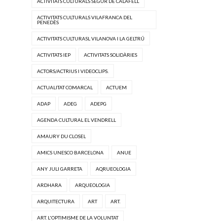
ACTIVITATS CULTURALS SEGUR DE CALAFELL
ACTIVITATS CULTURALS VILAFRANCA DEL
PENEDÈS
ACTIVITATS CULTURASL VILANOVA I LA GELTRÚ
ACTIVITATS IEP
ACTIVITATS SOLIDÀRIES
ACTORS/ACTRIUS I VIDEOCLIPS.
ACTUALITAT COMARCAL
ACTUEM
ADAP
ADEG
ADEPG
AGENDA CULTURAL EL VENDRELL
AMAURY DU CLOSEL
AMICS UNESCO BARCELONA
ANUE
ANY JULI GARRETA
AQRUEOLOGIA
ARDHARA
ARQUEOLOGIA
ARQUITECTURA
ART
ART.
ART. L'OPTIMISME DE LA VOLUNTAT