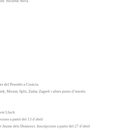
ra: Societat Nova.
es del Penedès a Croàcia.
ik, Mostar, Split, Zadar, Zagreb i altres punts d’interès.
nest Lluch.
pcions a partir del 13 d’abril
nt Jaume dels Domenys. Inscripcions a partir del 27 d’abril