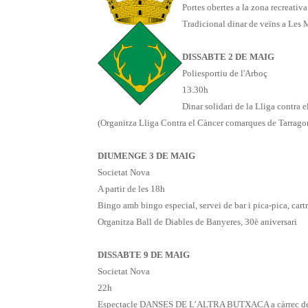
Portes obertes a la zona recreati
Tradicional dinar de veïns a Les 
DISSABTE 2 DE MAIG
Poliesportiu de l'Arboç
13.30h
Dinar solidari de la Lliga contra 
(Organitza Lliga Contra el Càncer comarques de Tarragona
DIUMENGE 3 DE MAIG
Societat Nova
A partir de les 18h
Bingo amb bingo especial, servei de bar i pica-pica, cart
Organitza Ball de Diables de Banyeres, 30è aniversari
DISSABTE 9 DE MAIG
Societat Nova
22h
Espectacle DANSES DE L’ALTRA BUTXACA a càrrec del co