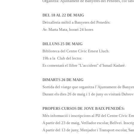
Organitza: Ajuntament de Banyeres del Penedès, col·labo
DEL 18 AL 22 DE MAIG
Deixalleria mòbil a Banyeres del Penedès:
Av. Marta Mata, horari 24 hores
DILLUNS 25 DE MAIG
Biblioteca del Centre Cívic Ernest Lluch.
19h a la Club del lector.
Es comentarà el llibre "L’accident" d’Ismail Kadaré.
DIMARTS 26 DE MAIG
Sortida del viatge que organitza l’Ajuntament de Banyer
Durant els dies 26 de maig i 1 de juny es visitarà Dubrovn
PROPERS CURSOS DE JOVE BAIX PENEDÈS:
Més informació i inscripcions al PIJ del Centre Cívic Er
A partir del 23 de maig, Vetllador escolar, Bellvei. Inscri
A partir del 13 de juny, Menjador i Transport escolar, Sa