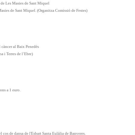
va de Les Masies de Sant Miquel
Masies de Sant Miquel. (Organitza Comissió de Festes)
el càncer al Baix Penedès
 i Terres de l’Ebre)
rons a 1 euro.
s de dansa de l'Esbart Santa Eulàlia de Banyeres.