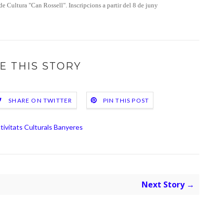
 de Cultura "Can Rossell". Inscripcions a partir del 8 de juny
E THIS STORY
SHARE ON TWITTER
PIN THIS POST
tivitats Culturals Banyeres
Next Story →