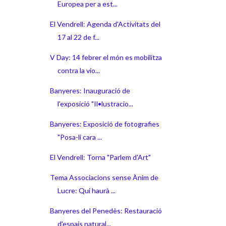
Europea per a est...
El Vendrell: Agenda d'Activitats del
17 al 22 de f...
V Day: 14 febrer el món es mobilitza
contra la vio...
Banyeres: Inauguració de
l'exposició "Il•lustracio...
Banyeres: Exposició de fotografies
"Posa-li cara ...
El Vendrell: Torna "Parlem d'Art"
Tema Associacions sense Ànim de
Lucre: Qui haurà ...
Banyeres del Penedès: Restauració
d'espais natural...