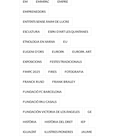
EM
EMMPAC
EMPRE
EMPRENEDORS
ENTITATS SENSE ÀNIM DE LUCRE
ESCULTURA
ESPAI D'ART LES QUINTANES
ETNOLOGIA EN XARXA
EU
EUGENI D'ORS
EUROPA
EUROPA. ART.
EXPOSICIONS
FESTES TRADICIONALS
FIMPC 2025
FIRES
FOTOGRAFIA
FRANCK RUSO
FRANK BRALEY
FUNDACIÓ FC BARCELONA
FUNDACIÓ PAU CASALS
FUNDACIÓN VICTORIA DE LOS ÁNGELES
GE
HISTÒRIA
HISTÒRIA DEL DRET
IEP
IGUALTAT
ILUSTRES PIONERES
JAUME