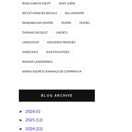
ROSA GARCÍA ASCOT
SANT JORDI
SECCIÓ CIÈNCIES SOCIALS
SOL·LIDARITAT
TANENBAUM CENTER
TEATRE
TEATRO
THOMAS TACQUET
UNESCO
UNESCOCAT
VEGUERIA PENEDÈS
VIDEOJOCS
VOIX ÉTOUFFÉES
WANDA LANDOWSKA
XARXA ADOPCIO ANIMALS DE COMPANYIA
BLOG ARCHIVE
2026
(5)
►
2025
(12)
►
2024
(22)
►