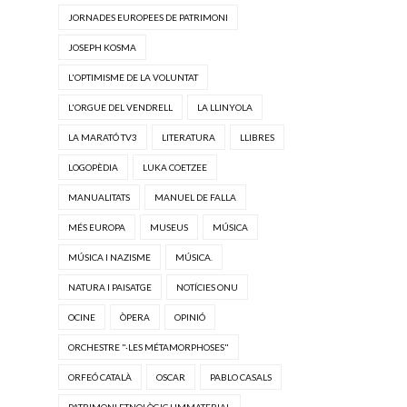
JORNADES EUROPEES DE PATRIMONI
JOSEPH KOSMA
L'OPTIMISME DE LA VOLUNTAT
L'ORGUE DEL VENDRELL
LA LLINYOLA
LA MARATÓ TV3
LITERATURA
LLIBRES
LOGOPÈDIA
LUKA COETZEE
MANUALITATS
MANUEL DE FALLA
MÉS EUROPA
MUSEUS
MÚSICA
MÚSICA I NAZISME
MÚSICA.
NATURA I PAISATGE
NOTÍCIES ONU
OCINE
ÒPERA
OPINIÓ
ORCHESTRE "·LES MÉTAMORPHOSES"
ORFEÓ CATALÀ
OSCAR
PABLO CASALS
PATRIMONI ETNOLÒGIC I IMMATERIAL