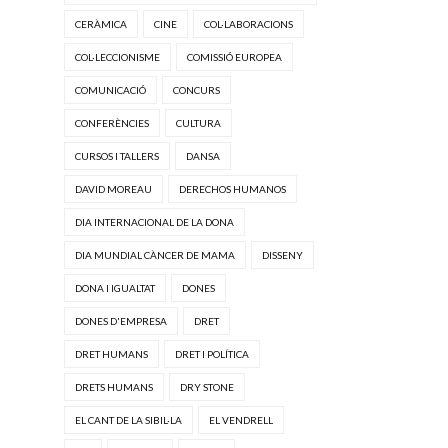
CERÀMICA
CINE
COL·LABORACIONS
COL·LECCIONISME
COMISSIÓ EUROPEA
COMUNICACIÓ
CONCURS
CONFERÈNCIES
CULTURA
CURSOS I TALLERS
DANSA
DAVID MOREAU
DERECHOS HUMANOS
DIA INTERNACIONAL DE LA DONA
DIA MUNDIAL CÀNCER DE MAMA
DISSENY
DONA I IGUALTAT
DONES
DONES D'EMPRESA
DRET
DRET HUMANS
DRET I POLÍTICA
DRETS HUMANS
DRY STONE
EL CANT DE LA SIBIL·LA
EL VENDRELL