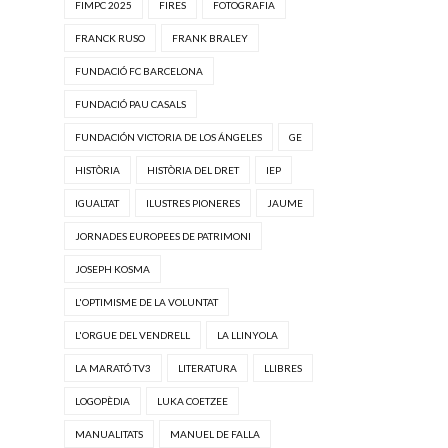
FIMPC 2025
FIRES
FOTOGRAFIA
FRANCK RUSO
FRANK BRALEY
FUNDACIÓ FC BARCELONA
FUNDACIÓ PAU CASALS
FUNDACIÓN VICTORIA DE LOS ÁNGELES
GE
HISTÒRIA
HISTÒRIA DEL DRET
IEP
IGUALTAT
ILUSTRES PIONERES
JAUME
JORNADES EUROPEES DE PATRIMONI
JOSEPH KOSMA
L'OPTIMISME DE LA VOLUNTAT
L'ORGUE DEL VENDRELL
LA LLINYOLA
LA MARATÓ TV3
LITERATURA
LLIBRES
LOGOPÈDIA
LUKA COETZEE
MANUALITATS
MANUEL DE FALLA