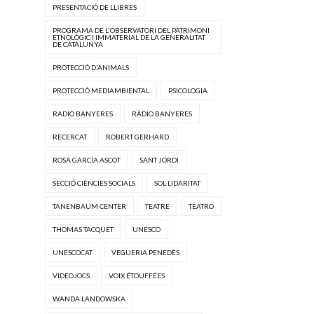
PRESENTACIÓ DE LLIBRES
PROGRAMA DE L'OBSERVATORI DEL PATRIMONI
ETNOLÒGIC I IMMATERIAL DE LA GENERALITAT
DE CATALUNYA
PROTECCIÓ D'ANIMALS
PROTECCIÓ MEDIAMBIENTAL
PSICOLOGIA
RADIO BANYERES
RÀDIO BANYERES
RECERCAT
ROBERT GERHARD
ROSA GARCÍA ASCOT
SANT JORDI
SECCIÓ CIÈNCIES SOCIALS
SOL·LIDARITAT
TANENBAUM CENTER
TEATRE
TEATRO
THOMAS TACQUET
UNESCO
UNESCOCAT
VEGUERIA PENEDÈS
VIDEOJOCS
VOIX ÉTOUFFÉES
WANDA LANDOWSKA