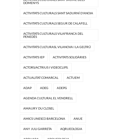
DOMENYS
ACTIVITATS CULTURALS SANT SADURNÍ D'ANOIA
ACTIVITATS CULTURALS SEGUR DE CALAFELL
ACTIVITATS CULTURALS VILAFRANCA DEL
PENEDÈS
ACTIVITATS CULTURASL VILANOVA I LA GELTRÚ
ACTIVITATS IEP
ACTIVITATS SOLIDÀRIES
ACTORS/ACTRIUS I VIDEOCLIPS.
ACTUALITAT COMARCAL
ACTUEM
ADAP
ADEG
ADEPG
AGENDA CULTURAL EL VENDRELL
AMAURY DU CLOSEL
AMICS UNESCO BARCELONA
ANUE
ANY JULI GARRETA
AQRUEOLOGIA
ARDHARA
ARQUEOLOGIA