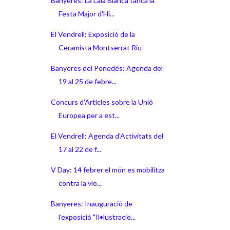
Banyeres: La Laia Blanca tanca la
Festa Major d'Hi...
El Vendrell: Exposició de la
Ceramista Montserrat Riu
Banyeres del Penedès: Agenda del
19 al 25 de febre...
Concurs d'Articles sobre la Unió
Europea per a est...
El Vendrell: Agenda d'Activitats del
17 al 22 de f...
V Day: 14 febrer el món es mobilitza
contra la vio...
Banyeres: Inauguració de
l'exposició "Il•lustracio...