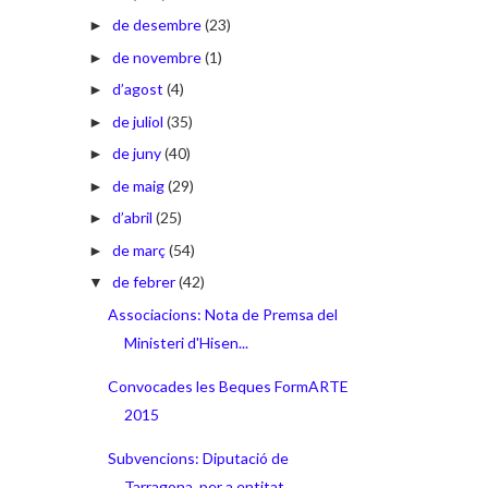
de desembre
(23)
►
de novembre
(1)
►
d’agost
(4)
►
de juliol
(35)
►
de juny
(40)
►
de maig
(29)
►
d’abril
(25)
►
de març
(54)
►
de febrer
(42)
▼
Associacions: Nota de Premsa del
Ministeri d'Hisen...
Convocades les Beques FormARTE
2015
Subvencions: Diputació de
Tarragona, per a entitat...