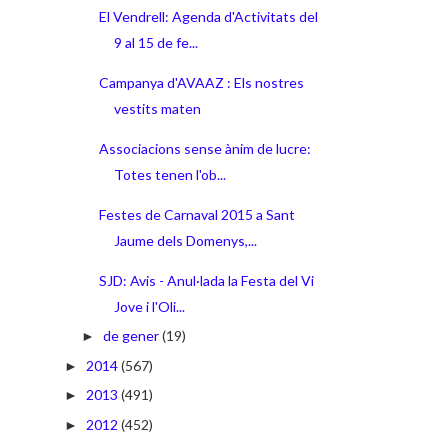
El Vendrell: Agenda d'Activitats del
9 al 15 de fe...
Campanya d'AVAAZ : Els nostres
vestits maten
Associacions sense ànim de lucre:
Totes tenen l'ob...
Festes de Carnaval 2015 a Sant
Jaume dels Domenys,...
SJD: Avis - Anul·lada la Festa del Vi
Jove i l'Oli...
de gener
(19)
►
2014
(567)
►
2013
(491)
►
2012
(452)
►