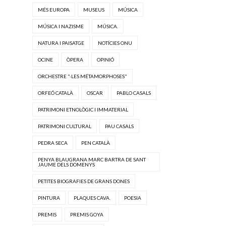
MÉS EUROPA
MUSEUS
MÚSICA
MÚSICA I NAZISME
MÚSICA.
NATURA I PAISATGE
NOTÍCIES ONU
OCINE
ÒPERA
OPINIÓ
ORCHESTRE "·LES MÉTAMORPHOSES"
ORFEÓ CATALÀ
OSCAR
PABLO CASALS
PATRIMONI ETNOLÒGIC I IMMATERIAL
PATRIMONI CULTURAL
PAU CASALS
PEDRA SECA
PEN CATALÀ
PENYA BLAUGRANA MARC BARTRA DE SANT
JAUME DELS DOMENYS
PETITES BIOGRAFIES DE GRANS DONES
PINTURA
PLAQUES CAVA.
POESIA
PREMIS
PREMIS GOYA