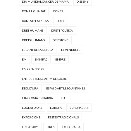
DIA MUNDIAL CÀNCER DE MAMA
DISSENY
DONA I IGUALTAT
DONES
DONES D'EMPRESA
DRET
DRET HUMANS
DRET I POLÍTICA
DRETS HUMANS
DRY STONE
EL CANT DE LA SIBIL·LA
EL VENDRELL
EM
EMMPAC
EMPRE
EMPRENEDORS
ENTITATS SENSE ÀNIM DE LUCRE
ESCULTURA
ESPAI D'ART LES QUINTANES
ETNOLOGIA EN XARXA
EU
EUGENI D'ORS
EUROPA
EUROPA. ART.
EXPOSICIONS
FESTES TRADICIONALS
FIMPC 2025
FIRES
FOTOGRAFIA