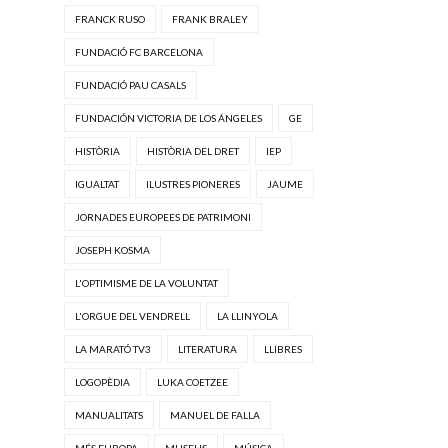
FRANCK RUSO
FRANK BRALEY
FUNDACIÓ FC BARCELONA
FUNDACIÓ PAU CASALS
FUNDACIÓN VICTORIA DE LOS ÁNGELES
GE
HISTÒRIA
HISTÒRIA DEL DRET
IEP
IGUALTAT
ILUSTRES PIONERES
JAUME
JORNADES EUROPEES DE PATRIMONI
JOSEPH KOSMA
L'OPTIMISME DE LA VOLUNTAT
L'ORGUE DEL VENDRELL
LA LLINYOLA
LA MARATÓ TV3
LITERATURA
LLIBRES
LOGOPÈDIA
LUKA COETZEE
MANUALITATS
MANUEL DE FALLA
MÉS EUROPA
MUSEUS
MÚSICA