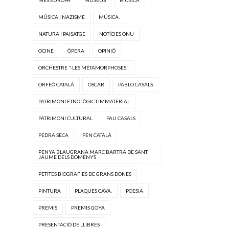
MÚSICA I NAZISME
MÚSICA.
NATURA I PAISATGE
NOTÍCIES ONU
OCINE
ÒPERA
OPINIÓ
ORCHESTRE "·LES MÉTAMORPHOSES"
ORFEÓ CATALÀ
OSCAR
PABLO CASALS
PATRIMONI ETNOLÒGIC I IMMATERIAL
PATRIMONI CULTURAL
PAU CASALS
PEDRA SECA
PEN CATALÀ
PENYA BLAUGRANA MARC BARTRA DE SANT
JAUME DELS DOMENYS
PETITES BIOGRAFIES DE GRANS DONES
PINTURA
PLAQUES CAVA.
POESIA
PREMIS
PREMIS GOYA
PRESENTACIÓ DE LLIBRES