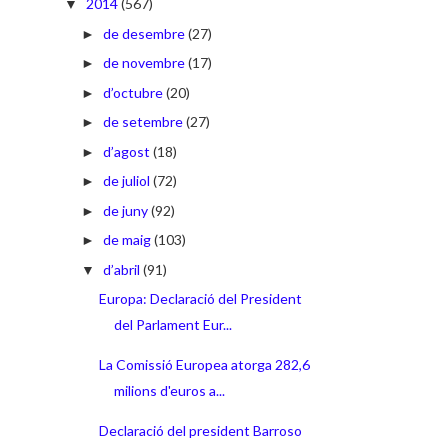
2014
(567)
▼
de desembre
(27)
►
de novembre
(17)
►
d’octubre
(20)
►
de setembre
(27)
►
d’agost
(18)
►
de juliol
(72)
►
de juny
(92)
►
de maig
(103)
►
d’abril
(91)
▼
Europa: Declaració del President
del Parlament Eur...
La Comissió Europea atorga 282,6
milions d'euros a...
Declaració del president Barroso