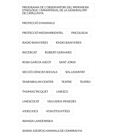
PROGRAMA DE L'OBSERVATORI DEL PATRIMONI
ETNOLÒGIC I IMMATERIAL DE LA GENERALITAT
DE CATALUNYA
PROTECCIÓ D'ANIMALS
PROTECCIÓ MEDIAMBIENTAL
PSICOLOGIA
RADIO BANYERES
RÀDIO BANYERES
RECERCAT
ROBERT GERHARD
ROSA GARCÍA ASCOT
SANT JORDI
SECCIÓ CIÈNCIES SOCIALS
SOL·LIDARITAT
TANENBAUM CENTER
TEATRE
TEATRO
THOMAS TACQUET
UNESCO
UNESCOCAT
VEGUERIA PENEDÈS
VIDEOJOCS
VOIX ÉTOUFFÉES
WANDA LANDOWSKA
XARXA ADOPCIO ANIMALS DE COMPANYIA