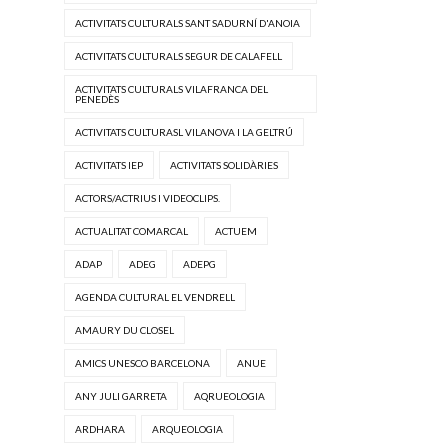
ACTIVITATS CULTURALS SANT SADURNÍ D'ANOIA
ACTIVITATS CULTURALS SEGUR DE CALAFELL
ACTIVITATS CULTURALS VILAFRANCA DEL
PENEDÈS
ACTIVITATS CULTURASL VILANOVA I LA GELTRÚ
ACTIVITATS IEP
ACTIVITATS SOLIDÀRIES
ACTORS/ACTRIUS I VIDEOCLIPS.
ACTUALITAT COMARCAL
ACTUEM
ADAP
ADEG
ADEPG
AGENDA CULTURAL EL VENDRELL
AMAURY DU CLOSEL
AMICS UNESCO BARCELONA
ANUE
ANY JULI GARRETA
AQRUEOLOGIA
ARDHARA
ARQUEOLOGIA