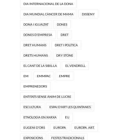
DIA INTERNACIONAL DE LA DONA
DIA MUNDIAL CÀNCER DE MAMA
DISSENY
DONA I IGUALTAT
DONES
DONES D'EMPRESA
DRET
DRET HUMANS
DRET I POLÍTICA
DRETS HUMANS
DRY STONE
EL CANT DE LA SIBIL·LA
EL VENDRELL
EM
EMMPAC
EMPRE
EMPRENEDORS
ENTITATS SENSE ÀNIM DE LUCRE
ESCULTURA
ESPAI D'ART LES QUINTANES
ETNOLOGIA EN XARXA
EU
EUGENI D'ORS
EUROPA
EUROPA. ART.
EXPOSICIONS
FESTES TRADICIONALS