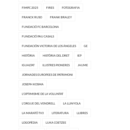
FIMPC 2025
FIRES
FOTOGRAFIA
FRANCK RUSO
FRANK BRALEY
FUNDACIÓ FC BARCELONA
FUNDACIÓ PAU CASALS
FUNDACIÓN VICTORIA DE LOS ÁNGELES
GE
HISTÒRIA
HISTÒRIA DEL DRET
IEP
IGUALTAT
ILUSTRES PIONERES
JAUME
JORNADES EUROPEES DE PATRIMONI
JOSEPH KOSMA
L'OPTIMISME DE LA VOLUNTAT
L'ORGUE DEL VENDRELL
LA LLINYOLA
LA MARATÓ TV3
LITERATURA
LLIBRES
LOGOPÈDIA
LUKA COETZEE