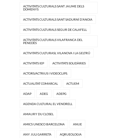
ACTIVITATS CULTURALS SANT JAUME DELS
DOMENYS
ACTIVITATS CULTURALS SANT SADURNÍ D'ANOIA
ACTIVITATS CULTURALS SEGUR DE CALAFELL
ACTIVITATS CULTURALS VILAFRANCA DEL
PENEDÈS
ACTIVITATS CULTURASL VILANOVA I LA GELTRÚ
ACTIVITATS IEP
ACTIVITATS SOLIDÀRIES
ACTORS/ACTRIUS I VIDEOCLIPS.
ACTUALITAT COMARCAL
ACTUEM
ADAP
ADEG
ADEPG
AGENDA CULTURAL EL VENDRELL
AMAURY DU CLOSEL
AMICS UNESCO BARCELONA
ANUE
ANY JULI GARRETA
AQRUEOLOGIA