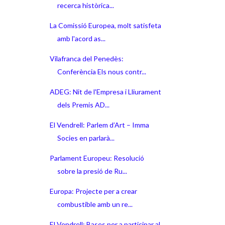
recerca històrica...
La Comissió Europea, molt satisfeta
amb l'acord as...
Vilafranca del Penedès:
Conferència Els nous contr...
ADEG: Nit de l'Empresa i Lliurament
dels Premis AD...
El Vendrell: Parlem d’Art – Imma
Socies en parlarà...
Parlament Europeu: Resolució
sobre la presió de Ru...
Europa: Projecte per a crear
combustible amb un re...
El Vendrell: Bases per a participar al