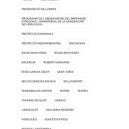
PRESENTACIÓ DE LLIBRES
PROGRAMA DE L'OBSERVATORI DEL PATRIMONI
ETNOLÒGIC I IMMATERIAL DE LA GENERALITAT
DE CATALUNYA
PROTECCIÓ D'ANIMALS
PROTECCIÓ MEDIAMBIENTAL
PSICOLOGIA
RADIO BANYERES
RÀDIO BANYERES
RECERCAT
ROBERT GERHARD
ROSA GARCÍA ASCOT
SANT JORDI
SECCIÓ CIÈNCIES SOCIALS
SOL·LIDARITAT
TANENBAUM CENTER
TEATRE
TEATRO
THOMAS TACQUET
UNESCO
UNESCOCAT
VEGUERIA PENEDÈS
VIDEOJOCS
VOIX ÉTOUFFÉES
WANDA LANDOWSKA