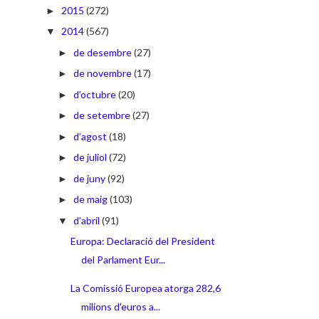
2015
(272)
►
2014
(567)
▼
de desembre
(27)
►
de novembre
(17)
►
d’octubre
(20)
►
de setembre
(27)
►
d’agost
(18)
►
de juliol
(72)
►
de juny
(92)
►
de maig
(103)
►
d’abril
(91)
▼
Europa: Declaració del President
del Parlament Eur...
La Comissió Europea atorga 282,6
milions d'euros a...