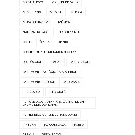
MANUALITATS
MANUEL DE FALLA
MÉS EUROPA
MUSEUS
MÚSICA
MÚSICA I NAZISME
MÚSICA.
NATURA I PAISATGE
NOTÍCIES ONU
OCINE
ÒPERA
OPINIÓ
ORCHESTRE "·LES MÉTAMORPHOSES"
ORFEÓ CATALÀ
OSCAR
PABLO CASALS
PATRIMONI ETNOLÒGIC I IMMATERIAL
PATRIMONI CULTURAL
PAU CASALS
PEDRA SECA
PEN CATALÀ
PENYA BLAUGRANA MARC BARTRA DE SANT
JAUME DELS DOMENYS
PETITES BIOGRAFIES DE GRANS DONES
PINTURA
PLAQUES CAVA.
POESIA
PREMIS
PREMIS GOYA