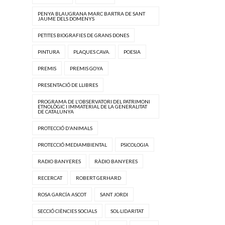
PENYA BLAUGRANA MARC BARTRA DE SANT
JAUME DELS DOMENYS
PETITES BIOGRAFIES DE GRANS DONES
PINTURA
PLAQUES CAVA.
POESIA
PREMIS
PREMIS GOYA
PRESENTACIÓ DE LLIBRES
PROGRAMA DE L'OBSERVATORI DEL PATRIMONI
ETNOLÒGIC I IMMATERIAL DE LA GENERALITAT
DE CATALUNYA
PROTECCIÓ D'ANIMALS
PROTECCIÓ MEDIAMBIENTAL
PSICOLOGIA
RADIO BANYERES
RÀDIO BANYERES
RECERCAT
ROBERT GERHARD
ROSA GARCÍA ASCOT
SANT JORDI
SECCIÓ CIÈNCIES SOCIALS
SOL·LIDARITAT