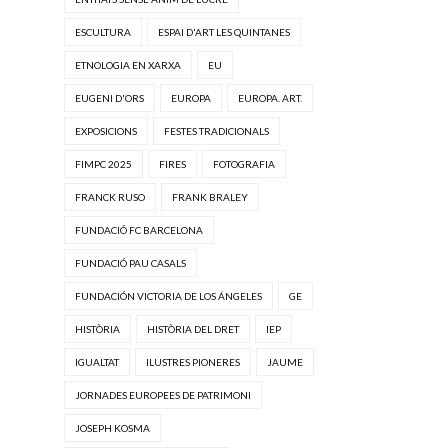
ESCULTURA
ESPAI D'ART LES QUINTANES
ETNOLOGIA EN XARXA
EU
EUGENI D'ORS
EUROPA
EUROPA. ART.
EXPOSICIONS
FESTES TRADICIONALS
FIMPC 2025
FIRES
FOTOGRAFIA
FRANCK RUSO
FRANK BRALEY
FUNDACIÓ FC BARCELONA
FUNDACIÓ PAU CASALS
FUNDACIÓN VICTORIA DE LOS ÁNGELES
GE
HISTÒRIA
HISTÒRIA DEL DRET
IEP
IGUALTAT
ILUSTRES PIONERES
JAUME
JORNADES EUROPEES DE PATRIMONI
JOSEPH KOSMA