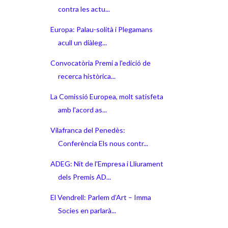
contra les actu...
Europa: Palau-solità i Plegamans
acull un diàleg...
Convocatòria Premi a l'edició de
recerca històrica...
La Comissió Europea, molt satisfeta
amb l'acord as...
Vilafranca del Penedès:
Conferència Els nous contr...
ADEG: Nit de l'Empresa i Lliurament
dels Premis AD...
El Vendrell: Parlem d’Art – Imma
Socies en parlarà...