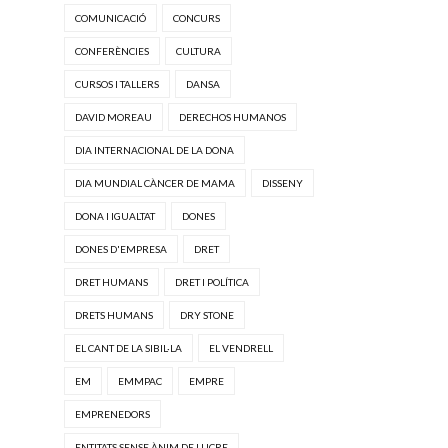
COMUNICACIÓ
CONCURS
CONFERÈNCIES
CULTURA
CURSOS I TALLERS
DANSA
DAVID MOREAU
DERECHOS HUMANOS
DIA INTERNACIONAL DE LA DONA
DIA MUNDIAL CÀNCER DE MAMA
DISSENY
DONA I IGUALTAT
DONES
DONES D'EMPRESA
DRET
DRET HUMANS
DRET I POLÍTICA
DRETS HUMANS
DRY STONE
EL CANT DE LA SIBIL·LA
EL VENDRELL
EM
EMMPAC
EMPRE
EMPRENEDORS
ENTITATS SENSE ÀNIM DE LUCRE