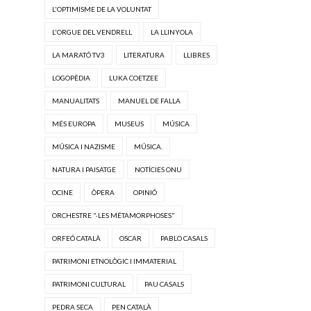
L'OPTIMISME DE LA VOLUNTAT
L'ORGUE DEL VENDRELL
LA LLINYOLA
LA MARATÓ TV3
LITERATURA
LLIBRES
LOGOPÈDIA
LUKA COETZEE
MANUALITATS
MANUEL DE FALLA
MÉS EUROPA
MUSEUS
MÚSICA
MÚSICA I NAZISME
MÚSICA.
NATURA I PAISATGE
NOTÍCIES ONU
OCINE
ÒPERA
OPINIÓ
ORCHESTRE "·LES MÉTAMORPHOSES"
ORFEÓ CATALÀ
OSCAR
PABLO CASALS
PATRIMONI ETNOLÒGIC I IMMATERIAL
PATRIMONI CULTURAL
PAU CASALS
PEDRA SECA
PEN CATALÀ