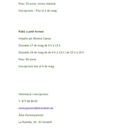
Preu: 25 euros, inclou material
Inscripcions : Fins el 2 de maig
Rakú a petit format
Impartit per Montse Llanas
Dissabte 17 de maig de 9 h a 13 h
Dissabte 24 de maig de de 9 h a 13 h i de 15 h a 19 h
Preu: 90 euros
Inscripcions fins el 9 de maig
Informació i inscripcions:
T. 977 66 89 62
ensenyament@elvendrell.ne
t
Àrea d'ensenyament
La Rambla, 24 - El Vendrell