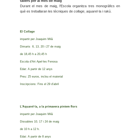
tallers per al mes de maig
Durant el mes de maig, l'Escola organitza tres monogràfics en
què es treballaran les tècniques de
collage
, aquarel·la i rakú.
El Collage
impartit per Joaquim Milà
Dimarts 6, 13, 20 i 27 de maig
de 18,45 h a 20,45 h
Escola d'Art Apel·les Fenosa
Edat: A partir de 12 anys
Preu: 25 euros, inclou el material
Inscirpcions: Fins el 29 d'abril
L'Aquarel·la, a la primavera pintem flors
impartit per Joaquim Milà
Dissabtes 10, 17 i 24 de maig
de 10 h a 12 h.
Edat: A partir de 8 anys