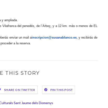
a y ampliada.
lafranca del penedés, de l´Arboç, y a 12 km. más o menos de EL
deberás enviar un mail a
inscripcion@susanablanco.es
, y recibirás de
proceder a la reserva.
E THIS STORY
SHARE ON TWITTER
PIN THIS POST
 Culturals Sant Jaume dels Domenys