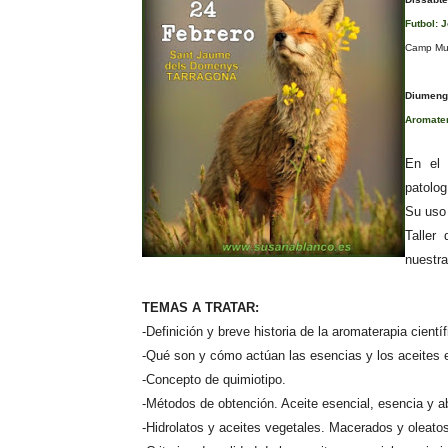
Futbol: 
Camp Mun
Diumenge
Aromater
En el 
patolo
Su uso
Taller
nuestr
TEMAS A TRATAR:
-Definición y breve historia de la aromaterapia científ
-Qué son y cómo actúan las esencias y los aceites 
-Concepto de quimiotipo.
-Métodos de obtención. Aceite esencial, esencia y a
-Hidrolatos y aceites vegetales. Macerados y oleato