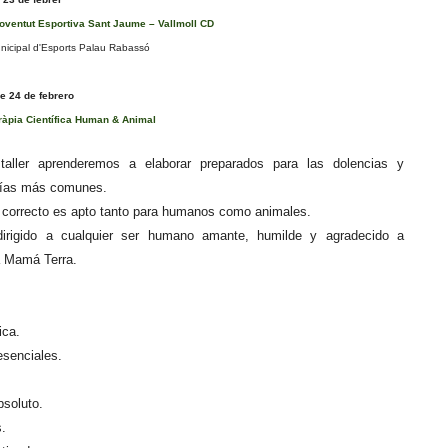
Joventut Esportiva Sant Jaume – Vallmoll CD
icipal d'Esports Palau Rabassó
 24 de febrero
àpia Científica Human & Animal
taller aprenderemos a elaborar preparados para las dolencias y
gías más comunes.
 correcto es apto tanto para humanos como animales.
 dirigido a cualquier ser humano amante, humilde y agradecido a
a Mamá Terra.
ica.
esenciales.
bsoluto.
s.