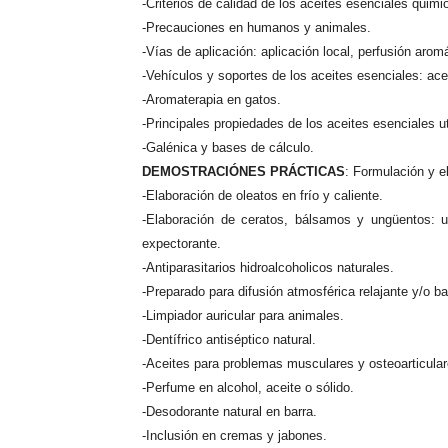
-Criterios de calidad de los aceites esenciales quimi
-Precauciones en humanos y animales.
-Vías de aplicación: aplicación local, perfusión arom
-Vehículos y soportes de los aceites esenciales: ace
-Aromaterapia en gatos.
-Principales propiedades de los aceites esenciales ut
-Galénica y bases de cálculo.
DEMOSTRACIÓNES PRÁCTICAS
: Formulación y e
-Elaboración de oleatos en frío y caliente.
-Elaboración de ceratos, bálsamos y ungüentos: u
expectorante.
-Antiparasitarios hidroalcoholicos naturales.
-Preparado para difusión atmosférica relajante y/o b
-Limpiador auricular para animales.
-Dentífrico antiséptico natural.
-Aceites para problemas musculares y osteoarticular
-Perfume en alcohol, aceite o sólido.
-Desodorante natural en barra.
-Inclusión en cremas y jabones.