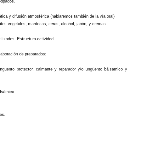
otipados.
ática y difusión atmosférica (hablaremos también de la vía oral)
ites vegetales, mantecas, ceras, alcohol, jabón, y cremas.
ilizados. Estructura-actividad.
laboración de preparados:
ngüento protector, calmante y reparador y/o ungüento bálsamico y
alsámica.
es.