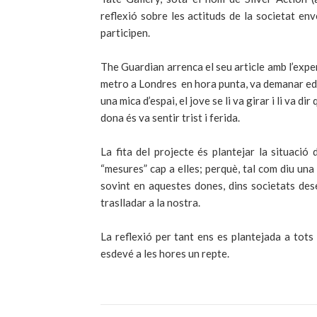
reflexió sobre les actituds de la societat e
participen.
The Guardian arrenca el seu article amb l’expe
metro a Londres en hora punta, va demanar edu
una mica d’espai, el jove se li va girar i li va d
dona és va sentir trist i ferida.
La fita del projecte és plantejar la situaci
“mesures” cap a elles; perquè, tal com diu una
sovint en aquestes dones, dins societats de
traslladar a la nostra.
La reflexió per tant ens es plantejada a tots 
esdevé a les hores un repte.