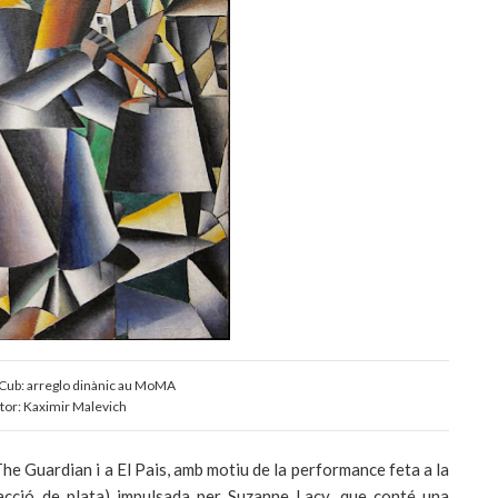
ub: arreglo dinànic au MoMA
tor: Kaximir Malevich
The Guardian i a El Pais, amb motiu de la performance feta a la
(acció de plata) impulsada per Suzanne Lacy, que conté una