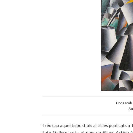
Dona amb C
Au
Treu cap aquesta post als articles publicats a 
Tate Gallery, sota el nom de Silver Action 