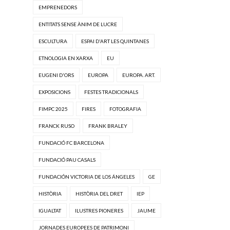
EMPRENEDORS
ENTITATS SENSE ÀNIM DE LUCRE
ESCULTURA
ESPAI D'ART LES QUINTANES
ETNOLOGIA EN XARXA
EU
EUGENI D'ORS
EUROPA
EUROPA. ART.
EXPOSICIONS
FESTES TRADICIONALS
FIMPC 2025
FIRES
FOTOGRAFIA
FRANCK RUSO
FRANK BRALEY
FUNDACIÓ FC BARCELONA
FUNDACIÓ PAU CASALS
FUNDACIÓN VICTORIA DE LOS ÁNGELES
GE
HISTÒRIA
HISTÒRIA DEL DRET
IEP
IGUALTAT
ILUSTRES PIONERES
JAUME
JORNADES EUROPEES DE PATRIMONI