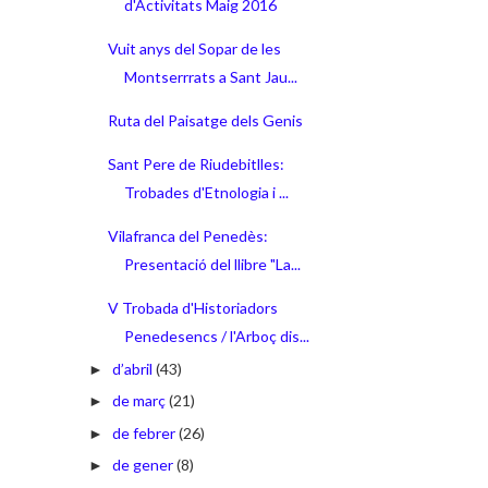
d'Activitats Maig 2016
Vuit anys del Sopar de les
Montserrrats a Sant Jau...
Ruta del Paisatge dels Genis
Sant Pere de Riudebitlles:
Trobades d'Etnologia i ...
Vilafranca del Penedès:
Presentació del llibre "La...
V Trobada d'Historiadors
Penedesencs / l'Arboç dis...
d’abril
(43)
►
de març
(21)
►
de febrer
(26)
►
de gener
(8)
►