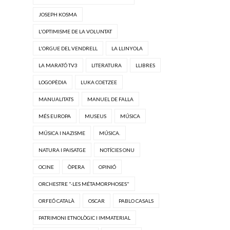
JOSEPH KOSMA
L'OPTIMISME DE LA VOLUNTAT
L'ORGUE DEL VENDRELL
LA LLINYOLA
LA MARATÓ TV3
LITERATURA
LLIBRES
LOGOPÈDIA
LUKA COETZEE
MANUALITATS
MANUEL DE FALLA
MÉS EUROPA
MUSEUS
MÚSICA
MÚSICA I NAZISME
MÚSICA.
NATURA I PAISATGE
NOTÍCIES ONU
OCINE
ÒPERA
OPINIÓ
ORCHESTRE "·LES MÉTAMORPHOSES"
ORFEÓ CATALÀ
OSCAR
PABLO CASALS
PATRIMONI ETNOLÒGIC I IMMATERIAL