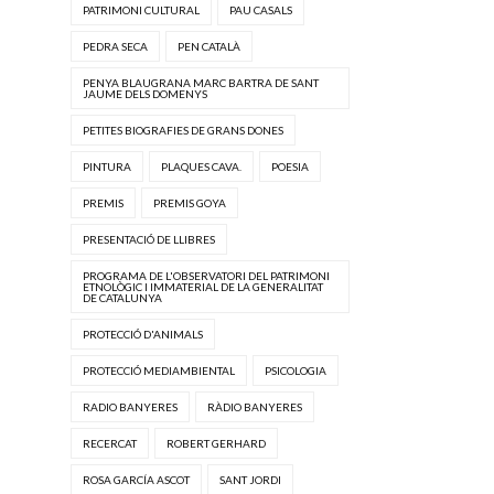
PATRIMONI CULTURAL
PAU CASALS
PEDRA SECA
PEN CATALÀ
PENYA BLAUGRANA MARC BARTRA DE SANT
JAUME DELS DOMENYS
PETITES BIOGRAFIES DE GRANS DONES
PINTURA
PLAQUES CAVA.
POESIA
PREMIS
PREMIS GOYA
PRESENTACIÓ DE LLIBRES
PROGRAMA DE L'OBSERVATORI DEL PATRIMONI
ETNOLÒGIC I IMMATERIAL DE LA GENERALITAT
DE CATALUNYA
PROTECCIÓ D'ANIMALS
PROTECCIÓ MEDIAMBIENTAL
PSICOLOGIA
RADIO BANYERES
RÀDIO BANYERES
RECERCAT
ROBERT GERHARD
ROSA GARCÍA ASCOT
SANT JORDI