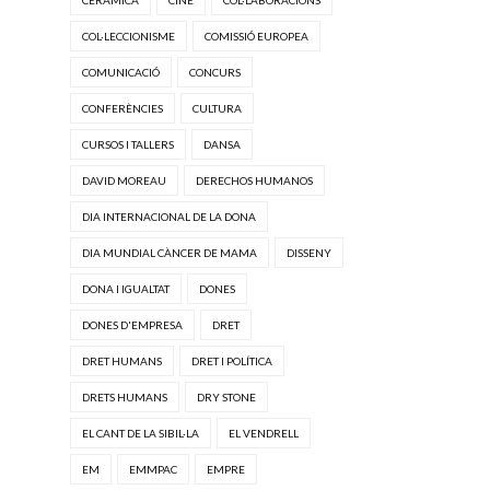
CERÀMICA
CINE
COL·LABORACIONS
COL·LECCIONISME
COMISSIÓ EUROPEA
COMUNICACIÓ
CONCURS
CONFERÈNCIES
CULTURA
CURSOS I TALLERS
DANSA
DAVID MOREAU
DERECHOS HUMANOS
DIA INTERNACIONAL DE LA DONA
DIA MUNDIAL CÀNCER DE MAMA
DISSENY
DONA I IGUALTAT
DONES
DONES D'EMPRESA
DRET
DRET HUMANS
DRET I POLÍTICA
DRETS HUMANS
DRY STONE
EL CANT DE LA SIBIL·LA
EL VENDRELL
EM
EMMPAC
EMPRE