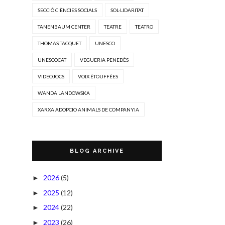
SECCIÓ CIÈNCIES SOCIALS
SOL·LIDARITAT
TANENBAUM CENTER
TEATRE
TEATRO
THOMAS TACQUET
UNESCO
UNESCOCAT
VEGUERIA PENEDÈS
VIDEOJOCS
VOIX ÉTOUFFÉES
WANDA LANDOWSKA
XARXA ADOPCIO ANIMALS DE COMPANYIA
BLOG ARCHIVE
2026
(5)
►
2025
(12)
►
2024
(22)
►
2023
(26)
►