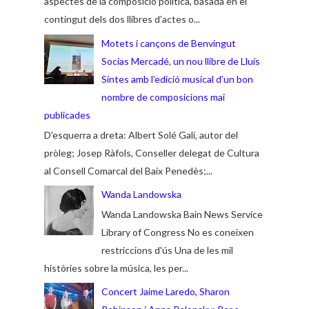
aspectes de la composició política, basada en el
contingut dels dos llibres d’actes o...
Motets i cançons de Benvingut
Socias Mercadé, un nou llibre de Lluís
Sintes amb l’edició musical d’un bon
nombre de composicions mai
publicades
D'esquerra a dreta: Albert Solé Galí, autor del
pròleg; Josep Ràfols, Conseller delegat de Cultura
al Consell Comarcal del Baix Penedès;...
Wanda Landowska
Wanda Landowska Bain News Service
Library of Congress No es coneixen
restriccions d'ús Una de les mil
històries sobre la música, les per...
Concert Jaime Laredo, Sharon