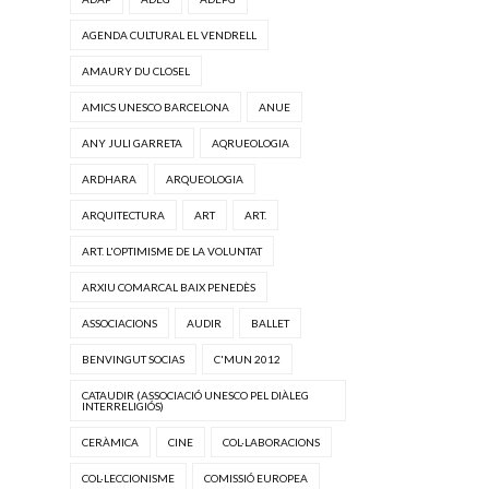
AGENDA CULTURAL EL VENDRELL
AMAURY DU CLOSEL
AMICS UNESCO BARCELONA
ANUE
ANY JULI GARRETA
AQRUEOLOGIA
ARDHARA
ARQUEOLOGIA
ARQUITECTURA
ART
ART.
ART. L'OPTIMISME DE LA VOLUNTAT
ARXIU COMARCAL BAIX PENEDÈS
ASSOCIACIONS
AUDIR
BALLET
BENVINGUT SOCIAS
C'MUN 2012
CATAUDIR (ASSOCIACIÓ UNESCO PEL DIÀLEG
INTERRELIGIÓS)
CERÀMICA
CINE
COL·LABORACIONS
COL·LECCIONISME
COMISSIÓ EUROPEA