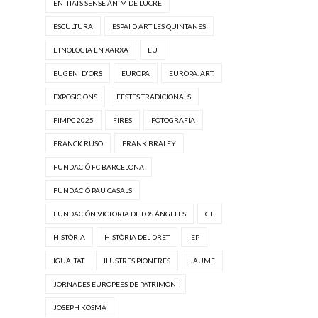
ENTITATS SENSE ÀNIM DE LUCRE
ESCULTURA
ESPAI D'ART LES QUINTANES
ETNOLOGIA EN XARXA
EU
EUGENI D'ORS
EUROPA
EUROPA. ART.
EXPOSICIONS
FESTES TRADICIONALS
FIMPC 2025
FIRES
FOTOGRAFIA
FRANCK RUSO
FRANK BRALEY
FUNDACIÓ FC BARCELONA
FUNDACIÓ PAU CASALS
FUNDACIÓN VICTORIA DE LOS ÁNGELES
GE
HISTÒRIA
HISTÒRIA DEL DRET
IEP
IGUALTAT
ILUSTRES PIONERES
JAUME
JORNADES EUROPEES DE PATRIMONI
JOSEPH KOSMA