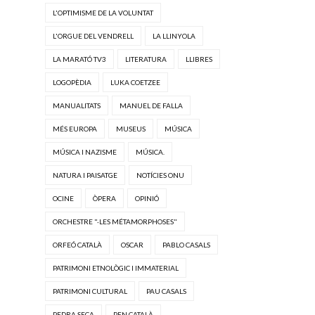
L'OPTIMISME DE LA VOLUNTAT
L'ORGUE DEL VENDRELL
LA LLINYOLA
LA MARATÓ TV3
LITERATURA
LLIBRES
LOGOPÈDIA
LUKA COETZEE
MANUALITATS
MANUEL DE FALLA
MÉS EUROPA
MUSEUS
MÚSICA
MÚSICA I NAZISME
MÚSICA.
NATURA I PAISATGE
NOTÍCIES ONU
OCINE
ÒPERA
OPINIÓ
ORCHESTRE "·LES MÉTAMORPHOSES"
ORFEÓ CATALÀ
OSCAR
PABLO CASALS
PATRIMONI ETNOLÒGIC I IMMATERIAL
PATRIMONI CULTURAL
PAU CASALS
PEDRA SECA
PEN CATALÀ