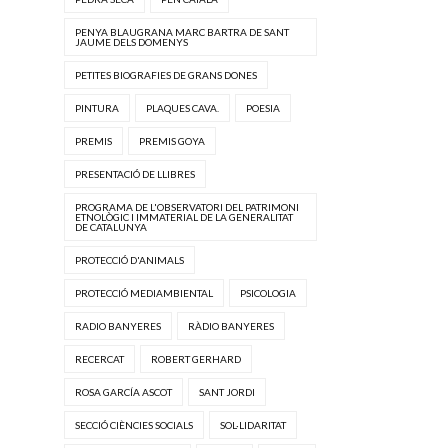
PENYA BLAUGRANA MARC BARTRA DE SANT
JAUME DELS DOMENYS
PETITES BIOGRAFIES DE GRANS DONES
PINTURA
PLAQUES CAVA.
POESIA
PREMIS
PREMIS GOYA
PRESENTACIÓ DE LLIBRES
PROGRAMA DE L'OBSERVATORI DEL PATRIMONI
ETNOLÒGIC I IMMATERIAL DE LA GENERALITAT
DE CATALUNYA
PROTECCIÓ D'ANIMALS
PROTECCIÓ MEDIAMBIENTAL
PSICOLOGIA
RADIO BANYERES
RÀDIO BANYERES
RECERCAT
ROBERT GERHARD
ROSA GARCÍA ASCOT
SANT JORDI
SECCIÓ CIÈNCIES SOCIALS
SOL·LIDARITAT