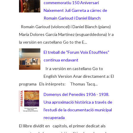
commemoratiu 150 Aniversari
Naixement Juli Garreta a càrrec de
Romain Garioud i Daniel Blanch
Romain Garioud (violoncel) i Daniel Blanch (piano)
María Dolores García Martínez (esguarddedona) Ir a
la versión en castellano Go to the E...
El treball de "Forum Voix Étouffées"
continua endavant
Ir a versión en castellano Go to
English Version Anar directament a: El
programa Els intèrprets: Thomas Tacq...
Domenys del Penedès 1936 - 1938.
Una aproximació històrica a través de
l'estudi de la documentació municipal
recuperada
El llibre dividit en capítols, el primer dedicat als