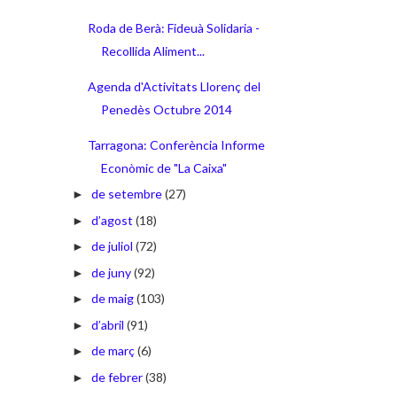
Roda de Berà: Fideuà Solidaria -
Recollida Aliment...
Agenda d'Activitats Llorenç del
Penedès Octubre 2014
Tarragona: Conferència Informe
Econòmic de "La Caixa"
de setembre
(27)
►
d’agost
(18)
►
de juliol
(72)
►
de juny
(92)
►
de maig
(103)
►
d’abril
(91)
►
de març
(6)
►
de febrer
(38)
►