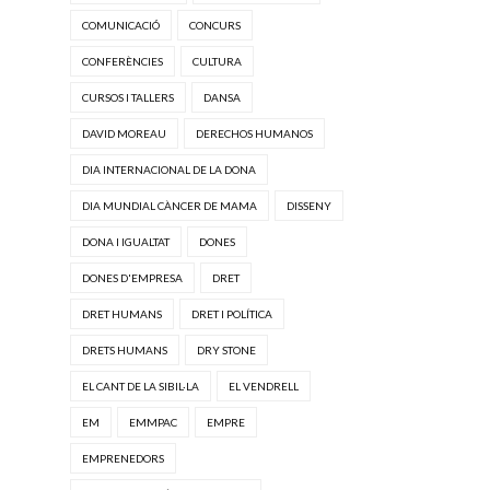
COMUNICACIÓ
CONCURS
CONFERÈNCIES
CULTURA
CURSOS I TALLERS
DANSA
DAVID MOREAU
DERECHOS HUMANOS
DIA INTERNACIONAL DE LA DONA
DIA MUNDIAL CÀNCER DE MAMA
DISSENY
DONA I IGUALTAT
DONES
DONES D'EMPRESA
DRET
DRET HUMANS
DRET I POLÍTICA
DRETS HUMANS
DRY STONE
EL CANT DE LA SIBIL·LA
EL VENDRELL
EM
EMMPAC
EMPRE
EMPRENEDORS