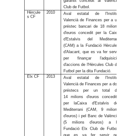
garantit concedit al València
Club de Futbol.
Hèrcule
2010
Aval estatal de l'Institut
s CF
Valencià de Finances per a un
préstec bancari de 18 milions
d'euros concedit per la Caixa
d'Estalvis del Mediterrani
(CAM) a la Fundació Hèrcules
d'Alacant, que es va fer servir
per finançar l'adquisició
d'accions de l'Hèrcules Club de
Futbol per la dita Fundació.
Elx CF
2013
Aval estatal de l'Institut
Valencià de Finances per a dos
préstecs per un total de
14 milions d'euros concedits
per laCaixa d'Estalvis del
Mediterrani (CAM, 9 milions
d'euros) i pel Banc de València
(5 milions d'euros) a la
Fundació Elx Club de Futbol,
que es va fer servir per