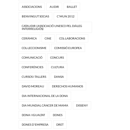
ASSOCIACIONS
AUDIR
BALLET
BENVINGUT SOCIAS
C'MUN 2012
CATAUDIR (ASSOCIACIÓ UNESCO PEL DIÀLEG
INTERRELIGIÓS)
CERÀMICA
CINE
COL·LABORACIONS
COL·LECCIONISME
COMISSIÓ EUROPEA
COMUNICACIÓ
CONCURS
CONFERÈNCIES
CULTURA
CURSOS I TALLERS
DANSA
DAVID MOREAU
DERECHOS HUMANOS
DIA INTERNACIONAL DE LA DONA
DIA MUNDIAL CÀNCER DE MAMA
DISSENY
DONA I IGUALTAT
DONES
DONES D'EMPRESA
DRET