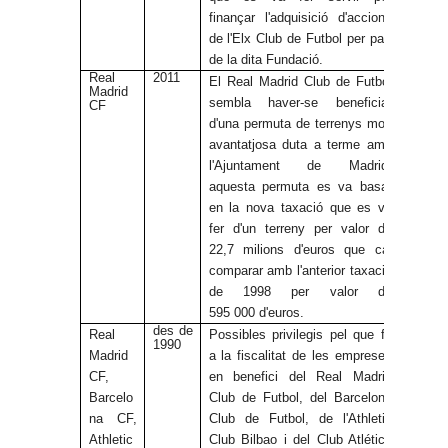
finançar l'adquisició d'accions
de l'Elx Club de Futbol per part
de la dita Fundació.
Real
2011
El Real Madrid Club de Futbol
Madrid
sembla haver-se beneficiat
CF
d'una permuta de terrenys molt
avantatjosa duta a terme amb
l'Ajuntament de Madrid;
aquesta permuta es va basar
en la nova taxació que es va
fer d'un terreny per valor de
22,7 milions d'euros que cal
comparar amb l'anterior taxació
de 1998 per valor de
595 000 d'euros.
des de
Real
Possibles privilegis pel que fa
1990
Madrid
a la fiscalitat de les empreses
CF,
en benefici del Real Madrid
Barcelo
Club de Futbol, del Barcelona
na CF,
Club de Futbol, de l'Athletic
Athletic
Club Bilbao i del Club Atlético