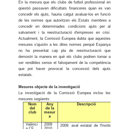
En la mesura que els clubs de futbol professional en
qüestió passaven dificultats financeres quan es van
concedir els ajuts, hauria calgut avaluar-los en funció
de les normes que autoritzen els Estats membres a
concedir en determinades condicions ajuts per al
salvament i la reestructuració d'empreses en crisi.
Actualment, la Comissió Europea dubta que aquestes
mesures s'ajustin a les dites normes perquè Espanya
no ha presentat cap pla de reestructuració que
demostri la manera en què els clubs podrien tornar a
ser rendibles sense el falsejament de la competència
que pot haver provocat la concessió dels ajuts
estatals.
Mesures objecte de la investigació
La investigació de la Comissió Europea inclou les
mesures següents:
Nom
Any
Descripció
del
de la
club
mesur
a
Valènci
2009
2009: aval estatal de l'Institut
a CF
2010