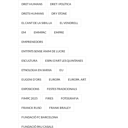
DRET HUMANS
DRET I POLÍTICA
DRETS HUMANS
DRY STONE
EL CANT DE LA SIBIL·LA
EL VENDRELL
EM
EMMPAC
EMPRE
EMPRENEDORS
ENTITATS SENSE ÀNIM DE LUCRE
ESCULTURA
ESPAI D'ART LES QUINTANES
ETNOLOGIA EN XARXA
EU
EUGENI D'ORS
EUROPA
EUROPA. ART.
EXPOSICIONS
FESTES TRADICIONALS
FIMPC 2025
FIRES
FOTOGRAFIA
FRANCK RUSO
FRANK BRALEY
FUNDACIÓ FC BARCELONA
FUNDACIÓ PAU CASALS