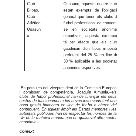
Club
Osasuna; aquests quatre clubs
Bilbao,
estan exempts de l'obligació
Club
general que tenen els clubs de
Atlético
futbol professional de convertir-
Osasun
se en societats anònimes
a
esportives; aquesta exempció
té per efecte que els clubs
gaudeixin d'un tipus impositiu
preferent del 25 % en lloc del
30 % aplicable a les societats
anònimes esportives.
En paraules del vicepresident de la Comissió Europea
i comissari de competència, Joaquín Almunia,
«els
clubs de futbol professional han de finançar els seus
costos de funcionament i les seves inversions fent una
bona gestió financera en lloc de fer-ho a càrrec del
contribuent. En aquest àmbit els Estats membres i les
autoritats públiques han de respectar les normes de la
UE de la mateixa manera que en qualsevol altre sector
econòmic».
Context