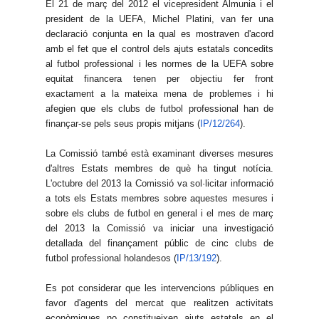
El 21 de març del 2012 el vicepresident Almunia i el
president de la UEFA, Michel Platini, van fer una
declaració conjunta en la qual es mostraven d'acord
amb el fet que el control dels ajuts estatals concedits
al futbol professional i les normes de la UEFA sobre
equitat financera tenen per objectiu fer front
exactament a la mateixa mena de problemes i hi
afegien que els clubs de futbol professional han de
finançar-se pels seus propis mitjans (
IP/12/264
).
La Comissió també està examinant diverses mesures
d'altres Estats membres de què ha tingut notícia.
L'octubre del 2013 la Comissió va sol·licitar informació
a tots els Estats membres sobre aquestes mesures i
sobre els clubs de futbol en general i el mes de març
del 2013 la Comissió va iniciar una investigació
detallada del finançament públic de cinc clubs de
futbol professional holandesos (
IP/13/192
).
Es pot considerar que les intervencions públiques en
favor d'agents del mercat que realitzen activitats
econòmiques no constitueixen ajuts estatals en el