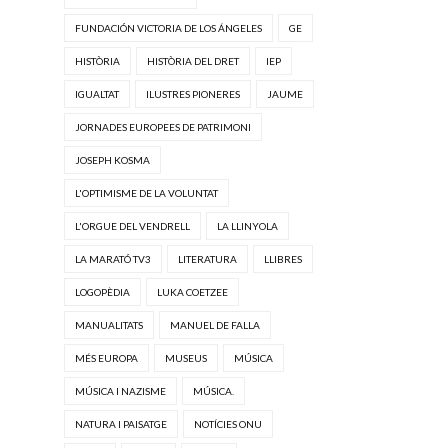
FUNDACIÓN VICTORIA DE LOS ÁNGELES
GE
HISTÒRIA
HISTÒRIA DEL DRET
IEP
IGUALTAT
ILUSTRES PIONERES
JAUME
JORNADES EUROPEES DE PATRIMONI
JOSEPH KOSMA
L'OPTIMISME DE LA VOLUNTAT
L'ORGUE DEL VENDRELL
LA LLINYOLA
LA MARATÓ TV3
LITERATURA
LLIBRES
LOGOPÈDIA
LUKA COETZEE
MANUALITATS
MANUEL DE FALLA
MÉS EUROPA
MUSEUS
MÚSICA
MÚSICA I NAZISME
MÚSICA.
NATURA I PAISATGE
NOTÍCIES ONU