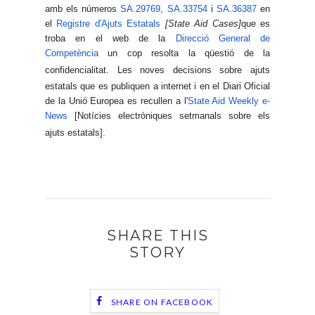
amb els números
SA.29769
,
SA.33754
i
SA.36387
en
el
Registre d'Ajuts Estatals
[State Aid Cases]
que es
troba en el web de la
Direcció General de
Competència
un cop resolta la qüestió de la
confidencialitat.
Les
noves decisions sobre ajuts
estatals que es publiquen a internet i en el Diari Oficial
de la Unió Europea es recullen a l'
State Aid Weekly e-
News
[Notícies electròniques setmanals sobre els
ajuts estatals].
SHARE THIS
STORY
SHARE ON FACEBOOK