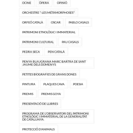
OCINE
ÒPERA
OPINIÓ
ORCHESTRE "·LES MÉTAMORPHOSES"
ORFEÓ CATALÀ
OSCAR
PABLO CASALS
PATRIMONI ETNOLÒGIC I IMMATERIAL
PATRIMONI CULTURAL
PAU CASALS
PEDRA SECA
PEN CATALÀ
PENYA BLAUGRANA MARC BARTRA DE SANT
JAUME DELS DOMENYS
PETITES BIOGRAFIES DE GRANS DONES
PINTURA
PLAQUES CAVA.
POESIA
PREMIS
PREMIS GOYA
PRESENTACIÓ DE LLIBRES
PROGRAMA DE L'OBSERVATORI DEL PATRIMONI
ETNOLÒGIC I IMMATERIAL DE LA GENERALITAT
DE CATALUNYA
PROTECCIÓ D'ANIMALS