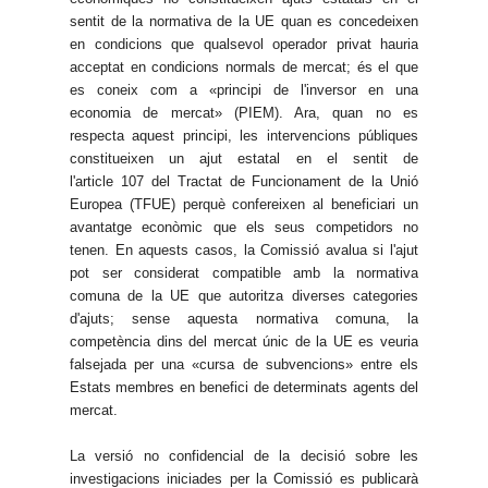
sentit de la normativa de la UE quan es concedeixen
en condicions que qualsevol operador privat hauria
acceptat en condicions normals de mercat; és el que
es coneix com a «principi de l'inversor en una
economia de mercat» (PIEM). Ara, quan no es
respecta aquest principi, les intervencions públiques
constitueixen un ajut estatal en el sentit de
l'article 107 del Tractat de Funcionament de la Unió
Europea (TFUE) perquè confereixen al beneficiari un
avantatge econòmic que els seus competidors no
tenen. En aquests casos, la Comissió avalua si l'ajut
pot ser considerat compatible amb la normativa
comuna de la UE que autoritza diverses categories
d'ajuts; sense aquesta normativa comuna, la
competència dins del mercat únic de la UE es veuria
falsejada per una «cursa de subvencions» entre els
Estats membres en benefici de determinats agents del
mercat.
La versió no confidencial de la decisió sobre les
investigacions iniciades per la Comissió es publicarà