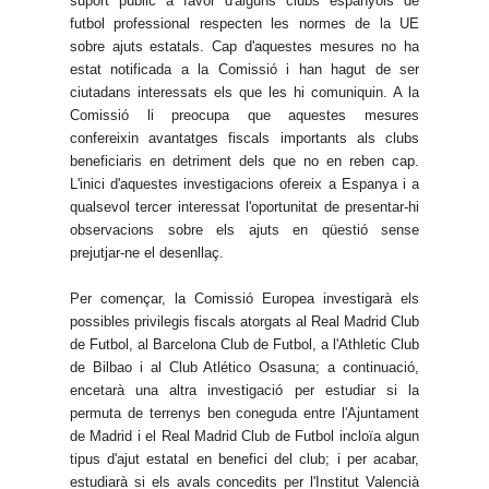
suport públic a favor d'alguns clubs espanyols de
futbol professional respecten les normes de la UE
sobre ajuts estatals. Cap d'aquestes mesures no ha
estat notificada a la Comissió i han hagut de ser
ciutadans interessats els que les hi comuniquin. A la
Comissió li preocupa que aquestes mesures
confereixin avantatges fiscals importants als clubs
beneficiaris en detriment dels que no en reben cap.
L'inici d'aquestes investigacions ofereix a Espanya i a
qualsevol tercer interessat l'oportunitat de presentar-hi
observacions sobre els ajuts en qüestió sense
prejutjar-ne el desenllaç.
Per començar, la Comissió Europea investigarà els
possibles privilegis fiscals atorgats al Real Madrid Club
de Futbol, al Barcelona Club de Futbol, a l'Athletic Club
de Bilbao i al Club Atlético Osasuna; a continuació,
encetarà una altra investigació per estudiar si la
permuta de terrenys ben coneguda entre l'Ajuntament
de Madrid i el Real Madrid Club de Futbol incloïa algun
tipus d'ajut estatal en benefici del club; i per acabar,
estudiarà si els avals concedits per l'Institut Valencià