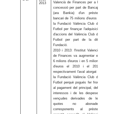
Valencià de Finances per a la
2013
concessió per part de Bancaja
(ara Bankia) d'un préstec
bancari de 75 milions d'euros a
la Fundació València Club de
Futbol per finançar l'adquisició
d'accions del València Club de
Futbol per part de la dita
Fundació.
2010 i 2013: l'Institut Valencià
de Finances va augmentar en
6 milions d'euros i en 5 milions
d'euros el 2010 i el 2013
respectivament l'aval atorgat a
la Fundació València Club de
Futbol perquè pogués fer front
al pagament del principal, dels
interessos i de les despeses
vençudes derivades de les
quotes no abonades
corresponents al préstec