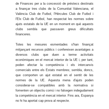
de Finances per a la concessió de préstecs destinats
a finançar tres clubs de la Comunitat Valenciana, el
València Club de Futbol, l'Hèrcules Club de Futbol i
l'Elx Club de Futbol, han respectat les normes sobre
ajuts estatals de la UE en un moment en què aquests
clubs sembla que passaven greus dificultats
financeres.
Totes les mesures esmentades s'han finançat
mitjançant recursos públics i confereixen avantatges a
diversos clubs que duen a terme activitats
econòmiques en el mercat interior de la UE i, per tant,
poden afectar la competència i els intercanvis
comercials entre els Estats membres; sembla, doncs,
que comporten un ajut estatal en el sentit de les
normes de la UE. Aquesta mena d'ajuts poden
considerar-se compatibles amb la normativa si
fomenten un objectiu comú i no falsegen indegudament
la competència en el mercat interior. Fins ara, Espanya
no hi ha aportat cap prova al respecte.