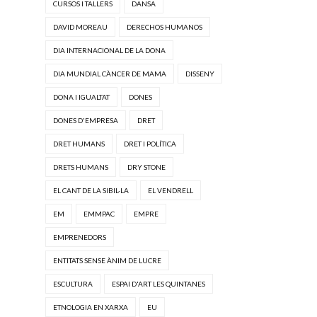
CURSOS I TALLERS
DANSA
DAVID MOREAU
DERECHOS HUMANOS
DIA INTERNACIONAL DE LA DONA
DIA MUNDIAL CÀNCER DE MAMA
DISSENY
DONA I IGUALTAT
DONES
DONES D'EMPRESA
DRET
DRET HUMANS
DRET I POLÍTICA
DRETS HUMANS
DRY STONE
EL CANT DE LA SIBIL·LA
EL VENDRELL
EM
EMMPAC
EMPRE
EMPRENEDORS
ENTITATS SENSE ÀNIM DE LUCRE
ESCULTURA
ESPAI D'ART LES QUINTANES
ETNOLOGIA EN XARXA
EU