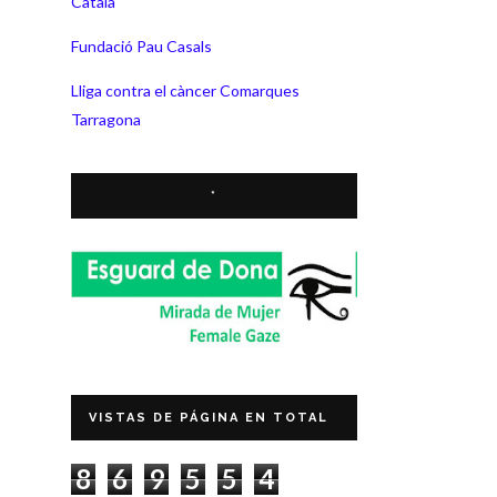
Català
Fundació Pau Casals
Lliga contra el càncer Comarques
Tarragona
*
VISTAS DE PÁGINA EN TOTAL
8
6
9
5
5
4