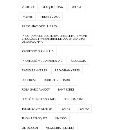
PINTURA
PLAQUES CAVA.
POESIA
PREMIS
PREMIS GOYA
PRESENTACIÓ DE LLIBRES
PROGRAMA DE L'OBSERVATORI DEL PATRIMONI
ETNOLÒGIC I IMMATERIAL DE LA GENERALITAT
DE CATALUNYA
PROTECCIÓ D'ANIMALS
PROTECCIÓ MEDIAMBIENTAL
PSICOLOGIA
RADIO BANYERES
RÀDIO BANYERES
RECERCAT
ROBERT GERHARD
ROSA GARCÍA ASCOT
SANT JORDI
SECCIÓ CIÈNCIES SOCIALS
SOL·LIDARITAT
TANENBAUM CENTER
TEATRE
TEATRO
THOMAS TACQUET
UNESCO
UNESCOCAT
VEGUERIA PENEDÈS