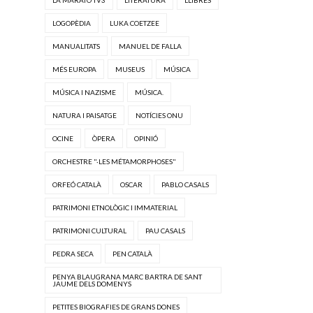
LOGOPÈDIA
LUKA COETZEE
MANUALITATS
MANUEL DE FALLA
MÉS EUROPA
MUSEUS
MÚSICA
MÚSICA I NAZISME
MÚSICA.
NATURA I PAISATGE
NOTÍCIES ONU
OCINE
ÒPERA
OPINIÓ
ORCHESTRE "·LES MÉTAMORPHOSES"
ORFEÓ CATALÀ
OSCAR
PABLO CASALS
PATRIMONI ETNOLÒGIC I IMMATERIAL
PATRIMONI CULTURAL
PAU CASALS
PEDRA SECA
PEN CATALÀ
PENYA BLAUGRANA MARC BARTRA DE SANT
JAUME DELS DOMENYS
PETITES BIOGRAFIES DE GRANS DONES