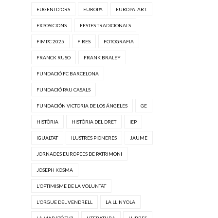
EUGENI D'ORS
EUROPA
EUROPA. ART.
EXPOSICIONS
FESTES TRADICIONALS
FIMPC 2025
FIRES
FOTOGRAFIA
FRANCK RUSO
FRANK BRALEY
FUNDACIÓ FC BARCELONA
FUNDACIÓ PAU CASALS
FUNDACIÓN VICTORIA DE LOS ÁNGELES
GE
HISTÒRIA
HISTÒRIA DEL DRET
IEP
IGUALTAT
ILUSTRES PIONERES
JAUME
JORNADES EUROPEES DE PATRIMONI
JOSEPH KOSMA
L'OPTIMISME DE LA VOLUNTAT
L'ORGUE DEL VENDRELL
LA LLINYOLA
LA MARATÓ TV3
LITERATURA
LLIBRES