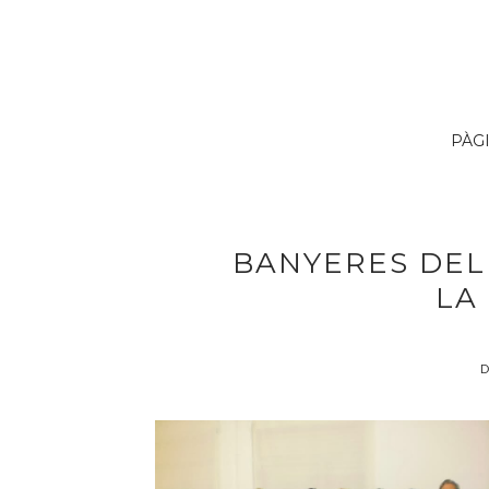
PÀG
BANYERES DEL
LA
D