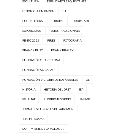
ESCULTURA
ESPAI D'ART LES QUINTANES
ETNOLOGIA EN XARXA
EU
EUGENI D'ORS
EUROPA
EUROPA. ART.
EXPOSICIONS
FESTES TRADICIONALS
FIMPC 2025
FIRES
FOTOGRAFIA
FRANCK RUSO
FRANK BRALEY
FUNDACIÓ FC BARCELONA
FUNDACIÓ PAU CASALS
FUNDACIÓN VICTORIA DE LOS ÁNGELES
GE
HISTÒRIA
HISTÒRIA DEL DRET
IEP
IGUALTAT
ILUSTRES PIONERES
JAUME
JORNADES EUROPEES DE PATRIMONI
JOSEPH KOSMA
L'OPTIMISME DE LA VOLUNTAT