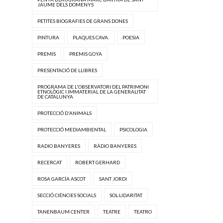
JAUME DELS DOMENYS
PETITES BIOGRAFIES DE GRANS DONES
PINTURA
PLAQUES CAVA.
POESIA
PREMIS
PREMIS GOYA
PRESENTACIÓ DE LLIBRES
PROGRAMA DE L'OBSERVATORI DEL PATRIMONI
ETNOLÒGIC I IMMATERIAL DE LA GENERALITAT
DE CATALUNYA
PROTECCIÓ D'ANIMALS
PROTECCIÓ MEDIAMBIENTAL
PSICOLOGIA
RADIO BANYERES
RÀDIO BANYERES
RECERCAT
ROBERT GERHARD
ROSA GARCÍA ASCOT
SANT JORDI
SECCIÓ CIÈNCIES SOCIALS
SOL·LIDARITAT
TANENBAUM CENTER
TEATRE
TEATRO