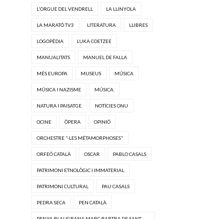
L'ORGUE DEL VENDRELL
LA LLINYOLA
LA MARATÓ TV3
LITERATURA
LLIBRES
LOGOPÈDIA
LUKA COETZEE
MANUALITATS
MANUEL DE FALLA
MÉS EUROPA
MUSEUS
MÚSICA
MÚSICA I NAZISME
MÚSICA.
NATURA I PAISATGE
NOTÍCIES ONU
OCINE
ÒPERA
OPINIÓ
ORCHESTRE "·LES MÉTAMORPHOSES"
ORFEÓ CATALÀ
OSCAR
PABLO CASALS
PATRIMONI ETNOLÒGIC I IMMATERIAL
PATRIMONI CULTURAL
PAU CASALS
PEDRA SECA
PEN CATALÀ
PENYA BLAUGRANA MARC BARTRA DE SANT