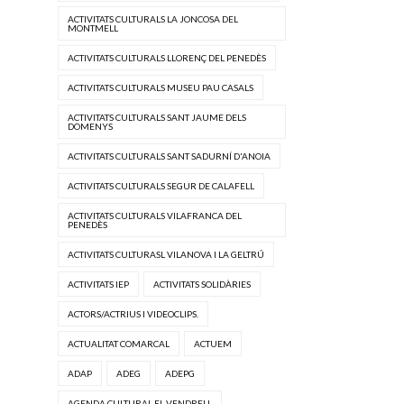
ACTIVITATS CULTURALS LA JONCOSA DEL
MONTMELL
ACTIVITATS CULTURALS LLORENÇ DEL PENEDÈS
ACTIVITATS CULTURALS MUSEU PAU CASALS
ACTIVITATS CULTURALS SANT JAUME DELS
DOMENYS
ACTIVITATS CULTURALS SANT SADURNÍ D'ANOIA
ACTIVITATS CULTURALS SEGUR DE CALAFELL
ACTIVITATS CULTURALS VILAFRANCA DEL
PENEDÈS
ACTIVITATS CULTURASL VILANOVA I LA GELTRÚ
ACTIVITATS IEP
ACTIVITATS SOLIDÀRIES
ACTORS/ACTRIUS I VIDEOCLIPS.
ACTUALITAT COMARCAL
ACTUEM
ADAP
ADEG
ADEPG
AGENDA CULTURAL EL VENDRELL