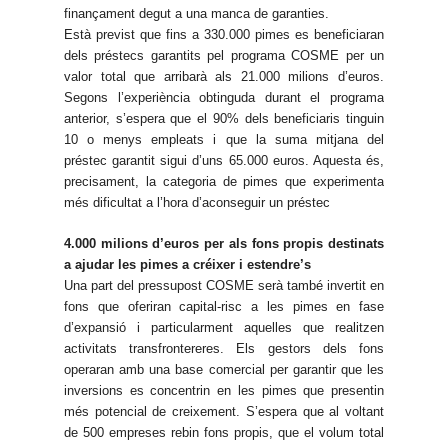
finançament degut a una manca de garanties.
Està previst que fins a 330.000 pimes es beneficiaran
dels préstecs garantits pel programa COSME per un
valor total que arribarà als 21.000 milions d’euros.
Segons l’experiència obtinguda durant el programa
anterior, s’espera que el 90% dels beneficiaris tinguin
10 o menys empleats i que la suma mitjana del
préstec garantit sigui d’uns 65.000 euros. Aquesta és,
precisament, la categoria de pimes que experimenta
més dificultat a l’hora d’aconseguir un préstec
4.000 milions d’euros per als fons propis destinats
a ajudar les pimes a créixer i estendre’s
Una part del pressupost COSME serà també invertit en
fons que oferiran capital-risc a les pimes en fase
d’expansió i particularment aquelles que realitzen
activitats transfrontereres. Els gestors dels fons
operaran amb una base comercial per garantir que les
inversions es concentrin en les pimes que presentin
més potencial de creixement. S’espera que al voltant
de 500 empreses rebin fons propis, que el volum total