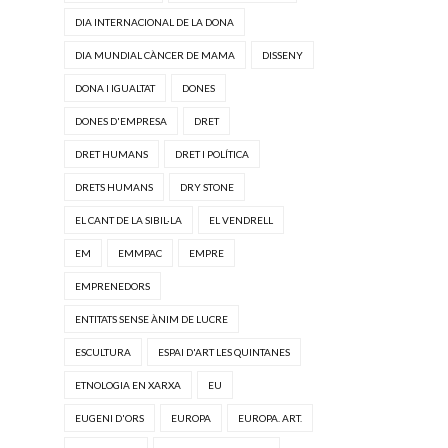
DIA INTERNACIONAL DE LA DONA
DIA MUNDIAL CÀNCER DE MAMA
DISSENY
DONA I IGUALTAT
DONES
DONES D'EMPRESA
DRET
DRET HUMANS
DRET I POLÍTICA
DRETS HUMANS
DRY STONE
EL CANT DE LA SIBIL·LA
EL VENDRELL
EM
EMMPAC
EMPRE
EMPRENEDORS
ENTITATS SENSE ÀNIM DE LUCRE
ESCULTURA
ESPAI D'ART LES QUINTANES
ETNOLOGIA EN XARXA
EU
EUGENI D'ORS
EUROPA
EUROPA. ART.