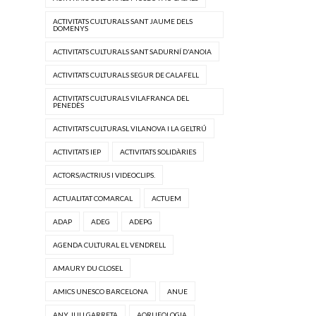
ACTIVITATS CULTURALS SANT JAUME DELS
DOMENYS
ACTIVITATS CULTURALS SANT SADURNÍ D'ANOIA
ACTIVITATS CULTURALS SEGUR DE CALAFELL
ACTIVITATS CULTURALS VILAFRANCA DEL
PENEDÈS
ACTIVITATS CULTURASL VILANOVA I LA GELTRÚ
ACTIVITATS IEP
ACTIVITATS SOLIDÀRIES
ACTORS/ACTRIUS I VIDEOCLIPS.
ACTUALITAT COMARCAL
ACTUEM
ADAP
ADEG
ADEPG
AGENDA CULTURAL EL VENDRELL
AMAURY DU CLOSEL
AMICS UNESCO BARCELONA
ANUE
ANY JULI GARRETA
AQRUEOLOGIA