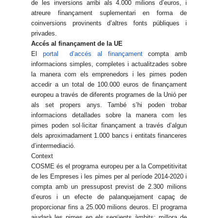
de les inversions arribi als 4.000 milions d’euros, i
atreure finançament suplementari en forma de
coinversions provinents d’altres fonts públiques i
privades.
Accés al finançament de la UE
El
portal d’accés al finançament
compta amb
informacions simples, completes i actualitzades sobre
la manera com els emprenedors i les pimes poden
accedir a un total de 100.000 euros de finançament
europeu a través de diferents programes de la Unió per
als set propers anys. També s’hi poden trobar
informacions detallades sobre la manera com les
pimes poden sol·licitar finançament a través d’algun
dels aproximadament 1.000 bancs i entitats financeres
d’intermediació.
Context
COSME és el programa europeu per a la Competitivitat
de les Empreses i les pimes per al període 2014-2020 i
compta amb un pressupost previst de 2.300 milions
d’euros i un efecte de palanquejament capaç de
proporcionar fins a 25.000 milions deuros. El programa
ajudarà les pimes en els següents àmbits: millora de