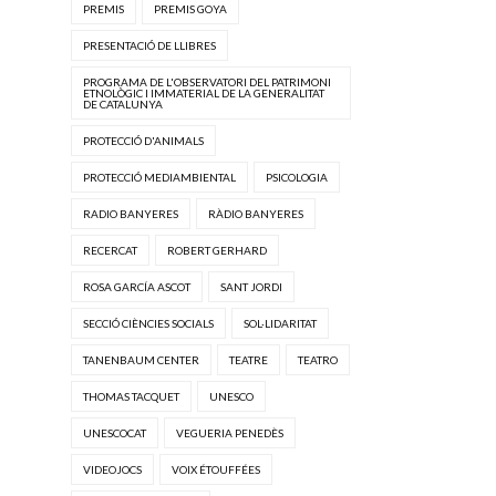
PREMIS
PREMIS GOYA
PRESENTACIÓ DE LLIBRES
PROGRAMA DE L'OBSERVATORI DEL PATRIMONI
ETNOLÒGIC I IMMATERIAL DE LA GENERALITAT
DE CATALUNYA
PROTECCIÓ D'ANIMALS
PROTECCIÓ MEDIAMBIENTAL
PSICOLOGIA
RADIO BANYERES
RÀDIO BANYERES
RECERCAT
ROBERT GERHARD
ROSA GARCÍA ASCOT
SANT JORDI
SECCIÓ CIÈNCIES SOCIALS
SOL·LIDARITAT
TANENBAUM CENTER
TEATRE
TEATRO
THOMAS TACQUET
UNESCO
UNESCOCAT
VEGUERIA PENEDÈS
VIDEOJOCS
VOIX ÉTOUFFÉES