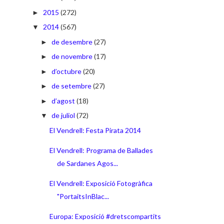
2015
(272)
►
2014
(567)
▼
de desembre
(27)
►
de novembre
(17)
►
d’octubre
(20)
►
de setembre
(27)
►
d’agost
(18)
►
de juliol
(72)
▼
El Vendrell: Festa Pirata 2014
El Vendrell: Programa de Ballades
de Sardanes Agos...
El Vendrell: Exposició Fotogràfica
"PortaitsInBlac...
Europa: Exposició #dretscompartits