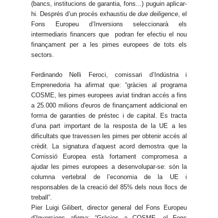
(bancs, institucions de garantia, fons...) puguin aplicar-
hi. Després d’un procés exhaustiu de
due deiligence
, el
Fons Europeu d’Inversions seleccionarà els
intermediaris financers que podran fer efectiu el nou
finançament per a les pimes europees de tots els
sectors.
Ferdinando Nelli Feroci, comissari d’Indústria i
Emprenedoria ha afirmat que: “gràcies al programa
COSME, les pimes europees aviat tindran accés a fins
a 25.000 milions d'euros de finançament addicional en
forma de garanties de préstec i de capital. Es tracta
d’una part important de la resposta de la UE a les
dificultats que travessen les pimes per obtenir accés al
crèdit. La signatura d’aquest acord demostra que la
Comissió Europea està fortament compromesa a
ajudar les pimes europees a desenvolupar-se: són la
columna vertebral de l’economia de la UE i
responsables de la creació del 85% dels nous llocs de
treball”.
Pier Luigi Gilibert, director general del Fons Europeu
d’Inversions afirma: “Gràcies a COSME, el Fons