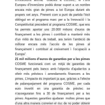
Europeu d’Inversions podrà donar suport a un nombre
encara més gran de pimes a tot Europa durant els
propers set anys. Prenent com a punt de partida l’èxit
obtingut en el programa marc per a la Innovació i la
Competitivitat precedent al programa COSME, que ens
ha permès aportar uns 20.000 milions d’euros de
finançament a les pimes i contribuir a mantenir més
d’un milió de llocs de treball, ara tenim l’ambició de
millorar encara més l’accés de les pimes al
finançament i contribuir al creixement i l’ocupació a
Europa”.
21 mil milions d’euros de garanties per a les pimes
COSME funcionarà com un mitjà de garanties de
finançament pels bancs amb l’objectiu d’ajudar-los a
oferir més préstecs i arrendaments financers a les
pimes. L’impacte és important ja que, gràcies a l’efecte
de palanquejament del programa COSME, per cada
euro invertit en una garantia de préstec se
n’asseguraran fins a 30 de finançament per a les
pimes. Aquestes garanties ajudaran moltes pimes que
d’una altra manera correrien el risc de no poder obtenir