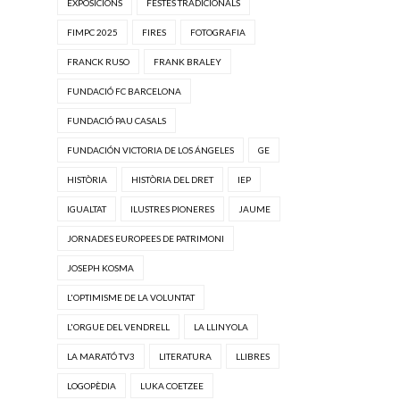
EXPOSICIONS
FESTES TRADICIONALS
FIMPC 2025
FIRES
FOTOGRAFIA
FRANCK RUSO
FRANK BRALEY
FUNDACIÓ FC BARCELONA
FUNDACIÓ PAU CASALS
FUNDACIÓN VICTORIA DE LOS ÁNGELES
GE
HISTÒRIA
HISTÒRIA DEL DRET
IEP
IGUALTAT
ILUSTRES PIONERES
JAUME
JORNADES EUROPEES DE PATRIMONI
JOSEPH KOSMA
L'OPTIMISME DE LA VOLUNTAT
L'ORGUE DEL VENDRELL
LA LLINYOLA
LA MARATÓ TV3
LITERATURA
LLIBRES
LOGOPÈDIA
LUKA COETZEE