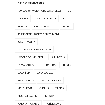
FUNDACIÓ PAU CASALS
FUNDACIÓN VICTORIA DE LOS ÁNGELES
GE
HISTÒRIA
HISTÒRIA DEL DRET
IEP
IGUALTAT
ILUSTRES PIONERES
JAUME
JORNADES EUROPEES DE PATRIMONI
JOSEPH KOSMA
L'OPTIMISME DE LA VOLUNTAT
L'ORGUE DEL VENDRELL
LA LLINYOLA
LA MARATÓ TV3
LITERATURA
LLIBRES
LOGOPÈDIA
LUKA COETZEE
MANUALITATS
MANUEL DE FALLA
MÉS EUROPA
MUSEUS
MÚSICA
MÚSICA I NAZISME
MÚSICA.
NATURA I PAISATGE
NOTÍCIES ONU