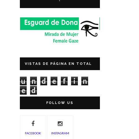
*
VISTAS DE PÁGINA EN TOTAL
u
n
d
e
f
i
n
e
d
FOLLOW US
FACEBOOK
INSTAGRAM