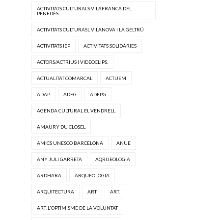
ACTIVITATS CULTURALS VILAFRANCA DEL
PENEDÈS
ACTIVITATS CULTURASL VILANOVA I LA GELTRÚ
ACTIVITATS IEP
ACTIVITATS SOLIDÀRIES
ACTORS/ACTRIUS I VIDEOCLIPS.
ACTUALITAT COMARCAL
ACTUEM
ADAP
ADEG
ADEPG
AGENDA CULTURAL EL VENDRELL
AMAURY DU CLOSEL
AMICS UNESCO BARCELONA
ANUE
ANY JULI GARRETA
AQRUEOLOGIA
ARDHARA
ARQUEOLOGIA
ARQUITECTURA
ART
ART.
ART. L'OPTIMISME DE LA VOLUNTAT