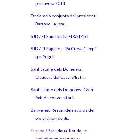
primavera 2014
Declaració conjunta del president
Barroso i el pre...
SJD / El Papiolet 5a FIRATAST
SJD / El Papiolet - 9a Cursa Campi
qui Pugui
Sant Jaume dels Domenys:
Clausura del Casal d'Esti...
Sant Jaume dels Domenys: Gran
èxit de convocatòria...
Banyeres: Resum dels acords del
ple ordinari de di...
Europa / Barcelona. Ronda de
trobades amb eurodipu...