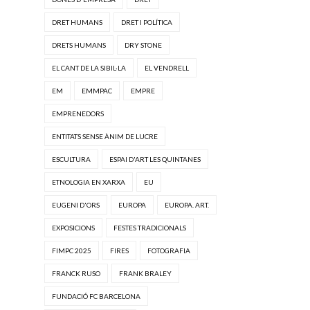
DRET HUMANS
DRET I POLÍTICA
DRETS HUMANS
DRY STONE
EL CANT DE LA SIBIL·LA
EL VENDRELL
EM
EMMPAC
EMPRE
EMPRENEDORS
ENTITATS SENSE ÀNIM DE LUCRE
ESCULTURA
ESPAI D'ART LES QUINTANES
ETNOLOGIA EN XARXA
EU
EUGENI D'ORS
EUROPA
EUROPA. ART.
EXPOSICIONS
FESTES TRADICIONALS
FIMPC 2025
FIRES
FOTOGRAFIA
FRANCK RUSO
FRANK BRALEY
FUNDACIÓ FC BARCELONA