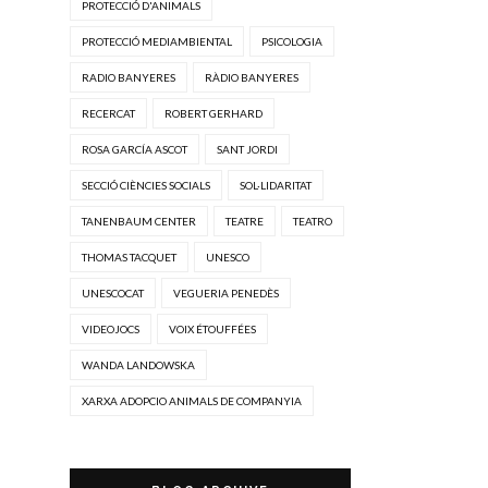
PROTECCIÓ D'ANIMALS
PROTECCIÓ MEDIAMBIENTAL
PSICOLOGIA
RADIO BANYERES
RÀDIO BANYERES
RECERCAT
ROBERT GERHARD
ROSA GARCÍA ASCOT
SANT JORDI
SECCIÓ CIÈNCIES SOCIALS
SOL·LIDARITAT
TANENBAUM CENTER
TEATRE
TEATRO
THOMAS TACQUET
UNESCO
UNESCOCAT
VEGUERIA PENEDÈS
VIDEOJOCS
VOIX ÉTOUFFÉES
WANDA LANDOWSKA
XARXA ADOPCIO ANIMALS DE COMPANYIA