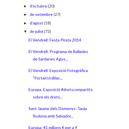
d’octubre
(20)
►
de setembre
(27)
►
d’agost
(18)
►
de juliol
(72)
▼
El Vendrell: Festa Pirata 2014
El Vendrell: Programa de Ballades
de Sardanes Agos...
El Vendrell: Exposició Fotogràfica
"PortaitsInBlac...
Europa: Exposició #dretscompartits
sobre els drets...
Sant Jaume dels Domenys: Taula
Rodona amb Salvador...
Europa: 41 milions € per a 9