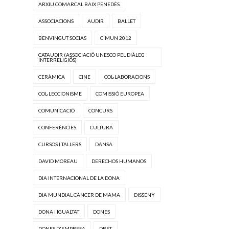
ARXIU COMARCAL BAIX PENEDÈS
ASSOCIACIONS
AUDIR
BALLET
BENVINGUT SOCIAS
C'MUN 2012
CATAUDIR (ASSOCIACIÓ UNESCO PEL DIÀLEG
INTERRELIGIÓS)
CERÀMICA
CINE
COL·LABORACIONS
COL·LECCIONISME
COMISSIÓ EUROPEA
COMUNICACIÓ
CONCURS
CONFERÈNCIES
CULTURA
CURSOS I TALLERS
DANSA
DAVID MOREAU
DERECHOS HUMANOS
DIA INTERNACIONAL DE LA DONA
DIA MUNDIAL CÀNCER DE MAMA
DISSENY
DONA I IGUALTAT
DONES
DONES D'EMPRESA
DRET