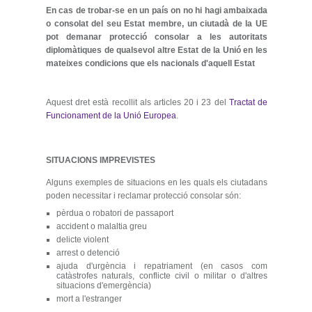
En cas de trobar-se en un país on no hi hagi ambaixada
o consolat del seu Estat membre, un ciutadà de la UE
pot demanar protecció consolar a les autoritats
diplomàtiques de qualsevol altre Estat de la Unió en les
mateixes condicions que els nacionals d'aquell Estat
Aquest dret està recollit als articles 20 i 23 del
Tractat de
Funcionament de la Unió Europea
.
SITUACIONS IMPREVISTES
Alguns exemples de situacions en les quals els ciutadans
poden necessitar i reclamar protecció consolar són:
pèrdua o robatori de passaport
accident o malaltia greu
delicte violent
arrest o detenció
ajuda d'urgència i repatriament (en casos com
catàstrofes naturals, conflicte civil o militar o d'altres
situacions d'emergència)
mort a l'estranger